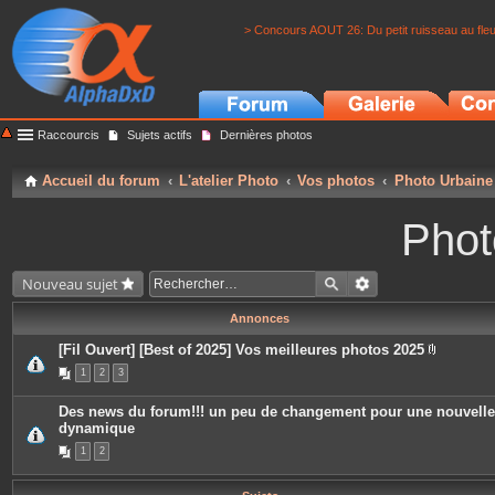
> Concours AOUT 26: Du petit ruisseau au fle
Raccourcis
Sujets actifs
Dernières photos
Accueil du forum
L'atelier Photo
Vos photos
Photo Urbaine
Phot
Nouveau sujet
Annonces
[Fil Ouvert] [Best of 2025] Vos meilleures photos 2025
P
1
2
3
i
è
c
Des news du forum!!! un peu de changement pour une nouvelle
e
dynamique
s
j
1
2
o
i
n
t