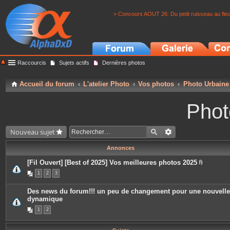
> Concours AOUT 26: Du petit ruisseau au fle
Raccourcis
Sujets actifs
Dernières photos
Accueil du forum
L'atelier Photo
Vos photos
Photo Urbaine
Phot
Nouveau sujet
Annonces
[Fil Ouvert] [Best of 2025] Vos meilleures photos 2025
P
1
2
3
i
è
c
Des news du forum!!! un peu de changement pour une nouvelle
e
dynamique
s
j
1
2
o
i
n
t