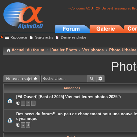
> Concours AOUT 26: Du petit ruisseau au fle
Raccourcis
Sujets actifs
Dernières photos
Accueil du forum
L'atelier Photo
Vos photos
Photo Urbaine
Phot
Nouveau sujet
Annonces
[Fil Ouvert] [Best of 2025] Vos meilleures photos 2025
P
1
2
3
i
è
c
Des news du forum!!! un peu de changement pour une nouvelle
e
dynamique
s
j
1
2
o
i
n
t