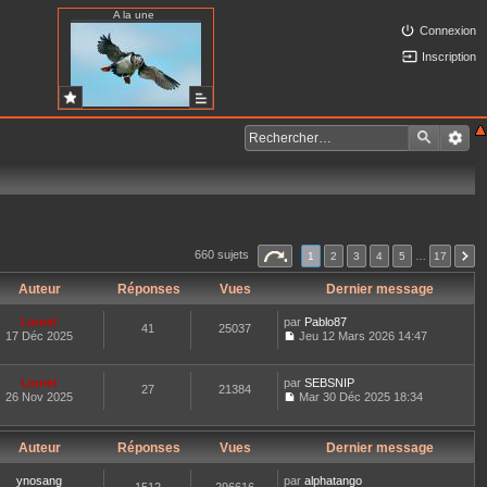
A la une
Connexion
Inscription
660 sujets
1
2
3
4
5
…
17
Auteur
Réponses
Vues
Dernier message
Lionel
par
Pablo87
41
25037
17 Déc 2025
Jeu 12 Mars 2026 14:47
C
o
n
Lionel
par
SEBSNIP
27
21384
s
26 Nov 2025
Mar 30 Déc 2025 18:34
u
C
l
o
t
n
e
Auteur
Réponses
Vues
Dernier message
s
r
u
l
l
ynosang
par
alphatango