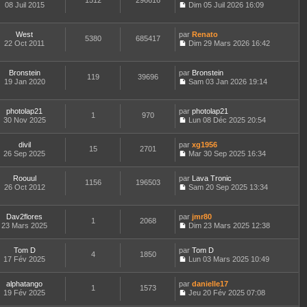
1512
296616
e
t
08 Juil 2015
Dim 05 Juil 2026 16:09
d
C
e
e
o
r
r
n
l
West
par
Renato
n
5380
685417
s
e
22 Oct 2011
Dim 29 Mars 2026 16:42
i
u
d
C
e
l
e
o
r
t
r
n
m
Bronstein
par
Bronstein
e
n
119
39696
s
e
19 Jan 2020
Sam 03 Jan 2026 19:14
r
i
u
C
s
l
e
l
o
s
e
r
t
n
a
d
m
photolap21
par
photolap21
e
1
970
s
g
e
e
30 Nov 2025
Lun 08 Déc 2025 20:54
r
u
e
C
r
s
l
l
o
n
s
e
t
divil
par
n
xg1956
i
a
d
15
2701
e
26 Sep 2025
s
Mar 30 Sep 2025 16:34
e
g
e
r
C
u
r
e
r
l
o
l
m
n
e
Roouul
par
n
Lava Tronic
t
e
1156
196503
i
d
26 Oct 2012
s
Sam 20 Sep 2025 13:34
e
s
e
C
e
u
r
s
r
o
r
l
l
a
m
n
n
t
e
Dav2flores
par
g
jmr80
e
1
2068
s
i
e
d
23 Mars 2025
e
Dim 23 Mars 2025 12:38
s
u
e
r
C
e
s
l
r
l
o
r
a
t
m
e
Tom D
par
n
Tom D
n
4
1850
g
e
e
d
17 Fév 2025
s
Lun 03 Mars 2025 10:49
i
e
r
C
s
e
u
e
l
o
s
r
l
r
e
alphatango
par
n
danielle17
a
n
t
m
1
1573
d
19 Fév 2025
s
Jeu 20 Fév 2025 07:08
g
i
e
e
C
e
u
e
e
r
s