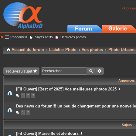
> Concour
Raccourcis
Sujets actifs
Dernières photos
Accueil du forum
L'atelier Photo
Vos photos
Photo Urbaine
Nouveau sujet
Annonces
[Fil Ouvert] [Best of 2025] Vos meilleures photos 2025
P
1
2
3
i
è
c
Des news du forum!!! un peu de changement pour une nouvell
e
s
1
2
j
o
i
Sujets
n
t
e
[Fil Ouvert] Marseille et alentours