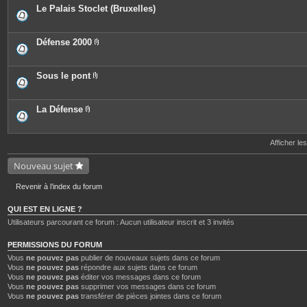
e
o
c
Le Palais Stoclet (Bruxelles)
s
i
e
n
s
t
j
e
o
Défense 2000
s
i
P
n
i
t
è
e
c
Sous le pont
s
e
P
s
i
j
è
o
c
La Défense
i
e
P
n
s
i
t
j
è
e
o
c
Afficher le
s
i
e
n
s
Nouveau sujet
t
j
e
o
s
i
Revenir à l’index du forum
n
t
e
QUI EST EN LIGNE ?
s
Utilisateurs parcourant ce forum : Aucun utilisateur inscrit et 3 invités
PERMISSIONS DU FORUM
Vous
ne pouvez pas
publier de nouveaux sujets dans ce forum
Vous
ne pouvez pas
répondre aux sujets dans ce forum
Vous
ne pouvez pas
éditer vos messages dans ce forum
Vous
ne pouvez pas
supprimer vos messages dans ce forum
Vous
ne pouvez pas
transférer de pièces jointes dans ce forum