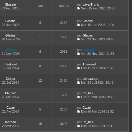
o
r
l
r
l
s
Slipsale
par
n
Lava Tronic
n
t
m
680
168055
e
a
03 Fév 2010
s
Sam 15 Fév 2025 23:08
i
e
e
d
g
C
u
e
r
s
e
e
o
l
r
l
s
r
n
t
m
e
Gladus
par
Gladus
a
n
8
2262
s
e
e
d
13 Jan 2025
Mer 15 Jan 2025 12:09
g
i
u
r
C
s
e
e
e
l
l
o
s
r
r
t
e
Gladus
par
n
Gladus
a
n
m
1
1690
e
d
28 Nov 2024
s
Ven 29 Nov 2024 08:46
g
i
e
r
C
e
u
e
e
s
l
o
r
l
r
s
e
Midship
par
n
Midship
n
t
m
6
2011
a
d
21 Nov 2024
s
Ven 22 Nov 2024 21:53
i
e
e
g
C
e
u
e
r
s
e
o
r
l
r
l
s
Thinkeed
par
n
Thinkeed
n
t
m
8
2360
e
a
17 Juil 2024
s
Dim 15 Sep 2024 21:25
i
e
e
d
g
C
u
e
r
s
e
e
o
l
r
l
s
r
Didgsr
par
n
alphatango
t
m
12
2480
e
a
n
22 Juil 2024
s
Mer 24 Juil 2024 20:42
e
e
d
g
i
C
u
r
s
e
e
e
o
l
l
s
r
r
Ph_blur
par
n
Ph_blur
t
1
1658
e
a
n
m
26 Mai 2024
s
Lun 27 Mai 2024 09:33
e
d
g
i
C
e
u
r
e
e
e
o
s
l
l
r
r
Cwati
par
n
Cwati
s
t
5
2163
e
n
m
21 Avr 2024
s
Dim 26 Mai 2024 19:32
a
e
d
i
C
e
u
g
r
e
e
o
s
l
e
l
r
r
marcao
par
n
Ph_blur
s
t
15
3897
e
n
m
20 Avr 2024
s
Dim 26 Mai 2024 18:41
a
e
d
i
C
e
u
g
r
e