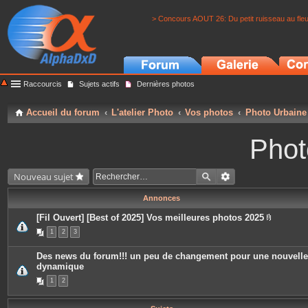
> Concours AOUT 26: Du petit ruisseau au fle
Raccourcis
Sujets actifs
Dernières photos
Accueil du forum
L'atelier Photo
Vos photos
Photo Urbaine
Phot
Nouveau sujet
Annonces
[Fil Ouvert] [Best of 2025] Vos meilleures photos 2025
P
1
2
3
i
è
c
Des news du forum!!! un peu de changement pour une nouvelle
e
dynamique
s
j
1
2
o
i
n
t