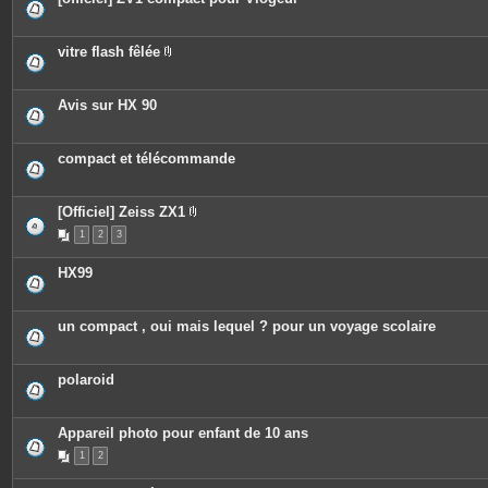
vitre flash fêlée
P
i
è
c
Avis sur HX 90
e
s
j
o
compact et télécommande
i
n
t
e
[Officiel] Zeiss ZX1
s
P
1
2
3
i
è
c
HX99
e
s
j
o
un compact , oui mais lequel ? pour un voyage scolaire
i
n
t
e
polaroid
s
Appareil photo pour enfant de 10 ans
1
2