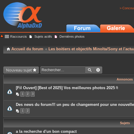
> Concour
Raccourcis
Sujets actifs
Dernières photos
Accueil du forum
Les boitiers et objectifs Minolta/Sony et l'actu
Nouveau sujet
Annonces
[Fil Ouvert] [Best of 2025] Vos meilleures photos 2025
P
1
2
3
i
è
c
Des news du forum!!! un peu de changement pour une nouvell
e
s
1
2
j
o
i
Sujets
n
t
e
a la recherche d'un bon compact