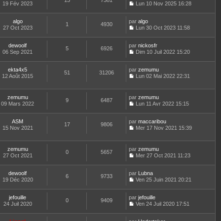
13
7381
e
t
19 Fév 2023
Lun 10 Nov 2025 16:28
d
C
e
e
o
r
r
algo
par
n
algo
l
1
4930
n
27 Oct 2023
s
Lun 30 Oct 2023 11:58
e
i
C
u
d
e
o
l
e
dewoolf
par
r
n
nickosfr
t
r
5
6926
06 Sep 2021
m
s
Dim 10 Juil 2022 15:20
e
n
C
e
u
r
i
o
s
l
l
e
ekta4x5
par
n
zemumu
s
t
51
31206
e
r
12 Août 2015
s
Lun 02 Mai 2022 22:31
a
e
d
m
C
u
g
r
e
e
o
l
e
l
r
s
n
t
e
zemumu
par
zemumu
n
s
9
6487
s
e
d
09 Mars 2022
Lun 11 Avr 2022 15:15
i
a
u
r
C
e
e
g
l
l
o
r
r
e
t
e
ASM
par
n
maccaribou
n
m
17
9806
e
d
15 Nov 2021
s
Mer 17 Nov 2021 15:39
i
e
r
C
e
u
e
s
l
o
r
l
r
s
e
n
n
t
m
zemumu
par
zemumu
a
d
0
5657
s
i
e
e
27 Oct 2021
Mer 27 Oct 2021 11:23
g
e
u
e
r
C
s
e
r
l
r
l
o
s
n
t
m
e
dewoolf
par
n
Lubna
a
6
9733
i
e
e
d
19 Déc 2020
s
Ven 25 Juin 2021 20:21
g
e
r
C
s
e
u
e
r
l
o
s
r
l
m
e
jefouille
par
n
jefouille
a
n
t
0
9409
e
d
24 Juil 2020
s
Ven 24 Juil 2020 17:51
g
i
e
C
s
e
u
e
e
r
o
s
r
l
r
l