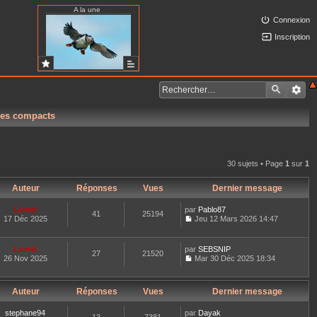
A la une
Connexion
Inscription
res compacts
30 sujets • Page
1
sur
1
Auteur
Réponses
Vues
Dernier message
Lionel
par
Pablo87
41
25194
17 Déc 2025
Jeu 12 Mars 2026 14:47
C
o
n
Lionel
par
SEBSNIP
27
21520
s
26 Nov 2025
Mar 30 Déc 2025 18:34
u
C
l
o
t
n
e
Auteur
Réponses
Vues
Dernier message
s
r
u
l
l
stephane94
par
Dayak