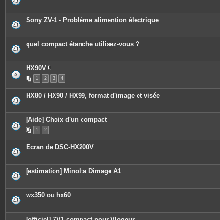
s
Sony ZV-1 - Probléme alimention électrique
quel compact étanche utilisez-vous ?
HX90V
P
1
2
3
4
i
è
c
HX80 / HX90 / HX99, format d'image et visée
e
s
j
o
[Aide] Choix d'un compact
i
n
1
2
t
e
s
Ecran de DSC-HX200V
[estimation] Minolta Dimage A1
wx350 ou hx60
[officiel] ZV1 compact pour Vlogeur