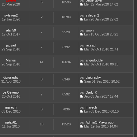
Lionel
par
n
Undertaker
a
n
t
m
5
10596
e
26 Mai 2020
s
Mer 27 Mai 2020 14:02
g
i
e
e
d
C
u
e
e
r
s
e
o
l
r
l
s
r
syleven2
par
n
syleven2
t
m
2
10789
e
a
n
19 Jan 2020
s
Lun 20 Jan 2020 22:02
e
e
d
g
i
C
u
r
s
e
e
e
o
l
l
s
r
r
alan59
par
n
woolfi
t
7
9520
e
a
n
m
17 Oct 2017
s
Lun 15 Oct 2018 23:21
e
d
g
i
C
e
u
r
e
e
e
o
s
l
l
r
r
jacsad
par
n
jacsad
s
t
7
6392
e
n
m
29 Sep 2018
s
Mar 02 Oct 2018 21:41
a
e
d
i
C
e
u
g
r
e
e
o
s
l
e
l
r
r
Manus
par
n
angedouble
s
t
41
16634
e
n
m
26 Sep 2018
s
Mar 02 Oct 2018 00:13
a
e
d
i
C
e
u
g
r
e
e
o
s
l
e
l
r
r
n
s
t
e
digigraphy
par
digigraphy
n
m
8
6349
s
a
e
d
31 Août 2018
Sam 01 Sep 2018 20:52
i
e
u
g
r
C
e
e
s
l
e
l
o
r
r
s
t
e
Le Cévenol
par
n
Dark_K
n
m
7
8592
a
e
d
20 Oct 2016
s
Jeu 05 Jan 2017 12:44
i
e
g
r
C
e
u
e
s
e
l
o
r
l
r
s
e
marech
par
n
marech
n
t
m
0
7036
a
d
05 Déc 2016
s
Lun 05 Déc 2016 00:10
i
e
e
g
C
e
u
e
r
s
e
o
r
l
r
l
s
nalex61
par
n
AdminOfPlaygroup
n
t
m
18
13528
e
a
11 Juil 2016
s
Mar 19 Juil 2016 14:04
i
e
e
d
g
C
u
e
r
s
e
e
o
l
r
l
s
r