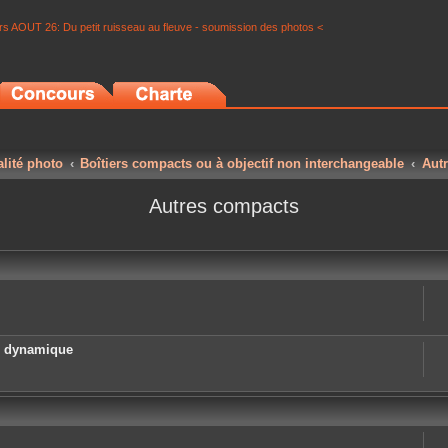
s AOUT 26: Du petit ruisseau au fleuve - soumission des photos <
alité photo
Boîtiers compacts ou à objectif non interchangeable
Aut
Autres compacts
e dynamique