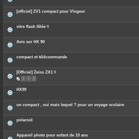
[officiel] ZV1 compact pour Vlogeur
vitre flash fêlée
P
i
è
c
Avis sur HX 90
e
s
j
o
compact et télécommande
i
n
t
e
[Officiel] Zeiss ZX1
s
P
1
2
3
i
è
c
HX99
e
s
j
o
un compact , oui mais lequel ? pour un voyage scolaire
i
n
t
e
polaroid
s
Appareil photo pour enfant de 10 ans