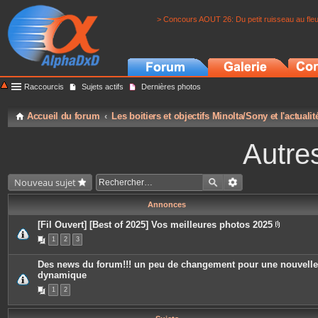
> Concours AOUT 26: Du petit ruisseau au fle
Raccourcis
Sujets actifs
Dernières photos
Accueil du forum
Les boitiers et objectifs Minolta/Sony et l'actuali
Autre
Nouveau sujet
Annonces
[Fil Ouvert] [Best of 2025] Vos meilleures photos 2025
P
1
2
3
i
è
c
Des news du forum!!! un peu de changement pour une nouvelle
e
dynamique
s
j
1
2
o
i
n
t