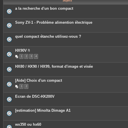
Sujets
e
s
a la recherche d'un bon compact
Sony ZV-1 - Probléme alimention électrique
quel compact étanche utilisez-vous ?
HX90V
P
1
2
3
4
i
è
c
HX80 / HX90 / HX99, format d'image et visée
e
s
j
o
[Aide] Choix d'un compact
i
n
1
2
t
e
s
Ecran de DSC-HX200V
[estimation] Minolta Dimage A1
wx350 ou hx60