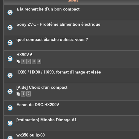
Sujets
e
s
a la recherche d'un bon compact
Sony ZV-1 - Probléme alimention électrique
quel compact étanche utilisez-vous ?
HX90V
P
1
2
3
4
i
è
c
HX80 / HX90 / HX99, format d'image et visée
e
s
j
o
[Aide] Choix d'un compact
i
n
1
2
t
e
s
Ecran de DSC-HX200V
[estimation] Minolta Dimage A1
wx350 ou hx60