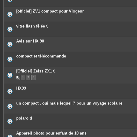
[officiel] ZV1 compact pour Vlogeur
vitre flash fêlée
P
i
è
c
Avis sur HX 90
e
s
j
o
compact et télécommande
i
n
t
e
[Officiel] Zeiss ZX1
s
P
1
2
3
i
è
c
HX99
e
s
j
o
un compact , oui mais lequel ? pour un voyage scolaire
i
n
t
e
polaroid
s
Appareil photo pour enfant de 10 ans