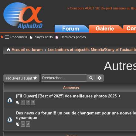
> Concours AOUT 26: Du petit ruisseau au fle
Raccourcis
Sujets actifs
Dernières photos
Accueil du forum
Les boitiers et objectifs Minolta/Sony et l'actuali
Autre
Nouveau sujet
Annonces
[Fil Ouvert] [Best of 2025] Vos meilleures photos 2025
P
1
2
3
i
è
c
Des news du forum!!! un peu de changement pour une nouvelle
e
dynamique
s
j
1
2
o
i
n
t