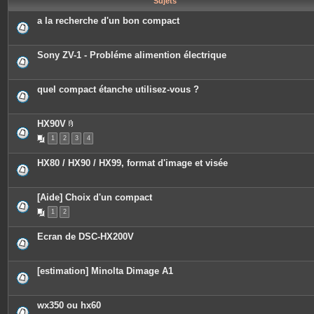
Sujets
e
s
a la recherche d'un bon compact
Sony ZV-1 - Probléme alimention électrique
quel compact étanche utilisez-vous ?
HX90V
P
1
2
3
4
i
è
c
HX80 / HX90 / HX99, format d'image et visée
e
s
j
o
[Aide] Choix d'un compact
i
n
1
2
t
e
s
Ecran de DSC-HX200V
[estimation] Minolta Dimage A1
wx350 ou hx60