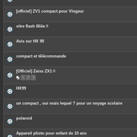
[officiel] ZV1 compact pour Vlogeur
vitre flash fêlée
P
i
è
c
Avis sur HX 90
e
s
j
o
compact et télécommande
i
n
t
e
[Officiel] Zeiss ZX1
s
P
1
2
3
i
è
c
HX99
e
s
j
o
un compact , oui mais lequel ? pour un voyage scolaire
i
n
t
e
polaroid
s
Appareil photo pour enfant de 10 ans