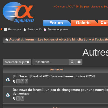
> Concours AOUT 26: Du petit ruisseau au fle
Raccourcis
Sujets actifs
Dernières photos
Accueil du forum
Les boitiers et objectifs Minolta/Sony et l'actuali
Autre
Nouveau sujet
Annonces
[Fil Ouvert] [Best of 2025] Vos meilleures photos 2025
P
1
2
3
i
è
c
Des news du forum!!! un peu de changement pour une nouvelle
e
dynamique
s
j
1
2
o
i
n
t