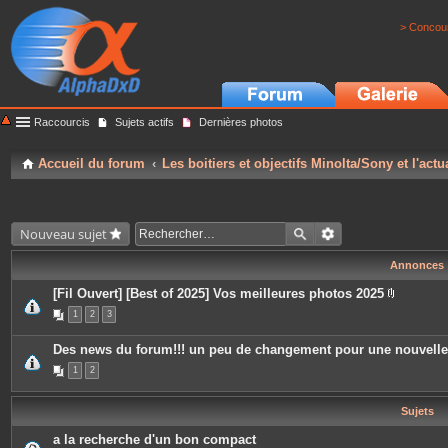
> Concour
Raccourcis
Sujets actifs
Dernières photos
Accueil du forum
Les boitiers et objectifs Minolta/Sony et l'actu
Nouveau sujet
Annonces
[Fil Ouvert] [Best of 2025] Vos meilleures photos 2025
P
1
2
3
i
è
c
Des news du forum!!! un peu de changement pour une nouvell
e
s
1
2
j
o
i
Sujets
n
t
e
a la recherche d'un bon compact