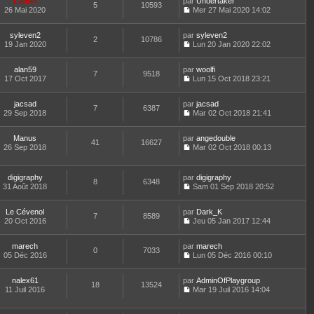
Lionel
par
n
Undertaker
a
n
t
m
5
10593
e
26 Mai 2020
s
Mer 27 Mai 2020 14:02
g
i
e
e
d
C
u
e
e
r
s
e
o
l
r
l
s
r
syleven2
par
n
syleven2
t
m
2
10786
e
a
n
19 Jan 2020
s
Lun 20 Jan 2020 22:02
e
e
d
g
i
C
u
r
s
e
e
e
o
l
l
s
r
r
alan59
par
n
woolfi
t
7
9518
e
a
n
m
17 Oct 2017
s
Lun 15 Oct 2018 23:21
e
d
g
i
C
e
u
r
e
e
e
o
s
l
l
r
r
jacsad
par
n
jacsad
s
t
7
6387
e
n
m
29 Sep 2018
s
Mar 02 Oct 2018 21:41
a
e
d
i
C
e
u
g
r
e
e
o
s
l
e
l
r
r
Manus
par
n
angedouble
s
t
41
16627
e
n
m
26 Sep 2018
s
Mar 02 Oct 2018 00:13
a
e
d
i
C
e
u
g
r
e
e
o
s
l
e
l
r
r
n
s
t
e
digigraphy
par
digigraphy
n
m
8
6348
s
a
e
d
31 Août 2018
Sam 01 Sep 2018 20:52
i
e
u
g
r
C
e
e
s
l
e
l
o
r
r
s
t
e
Le Cévenol
par
n
Dark_K
n
m
7
8589
a
e
d
20 Oct 2016
s
Jeu 05 Jan 2017 12:44
i
e
g
r
C
e
u
e
s
e
l
o
r
l
r
s
e
marech
par
n
marech
n
t
m
0
7033
a
d
05 Déc 2016
s
Lun 05 Déc 2016 00:10
i
e
e
g
C
e
u
e
r
s
e
o
r
l
r
l
s
nalex61
par
n
AdminOfPlaygroup
n
t
m
18
13524
e
a
11 Juil 2016
s
Mar 19 Juil 2016 14:04
i
e
e
d
g
C
u
e
r
s
e
e
o
l
r
l
s
r