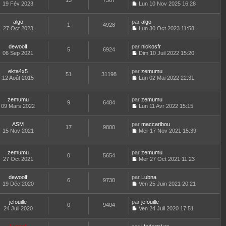
13
7367
e
t
19 Fév 2023
Lun 10 Nov 2025 16:28
d
C
e
e
o
r
r
algo
par
n
algo
l
1
4928
n
27 Oct 2023
s
Lun 30 Oct 2023 11:58
e
i
C
u
d
e
o
l
e
dewoolf
par
r
n
nickosfr
t
r
5
6924
06 Sep 2021
m
s
Dim 10 Juil 2022 15:20
e
n
C
e
u
r
i
o
s
l
l
e
ekta4x5
par
n
zemumu
s
t
51
31198
e
r
12 Août 2015
s
Lun 02 Mai 2022 22:31
a
e
d
m
C
u
g
r
e
e
o
l
e
l
r
s
n
t
e
zemumu
par
zemumu
n
s
9
6484
s
e
d
09 Mars 2022
Lun 11 Avr 2022 15:15
i
a
u
r
C
e
e
g
l
l
o
r
r
e
t
e
ASM
par
n
maccaribou
n
m
17
9800
e
d
15 Nov 2021
s
Mer 17 Nov 2021 15:39
i
e
r
C
e
u
e
s
l
o
r
l
r
s
e
n
n
t
m
zemumu
par
zemumu
a
d
0
5654
s
i
e
e
27 Oct 2021
Mer 27 Oct 2021 11:23
g
e
u
e
r
C
s
e
r
l
r
l
o
s
n
t
m
e
dewoolf
par
n
Lubna
a
6
9730
i
e
e
d
19 Déc 2020
s
Ven 25 Juin 2021 20:21
g
e
r
C
s
e
u
e
r
l
o
s
r
l
m
e
jefouille
par
n
jefouille
a
n
t
0
9404
e
d
24 Juil 2020
s
Ven 24 Juil 2020 17:51
g
i
e
C
s
e
u
e
e
r
o
s
r
l
r
l