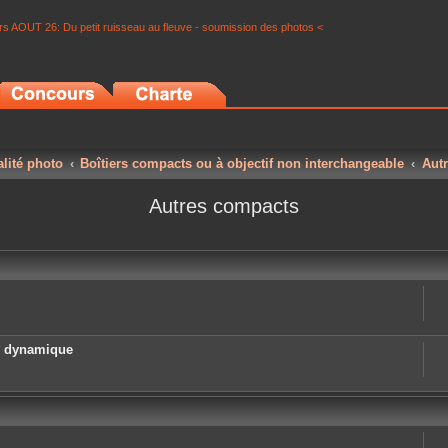
s AOUT 26: Du petit ruisseau au fleuve - soumission des photos <
alité photo
Boîtiers compacts ou à objectif non interchangeable
Aut
Autres compacts
e dynamique