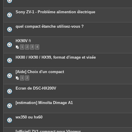
s
Sony ZV-1 - Probléme alimention électrique
quel compact étanche utilisez-vous ?
HX90V
P
1
2
3
4
i
è
c
HX80 / HX90 / HX99, format d'image et visée
e
s
j
o
[Aide] Choix d'un compact
i
n
1
2
t
e
s
Ecran de DSC-HX200V
[estimation] Minolta Dimage A1
wx350 ou hx60
[officiel] ZV1 compact pour Vlogeur