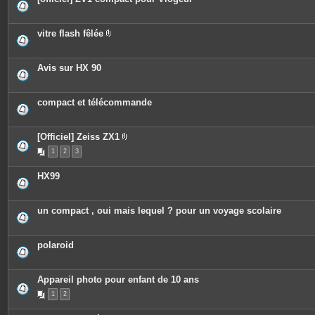
vitre flash fêlée
P
i
è
c
Avis sur HX 90
e
s
j
o
compact et télécommande
i
n
t
e
[Officiel] Zeiss ZX1
s
P
1
2
3
i
è
c
HX99
e
s
j
o
un compact , oui mais lequel ? pour un voyage scolaire
i
n
t
e
polaroid
s
Appareil photo pour enfant de 10 ans
1
2