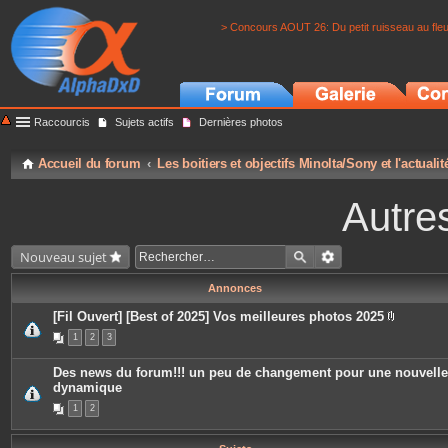
> Concours AOUT 26: Du petit ruisseau au fle
Raccourcis
Sujets actifs
Dernières photos
Accueil du forum
Les boitiers et objectifs Minolta/Sony et l'actuali
Autre
Nouveau sujet
Annonces
[Fil Ouvert] [Best of 2025] Vos meilleures photos 2025
P
1
2
3
i
è
c
Des news du forum!!! un peu de changement pour une nouvelle
e
dynamique
s
j
1
2
o
i
n
t