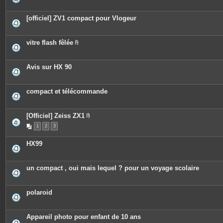
[officiel] ZV1 compact pour Vlogeur
vitre flash fêlée
P
i
è
c
Avis sur HX 90
e
s
j
o
compact et télécommande
i
n
t
e
[Officiel] Zeiss ZX1
s
P
1
2
3
i
è
c
HX99
e
s
j
o
un compact , oui mais lequel ? pour un voyage scolaire
i
n
t
e
polaroid
s
Appareil photo pour enfant de 10 ans