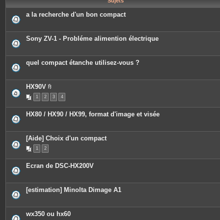
Sujets
e
s
a la recherche d'un bon compact
Sony ZV-1 - Probléme alimention électrique
quel compact étanche utilisez-vous ?
HX90V
P
1
2
3
4
i
è
c
HX80 / HX90 / HX99, format d'image et visée
e
s
j
o
[Aide] Choix d'un compact
i
n
1
2
t
e
s
Ecran de DSC-HX200V
[estimation] Minolta Dimage A1
wx350 ou hx60