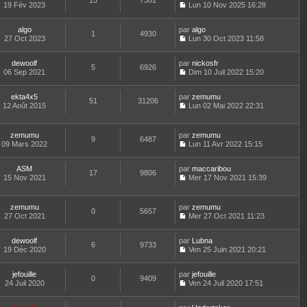
13
7381
e
t
19 Fév 2023
Lun 10 Nov 2025 16:28
d
C
e
e
o
r
r
algo
par
n
algo
l
1
4930
n
27 Oct 2023
s
Lun 30 Oct 2023 11:58
e
i
C
u
d
e
o
l
e
dewoolf
par
r
n
nickosfr
t
r
5
6926
06 Sep 2021
m
s
Dim 10 Juil 2022 15:20
e
n
C
e
u
r
i
o
s
l
l
e
ekta4x5
par
n
zemumu
s
t
51
31206
e
r
12 Août 2015
s
Lun 02 Mai 2022 22:31
a
e
d
m
C
u
g
r
e
e
o
l
e
l
r
s
n
t
e
zemumu
par
zemumu
n
s
9
6487
s
e
d
09 Mars 2022
Lun 11 Avr 2022 15:15
i
a
u
r
C
e
e
g
l
l
o
r
r
e
t
e
ASM
par
n
maccaribou
n
m
17
9806
e
d
15 Nov 2021
s
Mer 17 Nov 2021 15:39
i
e
r
C
e
u
e
s
l
o
r
l
r
s
e
n
n
t
m
zemumu
par
zemumu
a
d
0
5657
s
i
e
e
27 Oct 2021
Mer 27 Oct 2021 11:23
g
e
u
e
r
C
s
e
r
l
r
l
o
s
n
t
m
e
dewoolf
par
n
Lubna
a
6
9733
i
e
e
d
19 Déc 2020
s
Ven 25 Juin 2021 20:21
g
e
r
C
s
e
u
e
r
l
o
s
r
l
m
e
jefouille
par
n
jefouille
a
n
t
0
9409
e
d
24 Juil 2020
s
Ven 24 Juil 2020 17:51
g
i
e
C
s
e
u
e
e
r
o
s
r
l
r
l