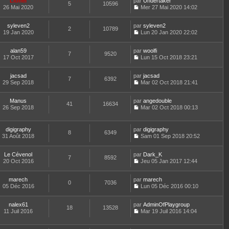
Lionel
par
n
Undertaker
a
n
t
m
5
10596
e
26 Mai 2020
s
Mer 27 Mai 2020 14:02
g
i
e
e
d
C
u
e
e
r
s
e
o
l
r
l
s
r
syleven2
par
n
syleven2
t
m
2
10789
e
a
n
19 Jan 2020
s
Lun 20 Jan 2020 22:02
e
e
d
g
i
C
u
r
s
e
e
e
o
l
l
s
r
r
alan59
par
n
woolfi
t
7
9520
e
a
n
m
17 Oct 2017
s
Lun 15 Oct 2018 23:21
e
d
g
i
C
e
u
r
e
e
e
o
s
l
l
r
r
jacsad
par
n
jacsad
s
t
7
6392
e
n
m
29 Sep 2018
s
Mar 02 Oct 2018 21:41
a
e
d
i
C
e
u
g
r
e
e
o
s
l
e
l
r
r
Manus
par
n
angedouble
s
t
41
16634
e
n
m
26 Sep 2018
s
Mar 02 Oct 2018 00:13
a
e
d
i
C
e
u
g
r
e
e
o
s
l
e
l
r
r
n
s
t
e
digigraphy
par
digigraphy
n
m
8
6349
s
a
e
d
31 Août 2018
Sam 01 Sep 2018 20:52
i
e
u
g
r
C
e
e
s
l
e
l
o
r
r
s
t
e
Le Cévenol
par
n
Dark_K
n
m
7
8592
a
e
d
20 Oct 2016
s
Jeu 05 Jan 2017 12:44
i
e
g
r
C
e
u
e
s
e
l
o
r
l
r
s
e
marech
par
n
marech
n
t
m
0
7036
a
d
05 Déc 2016
s
Lun 05 Déc 2016 00:10
i
e
e
g
C
e
u
e
r
s
e
o
r
l
r
l
s
nalex61
par
n
AdminOfPlaygroup
n
t
m
18
13528
e
a
11 Juil 2016
s
Mar 19 Juil 2016 14:04
i
e
e
d
g
C
u
e
r
s
e
e
o
l
r
l
s
r