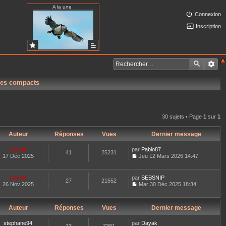
A la une
Connexion
Inscription
res compacts
30 sujets • Page
1
sur
1
Auteur
Réponses
Vues
Dernier message
Lionel
par
Pablo87
41
25231
17 Déc 2025
Jeu 12 Mars 2026 14:47
C
o
n
Lionel
par
SEBSNIP
27
21552
s
26 Nov 2025
Mar 30 Déc 2025 18:34
u
C
l
o
t
n
e
Auteur
Réponses
Vues
Dernier message
s
r
u
l
l
stephane94
par
Dayak