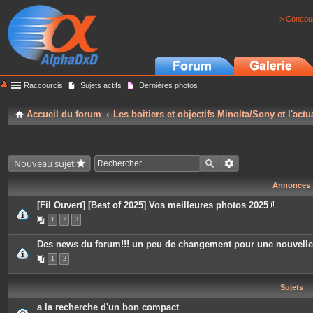
> Concour
Raccourcis
Sujets actifs
Dernières photos
Accueil du forum
Les boitiers et objectifs Minolta/Sony et l'actu
Nouveau sujet
Annonces
[Fil Ouvert] [Best of 2025] Vos meilleures photos 2025
P
1
2
3
i
è
c
Des news du forum!!! un peu de changement pour une nouvell
e
s
1
2
j
o
i
Sujets
n
t
e
a la recherche d'un bon compact