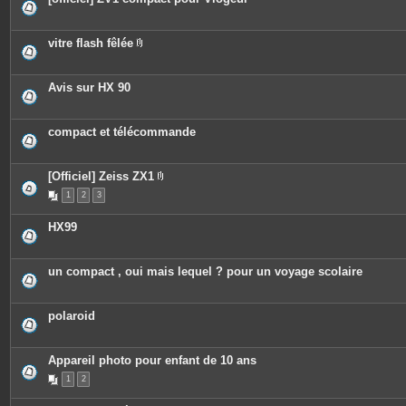
vitre flash fêlée
P
i
è
c
Avis sur HX 90
e
s
j
o
compact et télécommande
i
n
t
e
[Officiel] Zeiss ZX1
s
P
1
2
3
i
è
c
HX99
e
s
j
o
un compact , oui mais lequel ? pour un voyage scolaire
i
n
t
e
polaroid
s
Appareil photo pour enfant de 10 ans
1
2