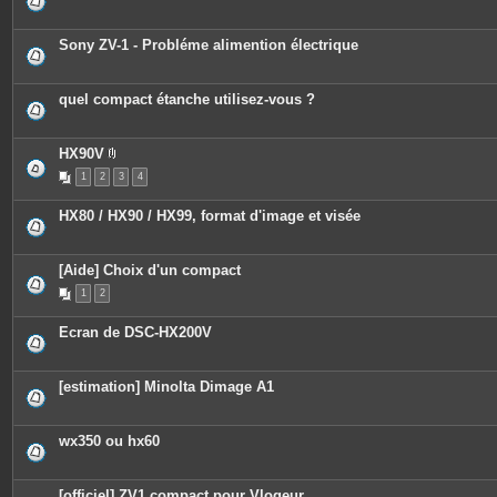
s
Sony ZV-1 - Probléme alimention électrique
quel compact étanche utilisez-vous ?
HX90V
P
1
2
3
4
i
è
c
HX80 / HX90 / HX99, format d'image et visée
e
s
j
o
[Aide] Choix d'un compact
i
n
1
2
t
e
s
Ecran de DSC-HX200V
[estimation] Minolta Dimage A1
wx350 ou hx60
[officiel] ZV1 compact pour Vlogeur