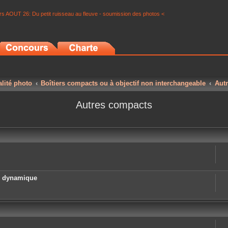
s AOUT 26: Du petit ruisseau au fleuve - soumission des photos <
alité photo
Boîtiers compacts ou à objectif non interchangeable
Aut
Autres compacts
e dynamique