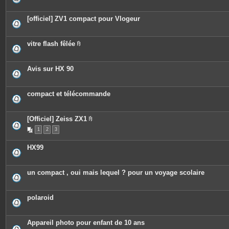
[officiel] ZV1 compact pour Vlogeur
vitre flash fêlée
P
i
è
c
Avis sur HX 90
e
s
j
o
compact et télécommande
i
n
t
e
[Officiel] Zeiss ZX1
s
P
1
2
3
i
è
c
HX99
e
s
j
o
un compact , oui mais lequel ? pour un voyage scolaire
i
n
t
e
polaroid
s
Appareil photo pour enfant de 10 ans