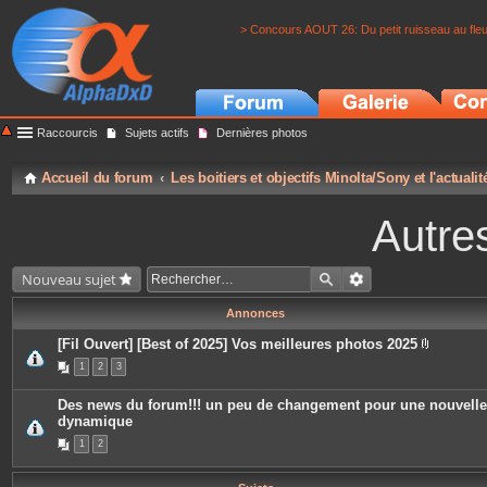
> Concours AOUT 26: Du petit ruisseau au fle
Raccourcis
Sujets actifs
Dernières photos
Accueil du forum
Les boitiers et objectifs Minolta/Sony et l'actuali
Autre
Nouveau sujet
Annonces
[Fil Ouvert] [Best of 2025] Vos meilleures photos 2025
P
1
2
3
i
è
c
Des news du forum!!! un peu de changement pour une nouvelle
e
dynamique
s
j
1
2
o
i
n
t