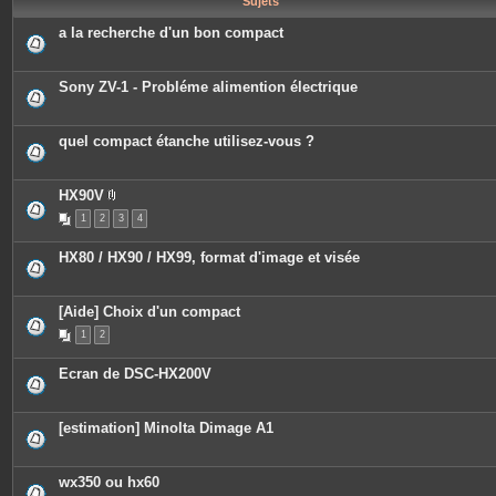
Sujets
e
s
a la recherche d'un bon compact
Sony ZV-1 - Probléme alimention électrique
quel compact étanche utilisez-vous ?
HX90V
P
1
2
3
4
i
è
c
HX80 / HX90 / HX99, format d'image et visée
e
s
j
o
[Aide] Choix d'un compact
i
n
1
2
t
e
s
Ecran de DSC-HX200V
[estimation] Minolta Dimage A1
wx350 ou hx60