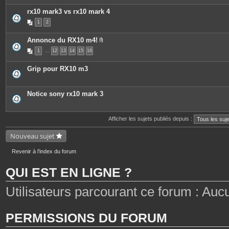
rx10 mark3 vs rx10 mark 4
1
2
Annonce du RX10 m4!
P
1
…
12
13
14
15
16
i
è
c
Grip pour RX10 m3
e
s
j
o
Notice sony rx10 mark 3
i
n
t
e
Afficher les sujets publiés depuis :
s
Nouveau sujet
Revenir à l’index du forum
QUI EST EN LIGNE ?
Utilisateurs parcourant ce forum : Aucun 
PERMISSIONS DU FORUM