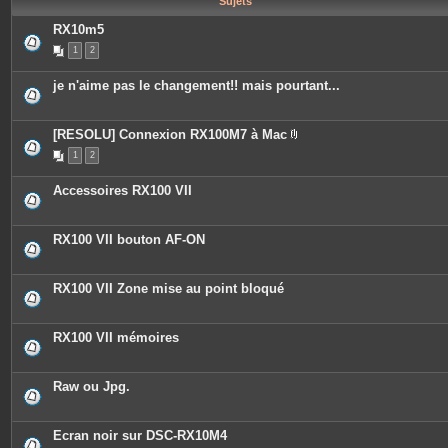
Sujets
e
s
RX10m5
1
2
je n'aime pas le changement!! mais pourtant...
[RESOLU] Connexion RX100M7 à Mac
P
1
2
i
è
c
Accessoires RX100 VII
e
s
j
o
RX100 VII bouton AF-ON
i
n
t
e
RX100 VII Zone mise au point bloqué
s
RX100 VII mémoires
Raw ou Jpg.
Ecran noir sur DSC-RX10M4