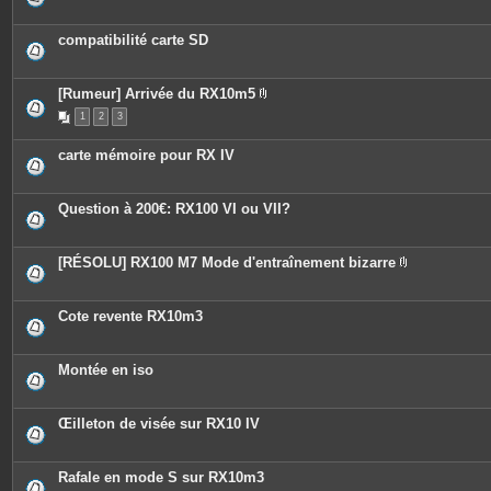
compatibilité carte SD
[Rumeur] Arrivée du RX10m5
P
1
2
3
i
è
c
carte mémoire pour RX IV
e
s
j
o
Question à 200€: RX100 VI ou VII?
i
n
t
e
[RÉSOLU] RX100 M7 Mode d'entraînement bizarre
s
P
i
è
c
Cote revente RX10m3
e
s
j
o
Montée en iso
i
n
t
e
Œilleton de visée sur RX10 IV
s
Rafale en mode S sur RX10m3