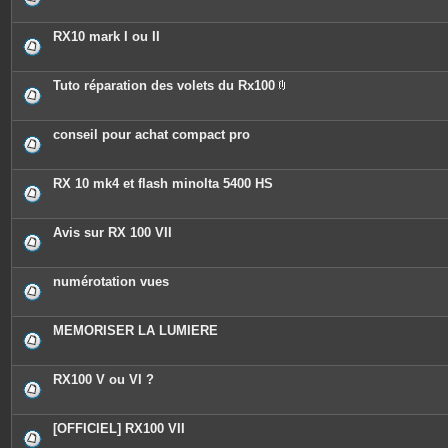
RX10 mark I ou II
Tuto réparation des volets du Rx100
P
i
è
c
conseil pour achat compact pro
e
s
j
o
RX 10 mk4 et flash minolta 5400 HS
i
n
t
e
Avis sur RX 100 VII
s
numérotation vues
MEMORISER LA LUMIERE
RX100 V ou VI ?
[OFFICIEL] RX100 VII