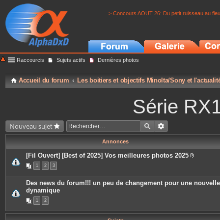
> Concours AOUT 26: Du petit ruisseau au fle
Raccourcis
Sujets actifs
Dernières photos
Accueil du forum
Les boitiers et objectifs Minolta/Sony et l'actuali
Série RX
Nouveau sujet
Annonces
[Fil Ouvert] [Best of 2025] Vos meilleures photos 2025
P
1
2
3
i
è
c
Des news du forum!!! un peu de changement pour une nouvelle
e
dynamique
s
j
1
2
o
i
n
t