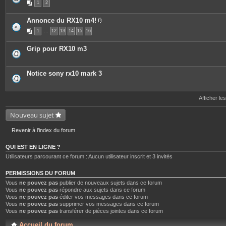
1
2
Annonce du RX10 m4!
P
1
…
12
13
14
15
16
i
è
c
Grip pour RX10 m3
e
s
j
o
Notice sony rx10 mark 3
i
n
t
e
Afficher le
s
Nouveau sujet
Revenir à l’index du forum
QUI EST EN LIGNE ?
Utilisateurs parcourant ce forum : Aucun utilisateur inscrit et 3 invités
PERMISSIONS DU FORUM
Vous
ne pouvez pas
publier de nouveaux sujets dans ce forum
Vous
ne pouvez pas
répondre aux sujets dans ce forum
Vous
ne pouvez pas
éditer vos messages dans ce forum
Vous
ne pouvez pas
supprimer vos messages dans ce forum
Vous
ne pouvez pas
transférer de pièces jointes dans ce forum
Accueil du forum