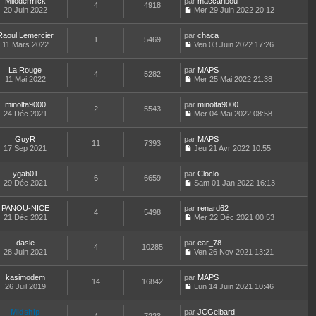
r
Milodermick
par
n
maccaribou
s
t
4
4918
e
n
m
20 Juin 2022
s
Mer 29 Juin 2022 20:12
a
e
d
i
C
e
u
g
r
e
e
o
s
l
e
l
r
r
Raoul Lemercier
par
n
chaca
s
t
1
5469
e
n
m
11 Mars 2022
s
Ven 03 Juin 2022 17:26
a
e
d
i
C
e
u
g
r
e
e
o
s
l
e
l
r
r
La Rouge
par
n
MAPS
s
t
4
5282
e
n
m
11 Mai 2022
s
Mer 25 Mai 2022 21:38
a
e
d
i
C
e
u
g
r
e
e
o
s
l
e
l
r
r
minolta9000
par
n
minolta9000
s
t
2
5543
e
n
m
24 Déc 2021
s
Mer 04 Mai 2022 08:58
a
e
d
i
C
e
u
g
r
e
e
o
s
l
e
l
r
r
GuyR
par
n
MAPS
s
t
11
7393
e
n
m
17 Sep 2021
s
Jeu 21 Avr 2022 10:55
a
e
d
i
C
e
u
g
r
e
e
o
s
l
e
l
r
r
ygab01
par
n
Cloclo
s
t
6
6659
e
n
m
29 Déc 2021
s
Sam 01 Jan 2022 16:13
a
e
d
i
C
e
u
g
r
e
e
o
s
l
e
l
r
r
PANOU-NICE
par
n
renard62
s
t
4
5498
e
n
m
21 Déc 2021
s
Mer 22 Déc 2021 00:53
a
e
d
i
C
e
u
g
r
e
e
o
s
l
e
l
r
r
dasie
par
n
ear_78
s
t
4
10285
e
n
m
28 Juin 2021
s
Ven 26 Nov 2021 13:21
a
e
d
i
C
e
u
g
r
e
e
o
s
l
e
l
r
r
kasimodem
par
n
MAPS
s
t
14
16842
e
n
m
26 Juil 2019
s
Lun 14 Juin 2021 10:46
a
e
d
i
C
e
u
g
r
e
e
o
s
l
e
l
r
r
Midship
par
n
JCGelbard
s
t