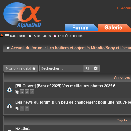
> Concour
Raccourcis
Sujets actifs
Dernières photos
Accueil du forum
Les boitiers et objectifs Minolta/Sony et l'actu
Nouveau sujet
Annonces
[Fil Ouvert] [Best of 2025] Vos meilleures photos 2025
P
1
2
3
i
è
c
Des news du forum!!! un peu de changement pour une nouvell
e
s
1
2
j
o
i
Sujets
n
t
e
RX10m5