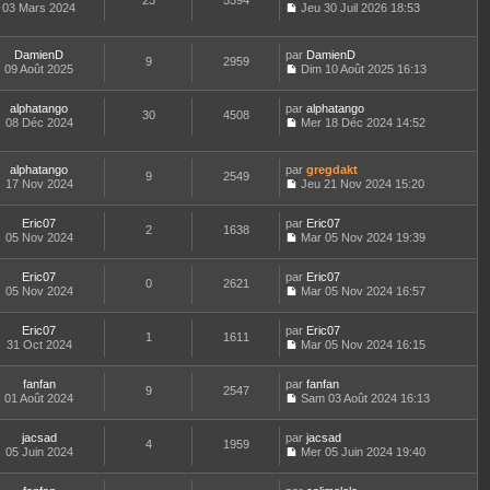
23
5594
e
t
03 Mars 2024
Jeu 30 Juil 2026 18:53
d
C
e
e
o
r
r
n
l
DamienD
par
DamienD
n
9
2959
s
e
09 Août 2025
Dim 10 Août 2025 16:13
i
u
d
C
e
l
e
o
r
t
r
alphatango
par
n
alphatango
30
4508
m
e
n
08 Déc 2024
s
Mer 18 Déc 2024 14:52
e
r
i
C
u
s
l
e
o
l
s
e
r
n
t
alphatango
par
gregdakt
a
d
9
2549
m
s
e
17 Nov 2024
Jeu 21 Nov 2024 15:20
g
e
e
u
r
C
e
r
s
l
l
o
n
s
t
e
Eric07
par
n
Eric07
2
1638
i
a
e
d
05 Nov 2024
s
Mar 05 Nov 2024 19:39
e
g
r
C
e
u
r
e
l
o
r
l
m
e
Eric07
par
n
Eric07
n
t
0
2621
e
d
05 Nov 2024
s
Mar 05 Nov 2024 16:57
i
e
C
s
e
u
e
r
o
s
r
l
r
l
Eric07
par
n
Eric07
a
n
t
m
1
1611
e
31 Oct 2024
s
Mar 05 Nov 2024 16:15
g
i
e
e
d
C
u
e
e
r
s
e
o
l
r
l
s
r
fanfan
par
n
fanfan
t
m
9
2547
e
a
n
01 Août 2024
s
Sam 03 Août 2024 16:13
e
e
d
g
i
C
u
r
s
e
e
e
o
l
l
s
r
r
jacsad
par
n
jacsad
t
4
1959
e
a
n
m
05 Juin 2024
s
Mer 05 Juin 2024 19:40
e
d
g
i
C
e
u
r
e
e
e
o
s
l
l
r