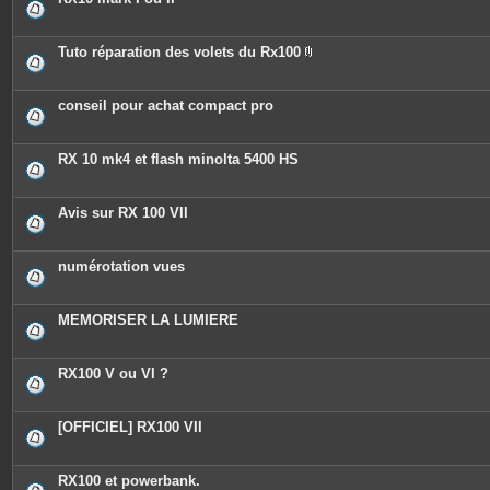
Tuto réparation des volets du Rx100
P
i
è
c
conseil pour achat compact pro
e
s
j
o
RX 10 mk4 et flash minolta 5400 HS
i
n
t
e
Avis sur RX 100 VII
s
numérotation vues
MEMORISER LA LUMIERE
RX100 V ou VI ?
[OFFICIEL] RX100 VII
RX100 et powerbank.