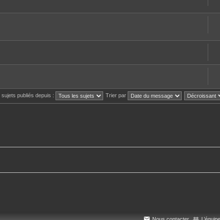
s sujets publiés depuis :
Trier par
Nous contacter
L’équip