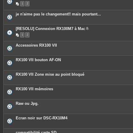
s
1
2
je n'aime pas le changement!! mais pourtant...
[RESOLU] Connexion RX100M7 à Mac
P
1
2
i
è
c
Accessoires RX100 VII
e
s
j
o
RX100 VII bouton AF-ON
i
n
t
e
RX100 VII Zone mise au point bloqué
s
RX100 VII mémoires
Raw ou Jpg.
Ecran noir sur DSC-RX10M4
compatibilité carte SD