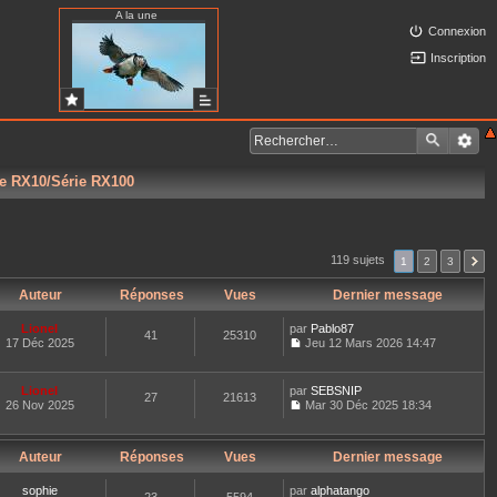
A la une
Connexion
Inscription
ie RX10/Série RX100
119 sujets
1
2
3
Auteur
Réponses
Vues
Dernier message
Lionel
par
Pablo87
41
25310
17 Déc 2025
Jeu 12 Mars 2026 14:47
C
o
n
Lionel
par
SEBSNIP
27
21613
s
26 Nov 2025
Mar 30 Déc 2025 18:34
u
C
l
o
t
n
e
Auteur
Réponses
Vues
Dernier message
s
r
u
l
l
sophie
par
alphatango