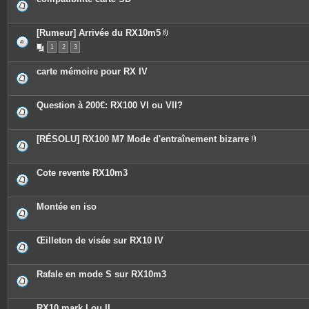
[Rumeur] Arrivée du RX10m5
P
1
2
3
i
è
c
carte mémoire pour RX IV
e
s
j
o
Question à 200€: RX100 VI ou VII?
i
n
t
e
[RÉSOLU] RX100 M7 Mode d'entraînement bizarre
s
P
i
è
c
Cote revente RX10m3
e
s
j
o
Montée en iso
i
n
t
e
Œilleton de visée sur RX10 IV
s
Rafale en mode S sur RX10m3
RX10 mark I ou II