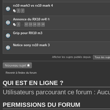
rx10 mark3 vs rx10 mark 4
1
2
Annonce du RX10 m4!
P
1
…
12
13
14
15
16
i
è
c
Grip pour RX10 m3
e
s
j
o
Notice sony rx10 mark 3
i
n
t
e
Afficher les sujets publiés depuis :
s
Nouveau sujet
Revenir à l’index du forum
QUI EST EN LIGNE ?
Utilisateurs parcourant ce forum : Aucun 
PERMISSIONS DU FORUM