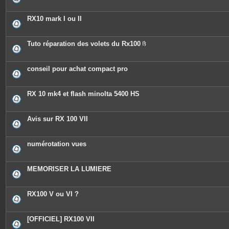
RX10 mark I ou II
Tuto réparation des volets du Rx100
P
i
è
c
conseil pour achat compact pro
e
s
j
o
RX 10 mk4 et flash minolta 5400 HS
i
n
t
e
Avis sur RX 100 VII
s
numérotation vues
MEMORISER LA LUMIERE
RX100 V ou VI ?
[OFFICIEL] RX100 VII