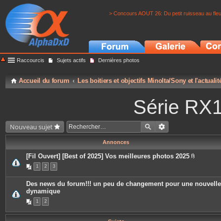
> Concours AOUT 26: Du petit ruisseau au fle
Raccourcis
Sujets actifs
Dernières photos
Accueil du forum
Les boitiers et objectifs Minolta/Sony et l'actuali
Série RX
Nouveau sujet
Annonces
[Fil Ouvert] [Best of 2025] Vos meilleures photos 2025
P
1
2
3
i
è
c
Des news du forum!!! un peu de changement pour une nouvelle
e
dynamique
s
j
1
2
o
i
n
t