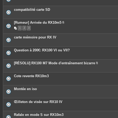
compatibilité carte SD
[Rumeur] Arrivée du RX10m5
P
1
2
3
i
è
c
carte mémoire pour RX IV
e
s
j
o
Question à 200€: RX100 VI ou VII?
i
n
t
e
[RÉSOLU] RX100 M7 Mode d'entraînement bizarre
s
P
i
è
c
Cote revente RX10m3
e
s
j
o
Montée en iso
i
n
t
e
Œilleton de visée sur RX10 IV
s
Rafale en mode S sur RX10m3