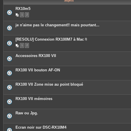
Sujets
e
s
RX10m5
1
2
je n'aime pas le changement!! mais pourtant...
[RESOLU] Connexion RX100M7 à Mac
P
1
2
i
è
c
Accessoires RX100 VII
e
s
j
o
RX100 VII bouton AF-ON
i
n
t
e
RX100 VII Zone mise au point bloqué
s
RX100 VII mémoires
Raw ou Jpg.
Ecran noir sur DSC-RX10M4