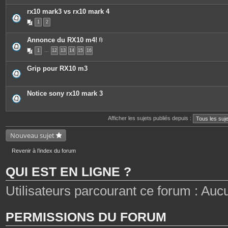
rx10 mark3 vs rx10 mark 4
1
2
Annonce du RX10 m4!
P
1
…
12
13
14
15
16
i
è
c
Grip pour RX10 m3
e
s
j
o
Notice sony rx10 mark 3
i
n
t
e
Afficher les sujets publiés depuis :
s
Nouveau sujet
Revenir à l’index du forum
QUI EST EN LIGNE ?
Utilisateurs parcourant ce forum : Aucun 
PERMISSIONS DU FORUM