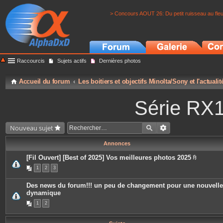
> Concours AOUT 26: Du petit ruisseau au fle
Raccourcis
Sujets actifs
Dernières photos
Accueil du forum
Les boitiers et objectifs Minolta/Sony et l'actuali
Série RX
Nouveau sujet
Annonces
[Fil Ouvert] [Best of 2025] Vos meilleures photos 2025
P
1
2
3
i
è
c
Des news du forum!!! un peu de changement pour une nouvelle
e
dynamique
s
j
1
2
o
i
n
t