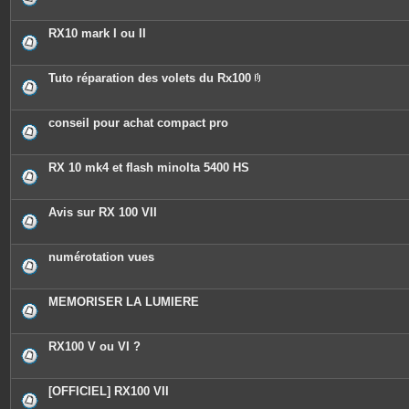
RX10 mark I ou II
Tuto réparation des volets du Rx100
P
i
è
c
conseil pour achat compact pro
e
s
j
o
RX 10 mk4 et flash minolta 5400 HS
i
n
t
e
Avis sur RX 100 VII
s
numérotation vues
MEMORISER LA LUMIERE
RX100 V ou VI ?
[OFFICIEL] RX100 VII