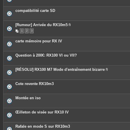
compatibilité carte SD
[Rumeur] Arrivée du RX10m5
P
1
2
3
i
è
c
carte mémoire pour RX IV
e
s
j
o
Question à 200€: RX100 VI ou VII?
i
n
t
e
[RÉSOLU] RX100 M7 Mode d'entraînement bizarre
s
P
i
è
c
Cote revente RX10m3
e
s
j
o
Montée en iso
i
n
t
e
Œilleton de visée sur RX10 IV
s
Rafale en mode S sur RX10m3