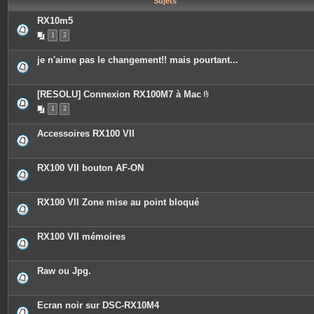
Sujets
e
s
RX10m5
1
2
je n'aime pas le changement!! mais pourtant...
[RESOLU] Connexion RX100M7 à Mac
P
1
2
i
è
c
Accessoires RX100 VII
e
s
j
o
RX100 VII bouton AF-ON
i
n
t
e
RX100 VII Zone mise au point bloqué
s
RX100 VII mémoires
Raw ou Jpg.
Ecran noir sur DSC-RX10M4