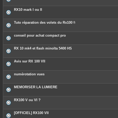
RX10 mark I ou II
Tuto réparation des volets du Rx100
P
i
è
c
conseil pour achat compact pro
e
s
j
o
RX 10 mk4 et flash minolta 5400 HS
i
n
t
e
Avis sur RX 100 VII
s
numérotation vues
MEMORISER LA LUMIERE
RX100 V ou VI ?
[OFFICIEL] RX100 VII