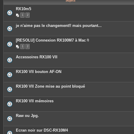
Sujets
e
s
RX10m5
1
2
je n'aime pas le changement!! mais pourtant...
[RESOLU] Connexion RX100M7 à Mac
P
1
2
i
è
c
Accessoires RX100 VII
e
s
j
o
RX100 VII bouton AF-ON
i
n
t
e
RX100 VII Zone mise au point bloqué
s
RX100 VII mémoires
Raw ou Jpg.
Ecran noir sur DSC-RX10M4