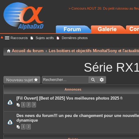
> Concours AOUT 26: Du petit ruisseau au fle
Raccourcis
Sujets actifs
Dernières photos
Accueil du forum
Les boitiers et objectifs Minolta/Sony et l'actuali
Série RX
Nouveau sujet
Annonces
[Fil Ouvert] [Best of 2025] Vos meilleures photos 2025
P
1
2
3
i
è
c
Des news du forum!!! un peu de changement pour une nouvelle
e
dynamique
s
j
1
2
o
i
n
t