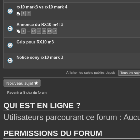
rx10 mark3 vs rx10 mark 4
1
2
Annonce du RX10 m4!
P
1
…
12
13
14
15
16
i
è
c
Grip pour RX10 m3
e
s
j
o
Notice sony rx10 mark 3
i
n
t
e
Afficher les sujets publiés depuis :
s
Nouveau sujet
Revenir à l’index du forum
QUI EST EN LIGNE ?
Utilisateurs parcourant ce forum : Aucun 
PERMISSIONS DU FORUM