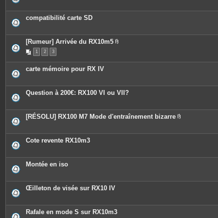
compatibilité carte SD
[Rumeur] Arrivée du RX10m5
P
1
2
3
i
è
c
carte mémoire pour RX IV
e
s
j
o
Question à 200€: RX100 VI ou VII?
i
n
t
e
[RÉSOLU] RX100 M7 Mode d'entraînement bizarre
s
P
i
è
c
Cote revente RX10m3
e
s
j
o
Montée en iso
i
n
t
e
Œilleton de visée sur RX10 IV
s
Rafale en mode S sur RX10m3