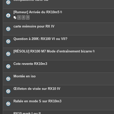
[Rumeur] Arrivée du RX10m5
P
1
2
3
i
è
c
carte mémoire pour RX IV
e
s
j
o
Question à 200€: RX100 VI ou VII?
i
n
t
e
[RÉSOLU] RX100 M7 Mode d'entraînement bizarre
s
P
i
è
c
Cote revente RX10m3
e
s
j
o
Montée en iso
i
n
t
e
Œilleton de visée sur RX10 IV
s
Rafale en mode S sur RX10m3
RX10 mark I ou II