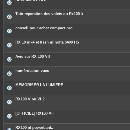
Tuto réparation des volets du Rx100
P
i
è
c
conseil pour achat compact pro
e
s
j
o
RX 10 mk4 et flash minolta 5400 HS
i
n
t
e
Avis sur RX 100 VII
s
numérotation vues
MEMORISER LA LUMIERE
RX100 V ou VI ?
[OFFICIEL] RX100 VII
RX100 et powerbank.