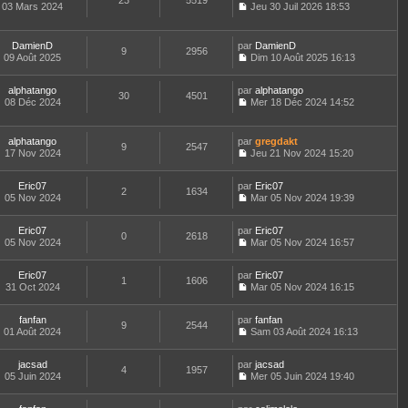
23
5519
e
t
03 Mars 2024
Jeu 30 Juil 2026 18:53
d
C
e
e
o
r
r
n
l
DamienD
par
DamienD
n
9
2956
s
e
09 Août 2025
Dim 10 Août 2025 16:13
i
u
d
C
e
l
e
o
r
t
r
alphatango
par
n
alphatango
30
4501
m
e
n
08 Déc 2024
s
Mer 18 Déc 2024 14:52
e
r
i
C
u
s
l
e
o
l
s
e
r
n
t
alphatango
par
gregdakt
a
d
9
2547
m
s
e
17 Nov 2024
Jeu 21 Nov 2024 15:20
g
e
e
u
r
C
e
r
s
l
l
o
n
s
t
e
Eric07
par
n
Eric07
2
1634
i
a
e
d
05 Nov 2024
s
Mar 05 Nov 2024 19:39
e
g
r
C
e
u
r
e
l
o
r
l
m
e
Eric07
par
n
Eric07
n
t
0
2618
e
d
05 Nov 2024
s
Mar 05 Nov 2024 16:57
i
e
C
s
e
u
e
r
o
s
r
l
r
l
Eric07
par
n
Eric07
a
n
t
m
1
1606
e
31 Oct 2024
s
Mar 05 Nov 2024 16:15
g
i
e
e
d
C
u
e
e
r
s
e
o
l
r
l
s
r
fanfan
par
n
fanfan
t
m
9
2544
e
a
n
01 Août 2024
s
Sam 03 Août 2024 16:13
e
e
d
g
i
C
u
r
s
e
e
e
o
l
l
s
r
r
jacsad
par
n
jacsad
t
4
1957
e
a
n
m
05 Juin 2024
s
Mer 05 Juin 2024 19:40
e
d
g
i
C
e
u
r
e
e
e
o
s
l
l
r