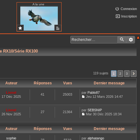
A la une
Connexion
Inscription
ie RX10/Série RX100
119 sujets
1
2
3
Auteur
Réponses
Vues
Dernier message
Lionel
par
Pablo87
41
25003
17 Déc 2025
Jeu 12 Mars 2026 14:47
C
o
n
Lionel
par
SEBSNIP
27
21364
s
26 Nov 2025
Mar 30 Déc 2025 18:34
u
C
l
o
t
n
e
Auteur
Réponses
Vues
Dernier message
s
r
u
l
l
sophie
par
alphatango