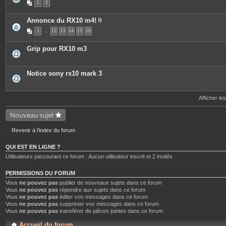
1
2
Annonce du RX10 m4!
P
1
…
12
13
14
15
16
i
è
c
Grip pour RX10 m3
e
s
j
o
Notice sony rx10 mark 3
i
n
t
e
Afficher le
s
Nouveau sujet
Revenir à l’index du forum
QUI EST EN LIGNE ?
Utilisateurs parcourant ce forum : Aucun utilisateur inscrit et 2 invités
PERMISSIONS DU FORUM
Vous
ne pouvez pas
publier de nouveaux sujets dans ce forum
Vous
ne pouvez pas
répondre aux sujets dans ce forum
Vous
ne pouvez pas
éditer vos messages dans ce forum
Vous
ne pouvez pas
supprimer vos messages dans ce forum
Vous
ne pouvez pas
transférer de pièces jointes dans ce forum
Accueil du forum