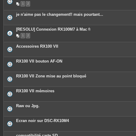
s
1
2
je n'aime pas le changement!! mais pourtant...
[RESOLU] Connexion RX100M7 à Mac
P
1
2
i
è
c
Accessoires RX100 VII
e
s
j
o
RX100 VII bouton AF-ON
i
n
t
e
RX100 VII Zone mise au point bloqué
s
RX100 VII mémoires
Raw ou Jpg.
Ecran noir sur DSC-RX10M4
compatibilité carte SD