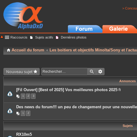
> Concour
Raccourcis
Sujets actifs
Dernières photos
Accueil du forum
Les boitiers et objectifs Minolta/Sony et l'actu
Nouveau sujet
Annonces
[Fil Ouvert] [Best of 2025] Vos meilleures photos 2025
P
1
2
3
i
è
c
Des news du forum!!! un peu de changement pour une nouvell
e
s
1
2
j
o
i
Sujets
n
t
e
RX10m5