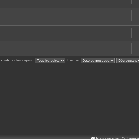
s sujets publiés depuis :
Trier par
Nous contacter
L’équip