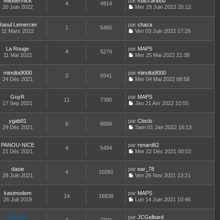
r
Milodermick
par
n
maccaribou
s
t
4
4914
e
n
m
20 Juin 2022
s
Mer 29 Juin 2022 20:12
a
e
d
i
C
e
u
g
r
e
e
o
s
l
e
l
r
r
Raoul Lemercier
par
n
chaca
s
t
1
5465
e
n
m
11 Mars 2022
s
Ven 03 Juin 2022 17:26
a
e
d
i
C
e
u
g
r
e
e
o
s
l
e
l
r
r
La Rouge
par
n
MAPS
s
t
4
5279
e
n
m
11 Mai 2022
s
Mer 25 Mai 2022 21:38
a
e
d
i
C
e
u
g
r
e
e
o
s
l
e
l
r
r
minolta9000
par
n
minolta9000
s
t
2
5541
e
n
m
24 Déc 2021
s
Mer 04 Mai 2022 08:58
a
e
d
i
C
e
u
g
r
e
e
o
s
l
e
l
r
r
GuyR
par
n
MAPS
s
t
11
7390
e
n
m
17 Sep 2021
s
Jeu 21 Avr 2022 10:55
a
e
d
i
C
e
u
g
r
e
e
o
s
l
e
l
r
r
ygab01
par
n
Cloclo
s
t
6
6656
e
n
m
29 Déc 2021
s
Sam 01 Jan 2022 16:13
a
e
d
i
C
e
u
g
r
e
e
o
s
l
e
l
r
r
PANOU-NICE
par
n
renard62
s
t
4
5494
e
n
m
21 Déc 2021
s
Mer 22 Déc 2021 00:53
a
e
d
i
C
e
u
g
r
e
e
o
s
l
e
l
r
r
dasie
par
n
ear_78
s
t
4
10281
e
n
m
28 Juin 2021
s
Ven 26 Nov 2021 13:21
a
e
d
i
C
e
u
g
r
e
e
o
s
l
e
l
r
r
kasimodem
par
n
MAPS
s
t
14
16838
e
n
m
26 Juil 2019
s
Lun 14 Juin 2021 10:46
a
e
d
i
C
e
u
g
r
e
e
o
s
l
e
l
r
r
Midship
par
n
JCGelbard
s
t