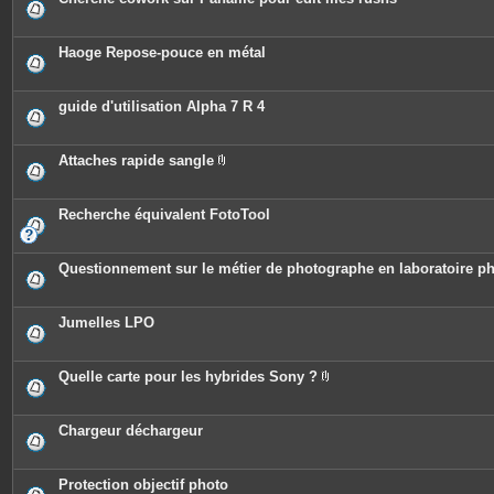
Haoge Repose-pouce en métal
guide d'utilisation Alpha 7 R 4
Attaches rapide sangle
P
i
è
c
Recherche équivalent FotoTool
e
s
j
o
Questionnement sur le métier de photographe en laboratoire ph
i
n
t
e
Jumelles LPO
s
Quelle carte pour les hybrides Sony ?
P
i
è
c
Chargeur déchargeur
e
s
j
o
Protection objectif photo