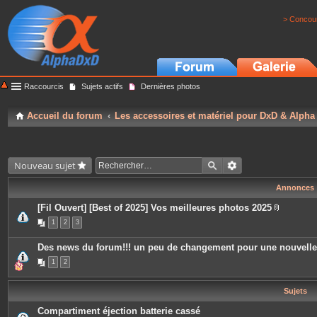
> Concour
Raccourcis
Sujets actifs
Dernières photos
Accueil du forum
Les accessoires et matériel pour DxD & Alpha
Nouveau sujet
Annonces
[Fil Ouvert] [Best of 2025] Vos meilleures photos 2025
P
1
2
3
i
è
c
Des news du forum!!! un peu de changement pour une nouvell
e
s
1
2
j
o
i
Sujets
n
t
e
Compartiment éjection batterie cassé