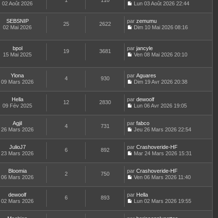
1
110
e
t
02 Août 2026
Lun 03 Août 2026 22:44
d
C
e
e
o
r
r
SEBSNIP
par
n
zemumu
l
25
2622
n
02 Mai 2026
s
Dim 10 Mai 2026 08:16
e
i
C
u
d
e
o
l
e
r
n
t
r
bpol
par
jancyle
19
3681
m
s
e
n
15 Mai 2025
Ven 08 Mai 2026 20:10
e
u
r
i
C
s
l
l
e
o
s
t
e
r
n
Ylona
par
Aguares
a
e
d
4
930
m
s
09 Mars 2026
Dim 19 Avr 2026 20:38
g
r
e
e
u
C
e
l
r
s
l
o
e
n
s
t
Hella
par
n
dewoolf
d
12
2830
i
a
e
09 Fév 2025
s
Lun 06 Avr 2026 19:05
e
e
g
r
C
u
r
r
e
l
o
l
n
m
e
Agjil
par
n
fabco
t
4
731
i
e
d
26 Mars 2026
s
Jeu 26 Mars 2026 22:54
e
e
C
s
e
u
r
r
o
s
r
l
l
m
JulioJ7
par
n
Crashoveride-HF
a
n
t
6
892
e
e
23 Mars 2026
s
Mar 24 Mars 2026 15:31
g
i
e
d
C
s
u
e
e
r
e
o
s
l
r
l
r
Bloomia
par
n
Crashoveride-HF
a
t
m
2
750
e
n
06 Mars 2026
s
Ven 06 Mars 2026 11:40
g
e
e
d
i
C
u
e
r
s
e
e
o
l
l
s
r
r
dewoolf
par
n
Hella
t
6
893
e
a
n
m
02 Mars 2026
s
Lun 02 Mars 2026 19:55
e
d
g
i
C
e
u
r
e
e
e
o
s
l
l
r