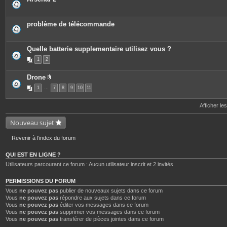
problème de télécommande
Quelle batterie supplementaire utilisez vous ?
1
2
Drone
P
1
…
7
8
9
10
11
i
è
c
Afficher le
e
s
j
Nouveau sujet
o
i
n
Revenir à l’index du forum
t
e
QUI EST EN LIGNE ?
s
Utilisateurs parcourant ce forum : Aucun utilisateur inscrit et 2 invités
PERMISSIONS DU FORUM
Vous
ne pouvez pas
publier de nouveaux sujets dans ce forum
Vous
ne pouvez pas
répondre aux sujets dans ce forum
Vous
ne pouvez pas
éditer vos messages dans ce forum
Vous
ne pouvez pas
supprimer vos messages dans ce forum
Vous
ne pouvez pas
transférer de pièces jointes dans ce forum