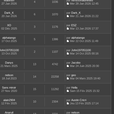
r
Maelrion
par
n
herissonalunettes
s
t
4
1036
e
n
m
27 Jan 2026
s
Mer 28 Jan 2026 12:45
a
e
d
i
C
e
u
g
r
e
e
o
s
l
e
l
r
r
Dark_K
par
n
Dark_K
s
t
6
1070
e
n
m
20 Jan 2026
s
Mer 21 Jan 2026 21:22
a
e
d
i
C
e
u
g
r
e
e
o
s
l
e
l
r
r
XO
par
n
ESZ
s
t
3
1176
e
n
m
02 Déc 2025
s
Mar 13 Jan 2026 17:37
a
e
d
i
C
e
u
g
r
e
e
o
s
l
e
l
r
r
alphatango
par
n
alphatango
s
t
5
1386
e
n
m
17 Oct 2025
s
Mer 22 Oct 2025 11:49
a
e
d
i
C
e
u
g
r
e
e
o
s
l
e
l
r
r
John197051100
par
n
John197051100
s
t
2
1107
e
n
m
13 Oct 2025
s
Mar 14 Oct 2025 00:16
a
e
d
i
C
e
u
g
r
e
e
o
s
l
e
l
r
r
Danys
par
n
Jacobo
s
t
13
4742
e
n
m
21 Mars 2025
s
Mar 24 Juin 2025 20:30
a
e
d
i
C
e
u
g
r
e
e
o
s
l
e
l
r
r
nelson
par
n
geo
s
t
14
22258
e
n
m
18 Juil 2023
s
Mar 04 Mars 2025 19:40
a
e
d
i
C
e
u
g
r
e
e
o
s
l
e
l
r
r
Sans miroir
par
n
Hella
s
t
15
11292
e
n
m
27 Nov 2020
s
Sam 15 Fév 2025 15:32
a
e
d
i
C
e
u
g
r
e
e
o
s
l
e
l
r
r
alain2904
par
n
Austin Cricri
s
t
10
2304
e
n
m
12 Fév 2025
s
Jeu 13 Fév 2025 17:14
a
e
d
i
C
e
u
g
r
e
e
o
s
l
e
l
r
r
Anaruil
par
n
nelson
s
t