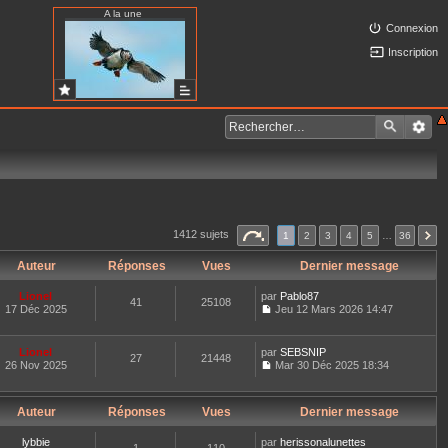
A la une
Connexion
Inscription
1412 sujets
1
2
3
4
5
…
36
Auteur
Réponses
Vues
Dernier message
Lionel
par
Pablo87
41
25108
17 Déc 2025
Jeu 12 Mars 2026 14:47
C
o
n
Lionel
par
SEBSNIP
27
21448
s
26 Nov 2025
Mar 30 Déc 2025 18:34
u
C
l
o
t
n
e
Auteur
Réponses
Vues
Dernier message
s
r
u
l
l
lybbie
par
herissonalunettes