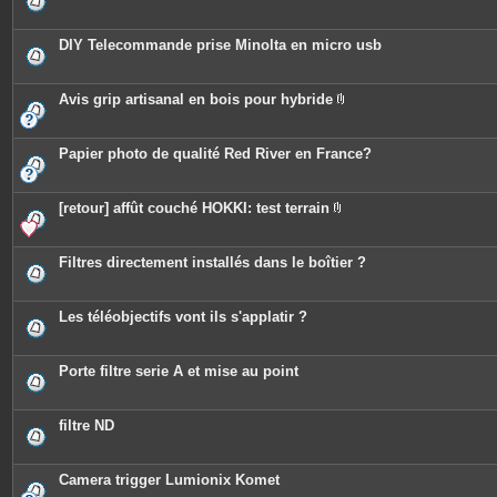
i
n
t
e
DIY Telecommande prise Minolta en micro usb
s
Avis grip artisanal en bois pour hybride
P
i
è
c
Papier photo de qualité Red River en France?
e
s
j
o
[retour] affût couché HOKKI: test terrain
i
P
n
i
t
è
e
c
Filtres directement installés dans le boîtier ?
s
e
s
j
o
Les téléobjectifs vont ils s'applatir ?
i
n
t
e
Porte filtre serie A et mise au point
s
filtre ND
Camera trigger Lumionix Komet