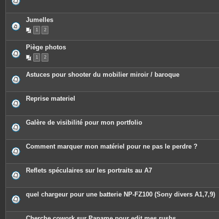
s
Jumelles
1
2
Piège photos
1
2
Astuces pour shooter du mobilier miroir / baroque
Reprise materiel
Galère de visibilité pour mon portfolio
Comment marquer mon matériel pour ne pas le perdre ?
Reflets spéculaires sur les portraits au A7
quel chargeur pour une batterie NP-FZ100 (Sony divers A1,7,9)
Cherche cowork sur Paname pour edit mes rushs