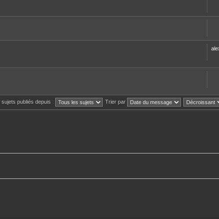
ale
s sujets publiés depuis :
Trier par