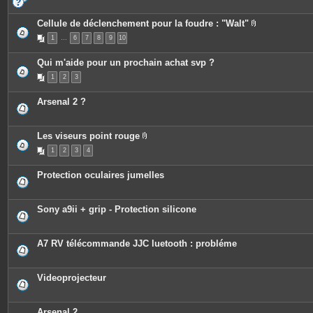
Cellule de déclenchement pour la foudre : "Walt"
P
1
…
6
7
8
9
10
i
è
c
Qui m'aide pour un prochain achat svp ?
e
s
1
2
3
j
o
i
Arsenal 2 ?
n
t
e
s
Les viseurs point rouge
P
1
2
3
4
i
è
c
Protection oculaires jumelles
e
s
j
o
Sony a9ii + grip - Protection silicone
i
n
t
e
A7 RV télécommande JJC luetooth : probléme
s
Videoprojecteur
Arsenal 2