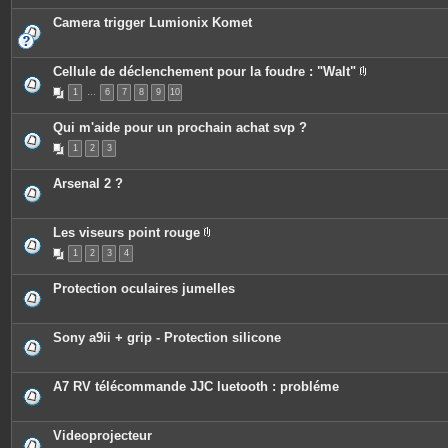
Camera trigger Lumionix Komet
Cellule de déclenchement pour la foudre : "Walt"
P
1
…
6
7
8
9
10
i
è
c
Qui m'aide pour un prochain achat svp ?
e
s
1
2
3
j
o
i
Arsenal 2 ?
n
t
e
s
Les viseurs point rouge
P
1
2
3
4
i
è
c
Protection oculaires jumelles
e
s
j
o
Sony a9ii + grip - Protection silicone
i
n
t
e
A7 RV télécommande JJC luetooth : probléme
s
Videoprojecteur