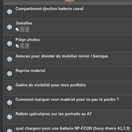
Sujets
e
s
Compartiment éjection batterie cassé
Jumelles
1
2
Piège photos
1
2
Astuces pour shooter du mobilier miroir / baroque
Reprise materiel
Galère de visibilité pour mon portfolio
Comment marquer mon matériel pour ne pas le perdre ?
Reflets spéculaires sur les portraits au A7
quel chargeur pour une batterie NP-FZ100 (Sony divers A1,7,9)