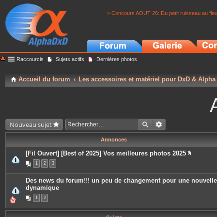
> Concours AOUT 26: Du petit ruisseau au fle
Raccourcis
Sujets actifs
Dernières photos
Accueil du forum
Les accessoires et matériel pour DxD & Alpha
Nouveau sujet
Annonces
[Fil Ouvert] [Best of 2025] Vos meilleures photos 2025
P
1
2
3
i
è
c
Des news du forum!!! un peu de changement pour une nouvelle
e
dynamique
s
j
1
2
o
i
n
t