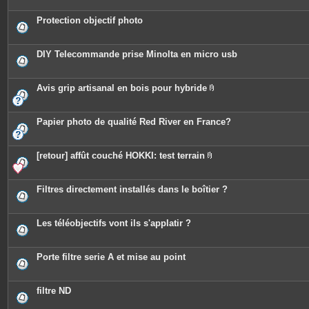
s
j
o
Protection objectif photo
i
n
t
e
DIY Telecommande prise Minolta en micro usb
s
Avis grip artisanal en bois pour hybride
P
i
è
c
Papier photo de qualité Red River en France?
e
s
j
o
[retour] affût couché HOKKI: test terrain
i
P
n
i
t
è
e
c
Filtres directement installés dans le boîtier ?
s
e
s
j
o
Les téléobjectifs vont ils s'applatir ?
i
n
t
e
Porte filtre serie A et mise au point
s
filtre ND