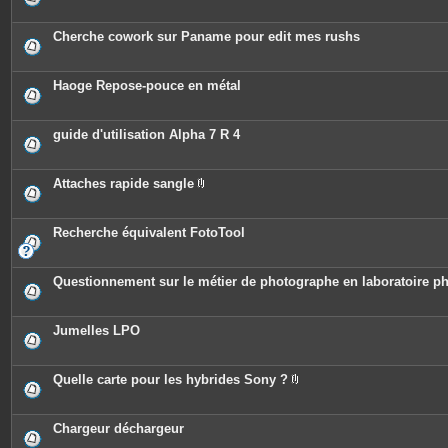
Cherche cowork sur Paname pour edit mes rushs
Haoge Repose-pouce en métal
guide d'utilisation Alpha 7 R 4
Attaches rapide sangle
P
i
è
c
Recherche équivalent FotoTool
e
s
j
o
Questionnement sur le métier de photographe en laboratoire ph
i
n
t
e
Jumelles LPO
s
Quelle carte pour les hybrides Sony ?
P
i
è
c
Chargeur déchargeur
e