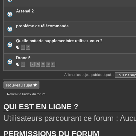
Arsenal 2
problème de télécommande
Quelle batterie supplementaire utilisez vous ?
1
2
Drone
P
1
…
7
8
9
10
11
i
è
c
Afficher les sujets publiés depuis :
e
s
j
Nouveau sujet
o
i
n
Revenir à l’index du forum
t
e
QUI EST EN LIGNE ?
s
Utilisateurs parcourant ce forum : Aucun 
PERMISSIONS DU FORUM