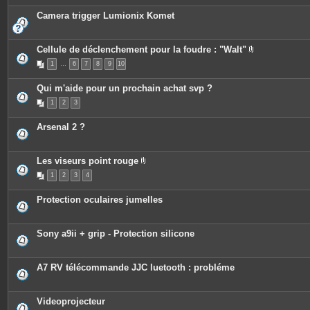
Camera trigger Lumionix Komet
Cellule de déclenchement pour la foudre : "Walt"
P
1
…
6
7
8
9
10
i
è
c
Qui m'aide pour un prochain achat svp ?
e
s
1
2
3
j
o
i
Arsenal 2 ?
n
t
e
s
Les viseurs point rouge
P
1
2
3
4
i
è
c
Protection oculaires jumelles
e
s
j
o
Sony a9ii + grip - Protection silicone
i
n
t
e
A7 RV télécommande JJC luetooth : probléme
s
Videoprojecteur