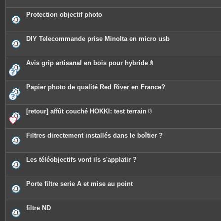
s
j
o
Protection objectif photo
i
n
t
e
DIY Telecommande prise Minolta en micro usb
s
Avis grip artisanal en bois pour hybride
P
i
è
c
Papier photo de qualité Red River en France?
e
s
j
o
[retour] affût couché HOKKI: test terrain
i
P
n
i
t
è
e
c
Filtres directement installés dans le boîtier ?
s
e
s
j
o
Les téléobjectifs vont ils s'applatir ?
i
n
t
e
Porte filtre serie A et mise au point
s
filtre ND