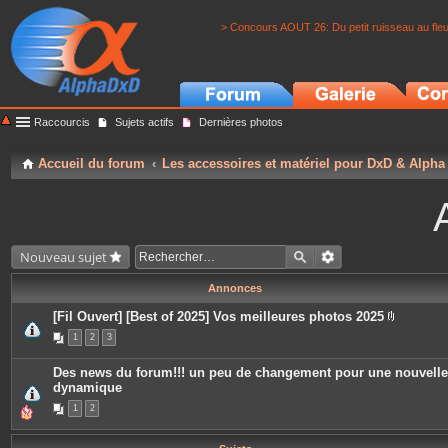
> Concours AOUT 26: Du petit ruisseau au fle
Raccourcis
Sujets actifs
Dernières photos
Accueil du forum
Les accessoires et matériel pour DxD & Alpha
Nouveau sujet
Annonces
[Fil Ouvert] [Best of 2025] Vos meilleures photos 2025
P
1
2
3
i
è
c
Des news du forum!!! un peu de changement pour une nouvelle
e
dynamique
s
j
1
2
o
i
n
t