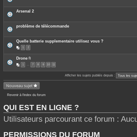
Arsenal 2
problème de télécommande
Quelle batterie supplementaire utilisez vous ?
1
2
Drone
P
1
…
7
8
9
10
11
i
è
c
Afficher les sujets publiés depuis :
e
s
j
Nouveau sujet
o
i
n
Revenir à l’index du forum
t
e
QUI EST EN LIGNE ?
s
Utilisateurs parcourant ce forum : Aucun 
PERMISSIONS DU FORUM