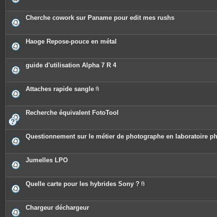
Cherche cowork sur Paname pour edit mes rushs
Haoge Repose-pouce en métal
guide d'utilisation Alpha 7 R 4
Attaches rapide sangle
P
i
è
c
Recherche équivalent FotoTool
e
s
j
o
Questionnement sur le métier de photographe en laboratoire ph
i
n
t
e
Jumelles LPO
s
Quelle carte pour les hybrides Sony ?
P
i
è
c
Chargeur déchargeur
e