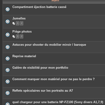
Sujets
e
s
Compartiment éjection batterie cassé
Jumelles
1
2
Piège photos
1
2
Astuces pour shooter du mobilier miroir / baroque
Reprise materiel
Galère de visibilité pour mon portfolio
Comment marquer mon matériel pour ne pas le perdre ?
Reflets spéculaires sur les portraits au A7
quel chargeur pour une batterie NP-FZ100 (Sony divers A1,7,9)