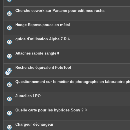
Cherche cowork sur Paname pour edit mes rushs
Haoge Repose-pouce en métal
guide d'utilisation Alpha 7 R 4
Attaches rapide sangle
P
i
è
c
Recherche équivalent FotoTool
e
s
j
o
Questionnement sur le métier de photographe en laboratoire ph
i
n
t
e
Jumelles LPO
s
Quelle carte pour les hybrides Sony ?
P
i
è
c
Chargeur déchargeur
e