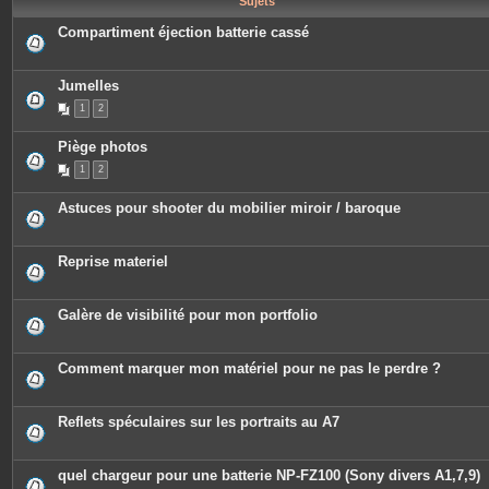
Sujets
e
s
Compartiment éjection batterie cassé
Jumelles
1
2
Piège photos
1
2
Astuces pour shooter du mobilier miroir / baroque
Reprise materiel
Galère de visibilité pour mon portfolio
Comment marquer mon matériel pour ne pas le perdre ?
Reflets spéculaires sur les portraits au A7
quel chargeur pour une batterie NP-FZ100 (Sony divers A1,7,9)