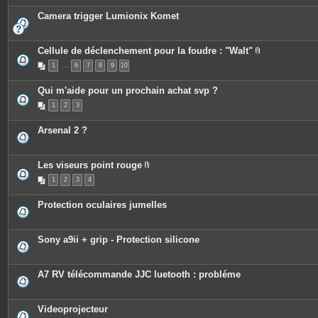
Camera trigger Lumionix Komet
Cellule de déclenchement pour la foudre : "Walt"
P
1
…
6
7
8
9
10
i
è
c
Qui m'aide pour un prochain achat svp ?
e
s
1
2
3
j
o
i
Arsenal 2 ?
n
t
e
s
Les viseurs point rouge
P
1
2
3
4
i
è
c
Protection oculaires jumelles
e
s
j
o
Sony a9ii + grip - Protection silicone
i
n
t
e
A7 RV télécommande JJC luetooth : probléme
s
Videoprojecteur