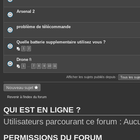
Arsenal 2
problème de télécommande
Quelle batterie supplementaire utilisez vous ?
1
2
Drone
P
1
…
7
8
9
10
11
i
è
c
Afficher les sujets publiés depuis :
e
s
j
Nouveau sujet
o
i
n
Revenir à l’index du forum
t
e
QUI EST EN LIGNE ?
s
Utilisateurs parcourant ce forum : Aucun 
PERMISSIONS DU FORUM