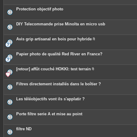
s
j
o
Protection objectif photo
i
n
t
e
DIY Telecommande prise Minolta en micro usb
s
Avis grip artisanal en bois pour hybride
P
i
è
c
Papier photo de qualité Red River en France?
e
s
j
o
[retour] affût couché HOKKI: test terrain
i
P
n
i
t
è
e
c
Filtres directement installés dans le boîtier ?
s
e
s
j
o
Les téléobjectifs vont ils s'applatir ?
i
n
t
e
Porte filtre serie A et mise au point
s
filtre ND