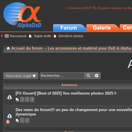
> Concours AOUT 26: Du petit ruisseau au fle
Raccourcis
Sujets actifs
Dernières photos
Accueil du forum
Les accessoires et matériel pour DxD & Alpha
Nouveau sujet
Annonces
[Fil Ouvert] [Best of 2025] Vos meilleures photos 2025
P
1
2
3
i
è
c
Des news du forum!!! un peu de changement pour une nouvelle
e
dynamique
s
j
1
2
o
i
n
t