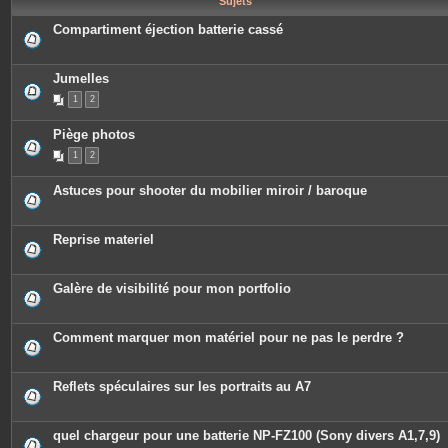
Sujets
e
s
Compartiment éjection batterie cassé
Jumelles
1
2
Piège photos
1
2
Astuces pour shooter du mobilier miroir / baroque
Reprise materiel
Galère de visibilité pour mon portfolio
Comment marquer mon matériel pour ne pas le perdre ?
Reflets spéculaires sur les portraits au A7
quel chargeur pour une batterie NP-FZ100 (Sony divers A1,7,9)