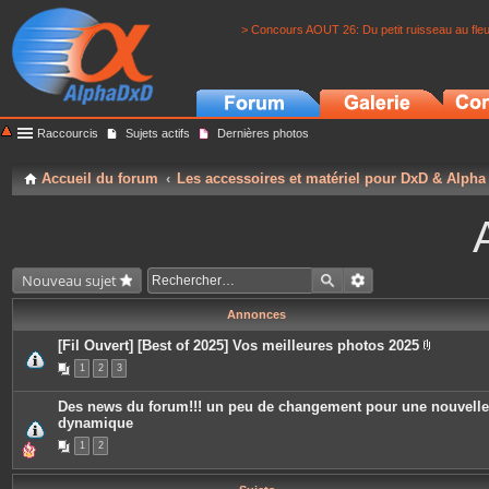
> Concours AOUT 26: Du petit ruisseau au fle
Raccourcis
Sujets actifs
Dernières photos
Accueil du forum
Les accessoires et matériel pour DxD & Alpha
Nouveau sujet
Annonces
[Fil Ouvert] [Best of 2025] Vos meilleures photos 2025
P
1
2
3
i
è
c
Des news du forum!!! un peu de changement pour une nouvelle
e
dynamique
s
j
1
2
o
i
n
t