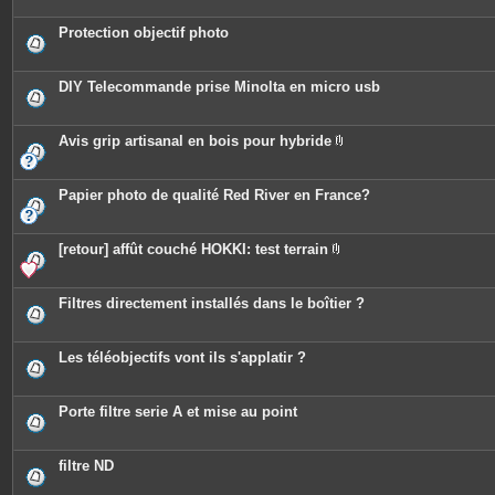
s
j
o
Protection objectif photo
i
n
t
e
DIY Telecommande prise Minolta en micro usb
s
Avis grip artisanal en bois pour hybride
P
i
è
c
Papier photo de qualité Red River en France?
e
s
j
o
[retour] affût couché HOKKI: test terrain
i
P
n
i
t
è
e
c
Filtres directement installés dans le boîtier ?
s
e
s
j
o
Les téléobjectifs vont ils s'applatir ?
i
n
t
e
Porte filtre serie A et mise au point
s
filtre ND