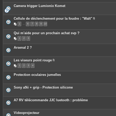
Camera trigger Lumionix Komet
Cellule de déclenchement pour la foudre : "Walt"
P
1
…
6
7
8
9
10
i
è
c
Qui m'aide pour un prochain achat svp ?
e
s
1
2
3
j
o
i
Arsenal 2 ?
n
t
e
s
Les viseurs point rouge
P
1
2
3
4
i
è
c
Protection oculaires jumelles
e
s
j
o
Sony a9ii + grip - Protection silicone
i
n
t
e
A7 RV télécommande JJC luetooth : probléme
s
Videoprojecteur