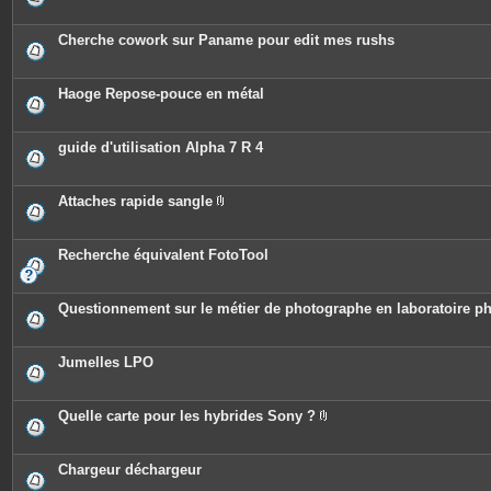
Cherche cowork sur Paname pour edit mes rushs
Haoge Repose-pouce en métal
guide d'utilisation Alpha 7 R 4
Attaches rapide sangle
P
i
è
c
Recherche équivalent FotoTool
e
s
j
o
Questionnement sur le métier de photographe en laboratoire ph
i
n
t
e
Jumelles LPO
s
Quelle carte pour les hybrides Sony ?
P
i
è
c
Chargeur déchargeur
e