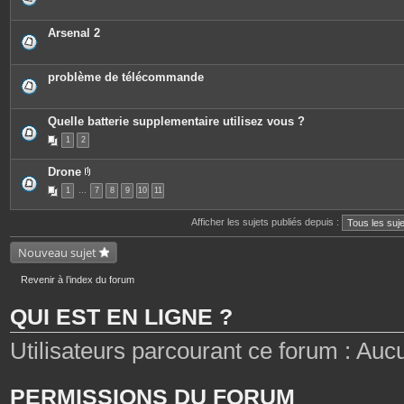
Arsenal 2
problème de télécommande
Quelle batterie supplementaire utilisez vous ?
1
2
Drone
P
1
…
7
8
9
10
11
i
è
c
Afficher les sujets publiés depuis :
e
s
j
Nouveau sujet
o
i
n
Revenir à l’index du forum
t
e
QUI EST EN LIGNE ?
s
Utilisateurs parcourant ce forum : Aucun 
PERMISSIONS DU FORUM