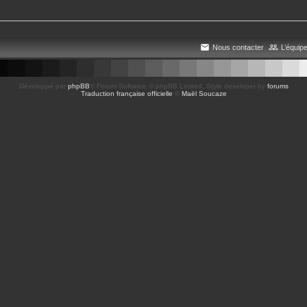
Nous contacter
L’équip
Développé par
phpBB
® Forum Software © phpBB Limited
, Style developer by
forums
Traduction française officielle
©
Maël Soucaze