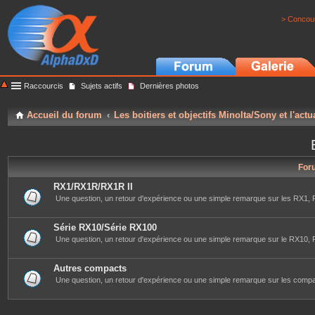
> Concour
Raccourcis
Sujets actifs
Dernières photos
Accueil du forum
Les boitiers et objectifs Minolta/Sony et l'actu
For
RX1/RX1R/RX1R II
Une question, un retour d'expérience ou une simple remarque sur les RX1, R
Série RX10/Série RX100
Une question, un retour d'expérience ou une simple remarque sur le RX10, RX
Autres compacts
Une question, un retour d'expérience ou une simple remarque sur les compac