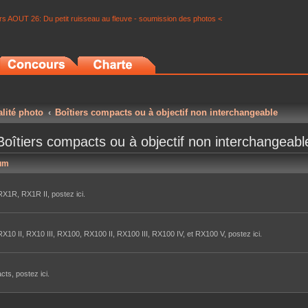
s AOUT 26: Du petit ruisseau au fleuve - soumission des photos <
alité photo
Boîtiers compacts ou à objectif non interchangeable
Boîtiers compacts ou à objectif non interchangeabl
um
X1R, RX1R II, postez ici.
10 II, RX10 III, RX100, RX100 II, RX100 III, RX100 IV, et RX100 V, postez ici.
ts, postez ici.