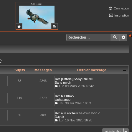
A la une
Connexion
Inscription
e
Sujets
Messages
Dernier message
Re: [Offciel]Sony RX1rIII
33
2246
Sans miroir
Lun 09 Mars 2026 18:42
C
o
Re: RX10m5
n
119
2779
alphatango
s
u
Jeu 30 Juil 2026 18:53
C
l
o
t
Re: a la recherche d'un bon c…
n
e
30
309
Dayak
s
r
u
Lun 10 Nov 2025 16:28
l
C
l
e
o
t
d
n
e
Atteindre
e