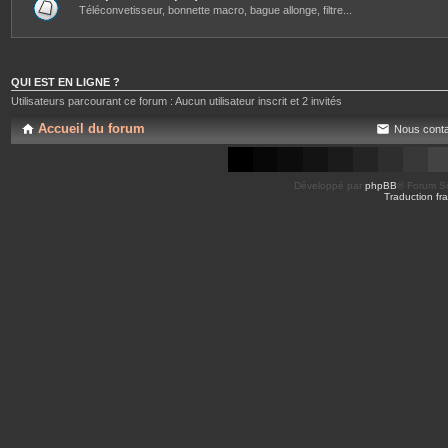
Téléconvetisseur, bonnette macro, bague allonge, filtre...
QUI EST EN LIGNE ?
Utilisateurs parcourant ce forum : Aucun utilisateur inscrit et 2 invités
Accueil du forum
Nous conta
Développé par
phpBB
® Forum So
Traduction fra