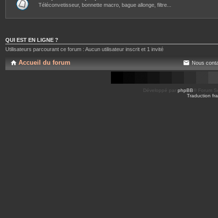
Téléconvetisseur, bonnette macro, bague allonge, filtre...
QUI EST EN LIGNE ?
Utilisateurs parcourant ce forum : Aucun utilisateur inscrit et 1 invité
Accueil du forum
Nous conta
Développé par
phpBB
® Forum So
Traduction fra