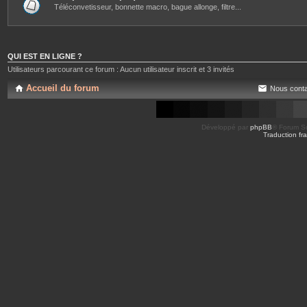
Téléconvetisseur, bonnette macro, bague allonge, filtre...
QUI EST EN LIGNE ?
Utilisateurs parcourant ce forum : Aucun utilisateur inscrit et 3 invités
Accueil du forum
Nous conta
Développé par
phpBB
® Forum So
Traduction fra