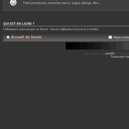
Téléconvetisseur, bonnette macro, bague allonge, filtre...
QUI EST EN LIGNE ?
Utilisateurs parcourant ce forum : Aucun utilisateur inscrit et 2 invités
Accueil du forum
Nous conta
Développé par
phpBB
® Forum So
Traduction fra