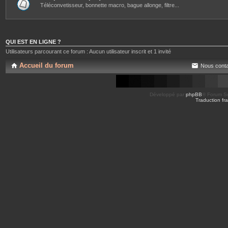
Téléconvetisseur, bonnette macro, bague allonge, filtre...
QUI EST EN LIGNE ?
Utilisateurs parcourant ce forum : Aucun utilisateur inscrit et 1 invité
Accueil du forum
Nous conta
Développé par
phpBB
® Forum So
Traduction fra