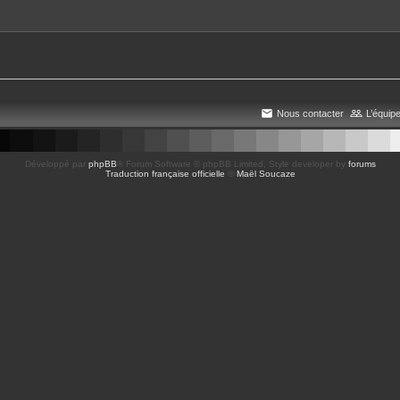
Nous contacter
L’équip
Développé par
phpBB
® Forum Software © phpBB Limited
, Style developer by
forums
Traduction française officielle
©
Maël Soucaze