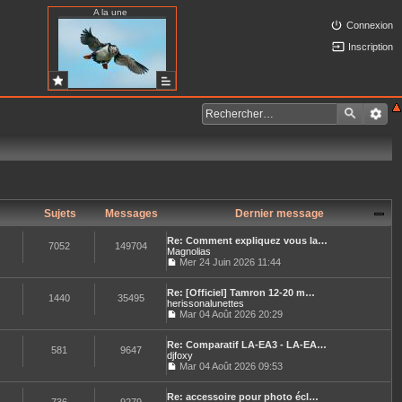
A la une
Connexion
Inscription
Sujets
Messages
Dernier message
Re: Comment expliquez vous la…
7052
149704
Magnolias
Mer 24 Juin 2026 11:44
C
o
Re: [Officiel] Tamron 12-20 m…
n
1440
35495
herissonalunettes
s
u
Mar 04 Août 2026 20:29
C
l
o
t
Re: Comparatif LA-EA3 - LA-EA…
n
e
581
9647
djfoxy
s
r
u
Mar 04 Août 2026 09:53
l
C
l
e
o
t
d
Re: accessoire pour photo écl…
n
e
e