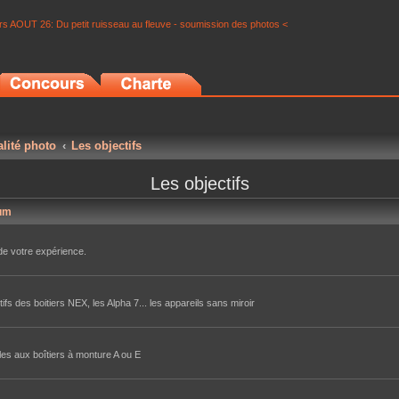
s AOUT 26: Du petit ruisseau au fleuve - soumission des photos <
alité photo
Les objectifs
Les objectifs
um
de votre expérience.
ifs des boitiers NEX, les Alpha 7... les appareils sans miroir
les aux boîtiers à monture A ou E