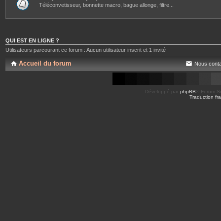
Téléconvetisseur, bonnette macro, bague allonge, filtre...
QUI EST EN LIGNE ?
Utilisateurs parcourant ce forum : Aucun utilisateur inscrit et 1 invité
Accueil du forum
Nous conta
Développé par
phpBB
® Forum So
Traduction fra