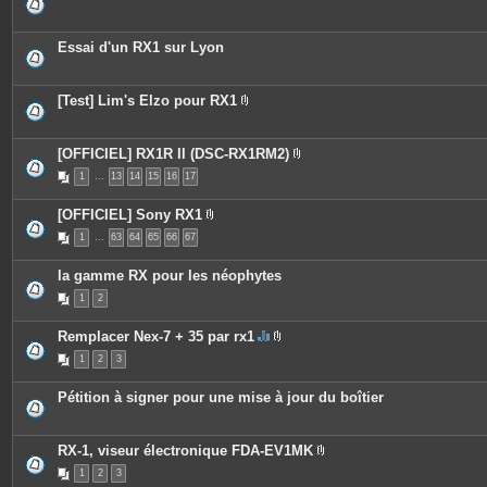
Essai d'un RX1 sur Lyon
[Test] Lim's Elzo pour RX1
P
i
è
c
[OFFICIEL] RX1R II (DSC-RX1RM2)
e
P
1
…
13
14
15
16
17
s
i
j
è
o
c
[OFFICIEL] Sony RX1
i
e
P
n
s
1
…
63
64
65
66
67
i
t
j
è
e
o
c
s
i
la gamme RX pour les néophytes
e
n
s
t
1
2
j
e
o
s
i
Remplacer Nex-7 + 35 par rx1
n
C
P
t
1
2
3
e
i
e
s
è
s
u
c
Pétition à signer pour une mise à jour du boîtier
j
e
e
s
t
j
c
o
RX-1, viseur électronique FDA-EV1MK
o
i
P
n
n
1
2
3
i
t
t