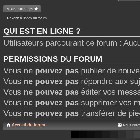
n
t
Nouveau sujet
i
e
n
Revenir à l’index du forum
t
u
QUI EST EN LIGNE ?
n
s
o
Utilisateurs parcourant ce forum : Aucun 
n
d
a
g
e
PERMISSIONS DU FORUM
.
Vous
ne pouvez pas
publier de nouve
Vous
ne pouvez pas
répondre aux suj
Vous
ne pouvez pas
éditer vos mess
Vous
ne pouvez pas
supprimer vos m
Vous
ne pouvez pas
transférer de piè
Accueil du forum
Nous conta