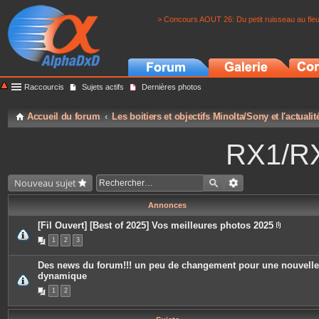
> Concours AOUT 26: Du petit ruisseau au fle
Raccourcis
Sujets actifs
Dernières photos
Accueil du forum
Les boitiers et objectifs Minolta/Sony et l'actuali
RX1/RX
Nouveau sujet
Annonces
[Fil Ouvert] [Best of 2025] Vos meilleures photos 2025
P
1
2
3
i
è
c
Des news du forum!!! un peu de changement pour une nouvelle
e
dynamique
s
j
1
2
o
i
n
t