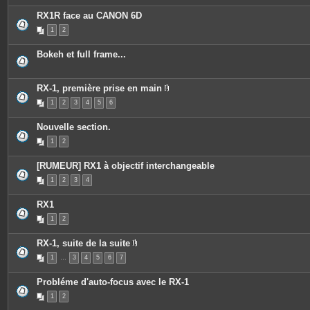
è
i
e
c
e
s
RX1R face au CANON 6D
e
n
s
t
1
2
j
u
o
n
i
s
Bokeh et full frame...
n
o
t
n
e
d
s
a
RX-1, première prise en main
g
P
e
1
2
3
4
5
6
i
.
è
c
Nouvelle section.
e
s
1
2
j
o
i
[RUMEUR] RX1 à objectif interchangeable
n
t
1
2
3
4
e
s
RX1
1
2
RX-1, suite de la suite
P
1
…
3
4
5
6
7
i
è
c
Probléme d'auto-focus avec le RX-1
e
s
1
2
j
o