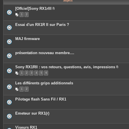
Sujets
e
s
[Offciel]Sony RX1rIII
P
1
2
i
è
c
Essai d'un RX1R II sur Paris ?
e
s
j
o
MAJ firmware
i
n
t
e
présentation nouveau membre....
s
Sony RX1RII : vos retours, questions, avis, impressions
P
1
2
3
4
5
6
i
è
c
Les différents grips additionnels
e
s
1
2
j
o
i
Pilotage flash Sans Fil / RX1
n
t
e
s
Emeteur sur RX1(r)
Viseurs RX1