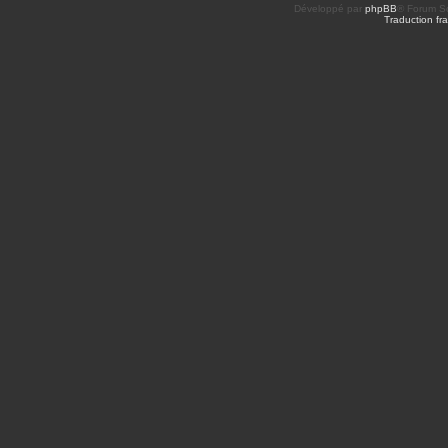
Développé par
phpBB
® Forum So
Traduction fra