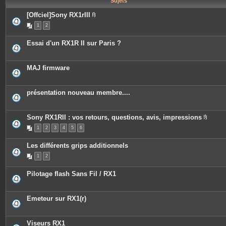
Sujets
e
s
[Offciel]Sony RX1rIII
P
1
2
i
è
c
Essai d'un RX1R II sur Paris ?
e
s
j
o
MAJ firmware
i
n
t
e
présentation nouveau membre....
s
Sony RX1RII : vos retours, questions, avis, impressions
P
1
2
3
4
5
6
i
è
c
Les différents grips additionnels
e
s
1
2
j
o
i
Pilotage flash Sans Fil / RX1
n
t
e
s
Emeteur sur RX1(r)
Viseurs RX1