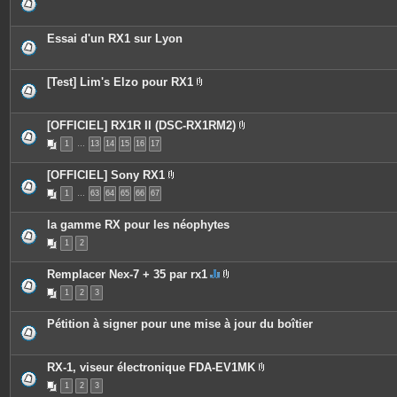
Essai d'un RX1 sur Lyon
[Test] Lim's Elzo pour RX1
P
i
è
c
[OFFICIEL] RX1R II (DSC-RX1RM2)
e
P
1
…
13
14
15
16
17
s
i
j
è
o
c
[OFFICIEL] Sony RX1
i
e
P
n
s
1
…
63
64
65
66
67
i
t
j
è
e
o
c
s
i
la gamme RX pour les néophytes
e
n
s
t
1
2
j
e
o
s
i
Remplacer Nex-7 + 35 par rx1
n
C
P
t
1
2
3
e
i
e
s
è
s
u
c
Pétition à signer pour une mise à jour du boîtier
j
e
e
s
t
j
c
o
RX-1, viseur électronique FDA-EV1MK
o
i
P
n
n
1
2
3
i
t
t