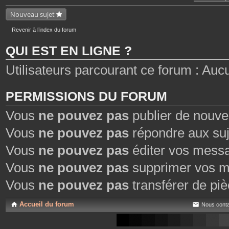
n
t
Nouveau sujet
i
e
n
Revenir à l’index du forum
t
u
QUI EST EN LIGNE ?
n
s
o
Utilisateurs parcourant ce forum : Aucun 
n
d
a
g
e
PERMISSIONS DU FORUM
.
Vous
ne pouvez pas
publier de nouve
Vous
ne pouvez pas
répondre aux suj
Vous
ne pouvez pas
éditer vos mess
Vous
ne pouvez pas
supprimer vos m
Vous
ne pouvez pas
transférer de piè
Accueil du forum
Nous conta