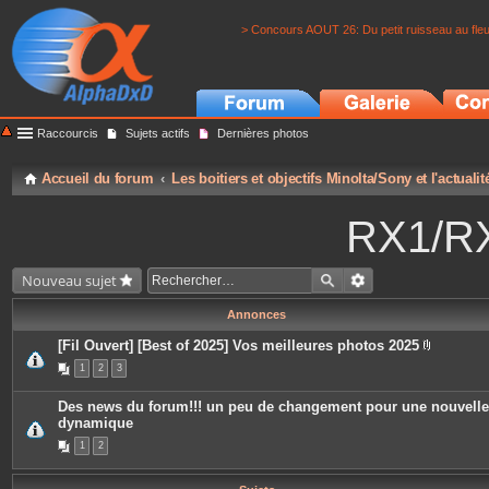
> Concours AOUT 26: Du petit ruisseau au fle
Raccourcis
Sujets actifs
Dernières photos
Accueil du forum
Les boitiers et objectifs Minolta/Sony et l'actuali
RX1/RX
Nouveau sujet
Annonces
[Fil Ouvert] [Best of 2025] Vos meilleures photos 2025
P
1
2
3
i
è
c
Des news du forum!!! un peu de changement pour une nouvelle
e
dynamique
s
j
1
2
o
i
n
t