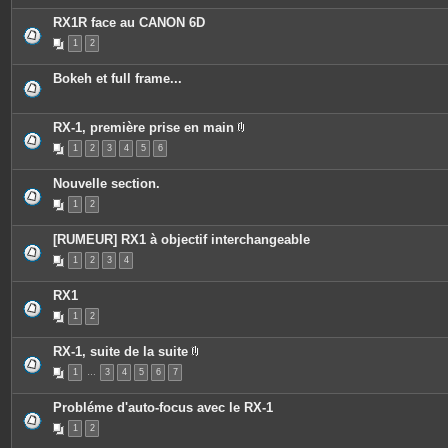
è
i
e
c
e
s
RX1R face au CANON 6D
e
n
s
t
1
2
j
u
o
n
i
s
Bokeh et full frame...
n
o
t
n
e
d
s
a
RX-1, première prise en main
g
P
e
1
2
3
4
5
6
i
.
è
c
Nouvelle section.
e
s
1
2
j
o
i
[RUMEUR] RX1 à objectif interchangeable
n
t
1
2
3
4
e
s
RX1
1
2
RX-1, suite de la suite
P
1
…
3
4
5
6
7
i
è
c
Probléme d'auto-focus avec le RX-1
e
s
1
2
j
o