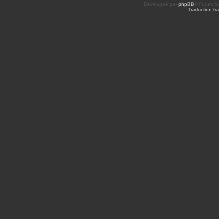
Développé par
phpBB
® Forum So
Traduction fra