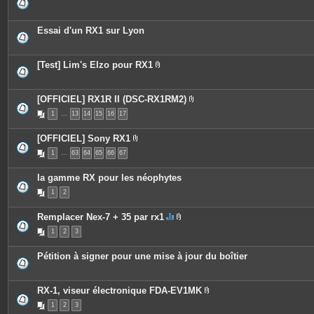
Essai d'un RX1 sur Lyon
[Test] Lim's Elzo pour RX1
P
i
è
c
[OFFICIEL] RX1R II (DSC-RX1RM2)
e
P
1
…
13
14
15
16
17
s
i
j
è
o
c
[OFFICIEL] Sony RX1
i
e
P
n
s
1
…
63
64
65
66
67
i
t
j
è
e
o
c
s
i
la gamme RX pour les néophytes
e
n
s
t
1
2
j
e
o
s
i
Remplacer Nex-7 + 35 par rx1
n
C
P
t
1
2
3
e
i
e
s
è
s
u
c
Pétition à signer pour une mise à jour du boîtier
j
e
e
s
t
j
c
o
RX-1, viseur électronique FDA-EV1MK
o
i
P
n
n
1
2
3
i
t
t