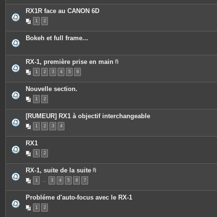
è
i
e
c
e
s
RX1R face au CANON 6D
e
n
s
t
1
2
j
u
o
n
i
s
Bokeh et full frame...
n
o
t
n
e
d
s
a
RX-1, première prise en main
g
P
e
1
2
3
4
5
6
i
.
è
c
Nouvelle section.
e
s
1
2
j
o
i
[RUMEUR] RX1 à objectif interchangeable
n
t
1
2
3
4
e
s
RX1
1
2
RX-1, suite de la suite
P
1
…
3
4
5
6
7
i
è
c
Probléme d'auto-focus avec le RX-1
e
s
1
2
j
o