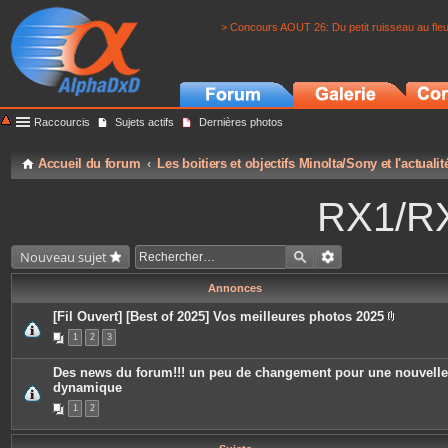
> Concours AOUT 26: Du petit ruisseau au fle
Raccourcis
Sujets actifs
Dernières photos
Accueil du forum
Les boitiers et objectifs Minolta/Sony et l'actuali
RX1/RX
Nouveau sujet
Annonces
[Fil Ouvert] [Best of 2025] Vos meilleures photos 2025
P
1
2
3
i
è
c
Des news du forum!!! un peu de changement pour une nouvelle
e
dynamique
s
j
1
2
o
i
n
t