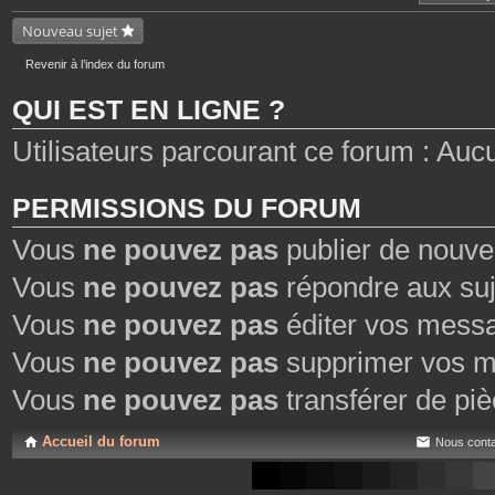
n
t
Nouveau sujet
i
e
n
Revenir à l’index du forum
t
u
QUI EST EN LIGNE ?
n
s
o
Utilisateurs parcourant ce forum : Aucun 
n
d
a
g
e
PERMISSIONS DU FORUM
.
Vous
ne pouvez pas
publier de nouve
Vous
ne pouvez pas
répondre aux suj
Vous
ne pouvez pas
éditer vos mess
Vous
ne pouvez pas
supprimer vos m
Vous
ne pouvez pas
transférer de piè
Accueil du forum
Nous conta