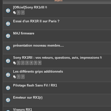
Sujets
e
s
[Offciel]Sony RX1rIII
P
1
2
i
è
c
Essai d'un RX1R II sur Paris ?
e
s
j
o
MAJ firmware
i
n
t
e
présentation nouveau membre....
s
Sony RX1RII : vos retours, questions, avis, impressions
P
1
2
3
4
5
6
i
è
c
Les différents grips additionnels
e
s
1
2
j
o
i
Pilotage flash Sans Fil / RX1
n
t
e
s
Emeteur sur RX1(r)
Viseurs RX1