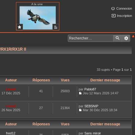
A la une
Connexion
Inscription
/RX1R/RX1R II
33 sujets • Page
1
sur
1
Auteur
Réponses
Vues
Dernier message
Lionel
par
Pablo87
41
25003
17 Déc 2025
Jeu 12 Mars 2026 14:47
C
o
n
Lionel
par
SEBSNIP
27
21364
s
26 Nov 2025
Mar 30 Déc 2025 18:34
u
C
l
o
t
n
e
Auteur
Réponses
Vues
Dernier message
s
r
u
l
l
fred12
par
Sans miroir