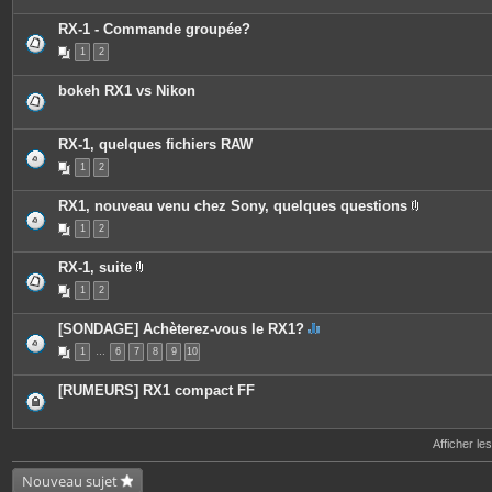
i
e
è
s
c
RX-1 - Commande groupée?
e
1
2
s
j
o
bokeh RX1 vs Nikon
i
n
t
e
RX-1, quelques fichiers RAW
s
1
2
RX1, nouveau venu chez Sony, quelques questions
P
1
2
i
è
c
RX-1, suite
e
P
s
1
2
i
j
è
o
c
i
[SONDAGE] Achèterez-vous le RX1?
e
n
C
s
t
1
…
6
7
8
9
10
e
j
e
s
o
s
u
i
[RUMEURS] RX1 compact FF
j
n
e
t
t
e
c
s
Afficher le
o
n
t
Nouveau sujet
i