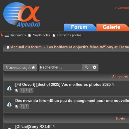
> Concour
Raccourcis
Sujets actifs
Dernières photos
Accueil du forum
Les boitiers et objectifs Minolta/Sony et l'actu
Nouveau sujet
Annonces
[Fil Ouvert] [Best of 2025] Vos meilleures photos 2025
P
1
2
3
i
è
c
Des news du forum!!! un peu de changement pour une nouvell
e
s
1
2
j
o
i
Sujets
n
t
e
[Offciel]Sony RX1rIII