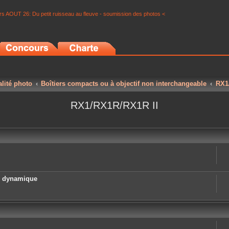
s AOUT 26: Du petit ruisseau au fleuve - soumission des photos <
alité photo
Boîtiers compacts ou à objectif non interchangeable
RX1
RX1/RX1R/RX1R II
e dynamique