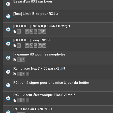
Essai d'un RX1 sur Lyon
[Test] Lim's Elzo pour RX1
P
i
è
c
[OFFICIEL] RX1R II (DSC-RX1RM2)
e
P
1
…
13
14
15
16
17
s
i
j
è
o
c
[OFFICIEL] Sony RX1
i
e
P
n
s
1
…
63
64
65
66
67
i
t
j
è
e
o
c
s
i
la gamme RX pour les néophytes
e
n
s
t
1
2
j
e
o
s
i
Remplacer Nex-7 + 35 par rx1
n
C
P
t
1
2
3
e
i
e
s
è
s
u
c
Pétition à signer pour une mise à jour du boîtier
j
e
e
s
t
j
c
o
RX-1, viseur électronique FDA-EV1MK
o
i
P
n
n
1
2
3
i
t
t
è
i
e
c
e
s
RX1R face au CANON 6D
e
n
s