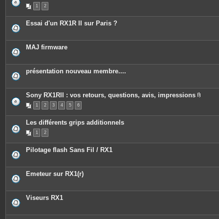
s
P
1
2
i
è
c
Essai d'un RX1R II sur Paris ?
e
s
j
o
MAJ firmware
i
n
t
e
présentation nouveau membre....
s
Sony RX1RII : vos retours, questions, avis, impressions
P
1
2
3
4
5
6
i
è
c
Les différents grips additionnels
e
s
1
2
j
o
i
Pilotage flash Sans Fil / RX1
n
t
e
s
Emeteur sur RX1(r)
Viseurs RX1