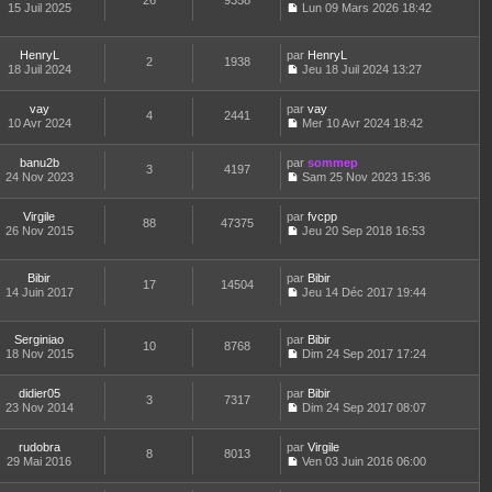
26
9358
e
t
15 Juil 2025
Lun 09 Mars 2026 18:42
d
C
e
e
o
r
r
n
l
HenryL
par
HenryL
n
2
1938
s
e
18 Juil 2024
Jeu 18 Juil 2024 13:27
i
u
d
C
e
l
e
o
r
t
r
vay
par
n
vay
4
2441
m
e
n
10 Avr 2024
s
Mer 10 Avr 2024 18:42
e
r
i
C
u
s
l
e
o
l
s
e
banu2b
par
r
n
sommep
t
3
4197
a
d
24 Nov 2023
m
s
Sam 25 Nov 2023 15:36
e
g
C
e
e
u
r
e
o
r
s
l
l
Virgile
par
n
fvcpp
n
s
t
88
47375
e
26 Nov 2015
s
Jeu 20 Sep 2018 16:53
i
a
e
d
C
u
e
g
r
e
o
l
r
e
l
r
n
t
m
e
Bibir
par
Bibir
n
17
14504
s
e
e
d
14 Juin 2017
Jeu 14 Déc 2017 19:44
i
u
r
C
s
e
e
l
l
o
s
r
r
t
e
n
a
n
m
Serginiao
par
Bibir
e
d
10
8768
s
g
i
e
18 Nov 2015
Dim 24 Sep 2017 17:24
r
e
u
e
e
C
s
l
r
l
r
o
s
e
n
t
m
didier05
par
n
Bibir
a
d
3
7317
i
e
e
23 Nov 2014
s
Dim 24 Sep 2017 08:07
g
e
e
r
C
s
u
e
r
r
l
o
s
l
n
m
e
rudobra
par
n
Virgile
a
t
8
8013
i
e
d
29 Mai 2016
s
Ven 03 Juin 2016 06:00
g
e
e
C
s
e
u
e
r
r
o
s
r
l