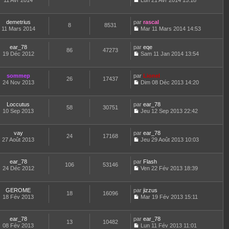
11 Avr 2014
Lun 21 Avr 2014 15:18
e
e
u
r
s
C
r
r
l
l
a
o
m
n
t
e
g
n
e
demetrius
par
rascal
i
e
d
8
8531
e
s
s
11 Mars 2014
Mar 11 Mars 2014 14:53
e
r
e
u
s
C
r
l
r
l
a
o
m
e
n
t
ear_78
par
g
n
eqe
e
d
86
47273
i
e
19 Déc 2012
e
s
Sam 11 Jan 2014 13:54
s
e
e
r
C
u
s
r
r
l
o
l
a
n
m
e
n
t
sommep
par
g
Lionel
i
e
d
26
17437
s
e
24 Nov 2013
e
Dim 08 Déc 2013 14:20
e
s
e
u
r
C
r
s
r
l
l
o
m
a
n
t
e
n
e
Loccutus
par
g
ear_78
i
e
d
58
30751
s
s
10 Sep 2013
e
Jeu 12 Sep 2013 22:42
e
r
e
u
s
C
r
l
r
l
a
o
m
e
n
t
g
n
e
d
vay
par
ear_78
i
e
24
17168
e
s
s
e
27 Août 2013
Jeu 29 Août 2013 10:03
e
r
u
s
C
r
r
l
l
a
o
n
m
e
t
g
n
i
e
d
ear_78
par
Flash
e
106
53146
e
s
e
s
e
24 Déc 2012
Ven 22 Fév 2013 18:39
r
u
r
s
C
r
l
l
m
a
o
n
e
t
e
g
n
i
d
GEROME
par
jizzus
e
s
18
16096
e
s
e
e
18 Fév 2013
Mar 19 Fév 2013 15:11
r
s
u
r
C
r
l
a
l
m
o
n
e
g
t
e
n
i
d
e
ear_78
par
ear_78
e
s
13
10482
s
e
e
08 Fév 2013
Lun 11 Fév 2013 11:01
r
s
u