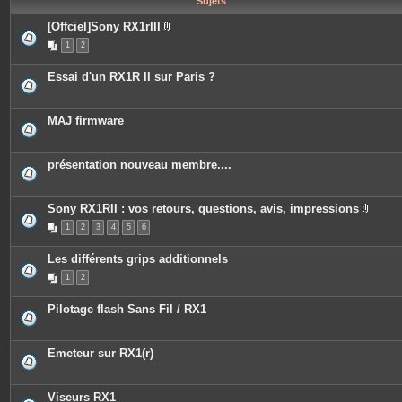
Sujets
e
s
[Offciel]Sony RX1rIII
P
1
2
i
è
c
Essai d'un RX1R II sur Paris ?
e
s
j
o
MAJ firmware
i
n
t
e
présentation nouveau membre....
s
Sony RX1RII : vos retours, questions, avis, impressions
P
1
2
3
4
5
6
i
è
c
Les différents grips additionnels
e
s
1
2
j
o
i
Pilotage flash Sans Fil / RX1
n
t
e
s
Emeteur sur RX1(r)
Viseurs RX1