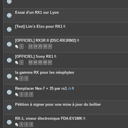
Essai d'un RX1 sur Lyon
[Test] Lim's Elzo pour RX1
P
i
è
c
[OFFICIEL] RX1R II (DSC-RX1RM2)
e
P
1
…
13
14
15
16
17
s
i
j
è
o
c
[OFFICIEL] Sony RX1
i
e
P
n
s
1
…
63
64
65
66
67
i
t
j
è
e
o
c
s
i
la gamme RX pour les néophytes
e
n
s
t
1
2
j
e
o
s
i
Remplacer Nex-7 + 35 par rx1
n
C
P
t
1
2
3
e
i
e
s
è
s
u
c
Pétition à signer pour une mise à jour du boîtier
j
e
e
s
t
j
c
o
RX-1, viseur électronique FDA-EV1MK
o
i
P
n
n
1
2
3
i
t
t