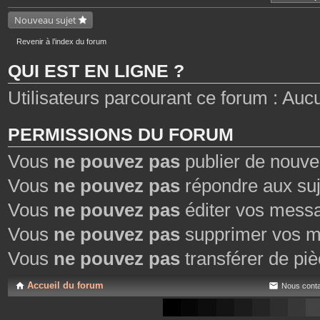
n
t
Nouveau sujet
i
e
n
Revenir à l’index du forum
t
u
QUI EST EN LIGNE ?
n
s
o
Utilisateurs parcourant ce forum : Aucun 
n
d
a
g
e
PERMISSIONS DU FORUM
.
Vous
ne pouvez pas
publier de nouve
Vous
ne pouvez pas
répondre aux suj
Vous
ne pouvez pas
éditer vos mess
Vous
ne pouvez pas
supprimer vos m
Vous
ne pouvez pas
transférer de piè
Accueil du forum
Nous conta