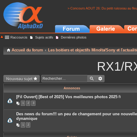
> Concours AOUT 26: Du petit ruisseau au fle
Raccourcis
Sujets actifs
Dernières photos
Accueil du forum
Les boitiers et objectifs Minolta/Sony et l'actuali
RX1/RX
Nouveau sujet
Annonces
[Fil Ouvert] [Best of 2025] Vos meilleures photos 2025
P
1
2
3
i
è
c
Des news du forum!!! un peu de changement pour une nouvelle
e
dynamique
s
j
1
2
o
i
n
t