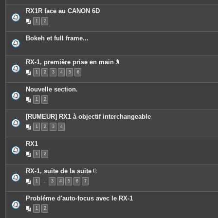
è
i
e
c
e
s
RX1R face au CANON 6D
e
n
s
t
1
2
j
u
o
n
i
s
Bokeh et full frame...
n
o
t
n
e
d
s
a
RX-1, première prise en main
g
P
e
1
2
3
4
5
6
i
.
è
c
Nouvelle section.
e
s
1
2
j
o
i
[RUMEUR] RX1 à objectif interchangeable
n
t
1
2
3
4
e
s
RX1
1
2
RX-1, suite de la suite
P
1
…
3
4
5
6
7
i
è
c
Probléme d'auto-focus avec le RX-1
e
s
1
2
j
o