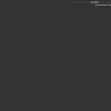
Développé par
phpBB
® Forum So
Traduction fra