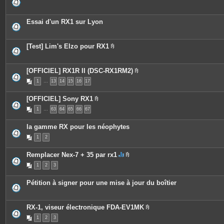
Essai d'un RX1 sur Lyon
[Test] Lim's Elzo pour RX1
P
i
è
c
[OFFICIEL] RX1R II (DSC-RX1RM2)
e
P
1
…
13
14
15
16
17
s
i
j
è
o
c
[OFFICIEL] Sony RX1
i
e
P
n
s
1
…
63
64
65
66
67
i
t
j
è
e
o
c
s
i
la gamme RX pour les néophytes
e
n
s
t
1
2
j
e
o
s
i
Remplacer Nex-7 + 35 par rx1
n
C
P
t
1
2
3
e
i
e
s
è
s
u
c
Pétition à signer pour une mise à jour du boîtier
j
e
e
s
t
j
c
o
RX-1, viseur électronique FDA-EV1MK
o
i
P
n
n
1
2
3
i
t
t