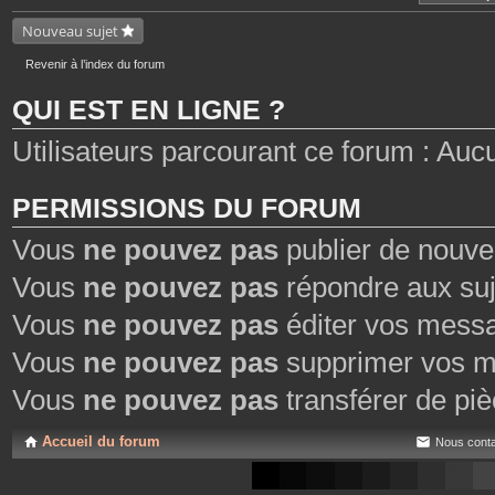
n
t
Nouveau sujet
i
e
n
Revenir à l’index du forum
t
u
QUI EST EN LIGNE ?
n
s
o
Utilisateurs parcourant ce forum : Aucun 
n
d
a
g
e
PERMISSIONS DU FORUM
.
Vous
ne pouvez pas
publier de nouve
Vous
ne pouvez pas
répondre aux suj
Vous
ne pouvez pas
éditer vos mess
Vous
ne pouvez pas
supprimer vos m
Vous
ne pouvez pas
transférer de piè
Accueil du forum
Nous conta