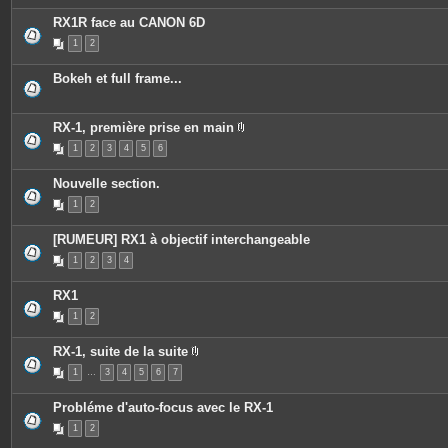
è
i
e
c
e
s
RX1R face au CANON 6D
e
n
s
t
1
2
j
u
o
n
i
s
Bokeh et full frame...
n
o
t
n
e
d
s
a
RX-1, première prise en main
g
P
e
1
2
3
4
5
6
i
.
è
c
Nouvelle section.
e
s
1
2
j
o
i
[RUMEUR] RX1 à objectif interchangeable
n
t
1
2
3
4
e
s
RX1
1
2
RX-1, suite de la suite
P
1
…
3
4
5
6
7
i
è
c
Probléme d'auto-focus avec le RX-1
e
s
1
2
j
o