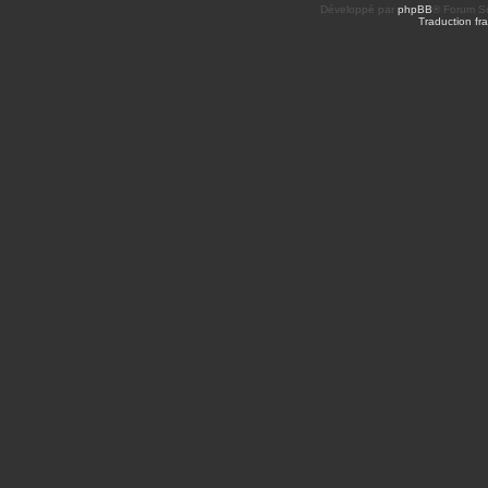
Développé par
phpBB
® Forum So
Traduction fra