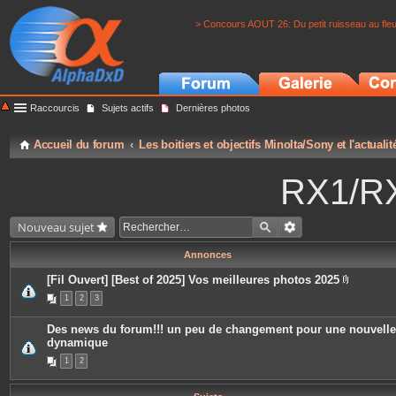
> Concours AOUT 26: Du petit ruisseau au fle
Raccourcis
Sujets actifs
Dernières photos
Accueil du forum
Les boitiers et objectifs Minolta/Sony et l'actuali
RX1/RX
Nouveau sujet
Annonces
[Fil Ouvert] [Best of 2025] Vos meilleures photos 2025
P
1
2
3
i
è
c
Des news du forum!!! un peu de changement pour une nouvelle
e
dynamique
s
j
1
2
o
i
n
t