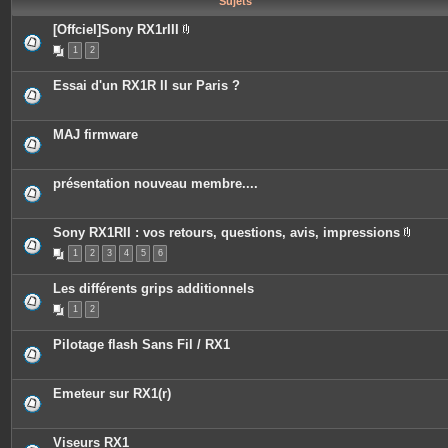
Sujets
e
s
[Offciel]Sony RX1rIII
P
1
2
i
è
c
Essai d'un RX1R II sur Paris ?
e
s
j
o
MAJ firmware
i
n
t
e
présentation nouveau membre....
s
Sony RX1RII : vos retours, questions, avis, impressions
P
1
2
3
4
5
6
i
è
c
Les différents grips additionnels
e
s
1
2
j
o
i
Pilotage flash Sans Fil / RX1
n
t
e
s
Emeteur sur RX1(r)
Viseurs RX1