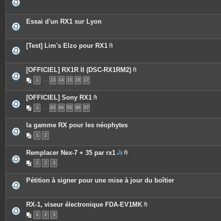
Essai d'un RX1 sur Lyon
[Test] Lim's Elzo pour RX1
P
i
è
c
[OFFICIEL] RX1R II (DSC-RX1RM2)
e
P
1
…
13
14
15
16
17
s
i
j
è
o
c
[OFFICIEL] Sony RX1
i
e
P
n
s
1
…
63
64
65
66
67
i
t
j
è
e
o
c
s
i
la gamme RX pour les néophytes
e
n
s
t
1
2
j
e
o
s
i
Remplacer Nex-7 + 35 par rx1
n
C
P
t
1
2
3
e
i
e
s
è
s
u
c
Pétition à signer pour une mise à jour du boîtier
j
e
e
s
t
j
c
o
RX-1, viseur électronique FDA-EV1MK
o
i
P
n
n
1
2
3
i
t
t