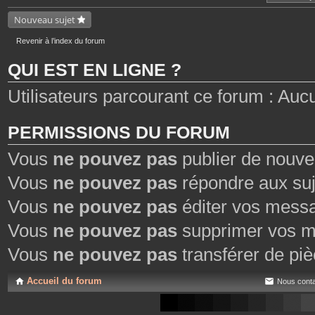
n
t
Nouveau sujet
i
e
n
Revenir à l’index du forum
t
u
QUI EST EN LIGNE ?
n
s
o
Utilisateurs parcourant ce forum : Aucun 
n
d
a
g
e
PERMISSIONS DU FORUM
.
Vous
ne pouvez pas
publier de nouve
Vous
ne pouvez pas
répondre aux suj
Vous
ne pouvez pas
éditer vos mess
Vous
ne pouvez pas
supprimer vos m
Vous
ne pouvez pas
transférer de piè
Accueil du forum
Nous conta