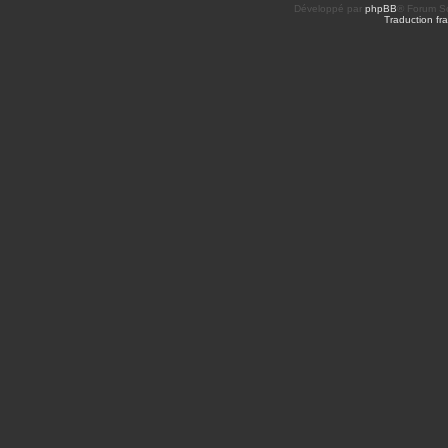
Développé par
phpBB
® Forum So
Traduction fra