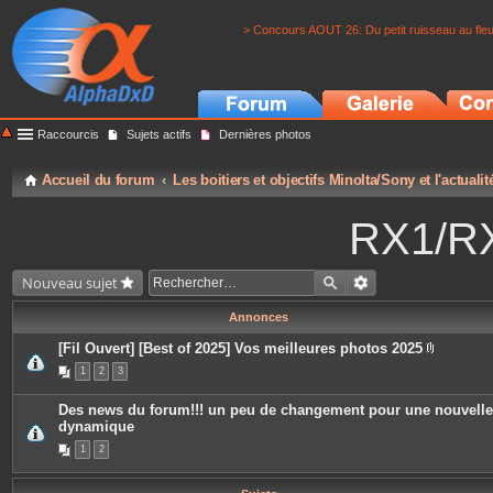
> Concours AOUT 26: Du petit ruisseau au fle
Raccourcis
Sujets actifs
Dernières photos
Accueil du forum
Les boitiers et objectifs Minolta/Sony et l'actuali
RX1/RX
Nouveau sujet
Annonces
[Fil Ouvert] [Best of 2025] Vos meilleures photos 2025
P
1
2
3
i
è
c
Des news du forum!!! un peu de changement pour une nouvelle
e
dynamique
s
j
1
2
o
i
n
t