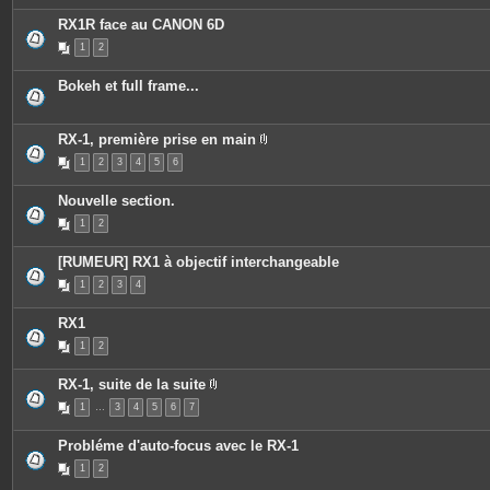
è
i
e
c
e
s
RX1R face au CANON 6D
e
n
s
t
1
2
j
u
o
n
i
s
Bokeh et full frame...
n
o
t
n
e
d
s
a
RX-1, première prise en main
g
P
e
1
2
3
4
5
6
i
.
è
c
Nouvelle section.
e
s
1
2
j
o
i
[RUMEUR] RX1 à objectif interchangeable
n
t
1
2
3
4
e
s
RX1
1
2
RX-1, suite de la suite
P
1
…
3
4
5
6
7
i
è
c
Probléme d'auto-focus avec le RX-1
e
s
1
2
j
o