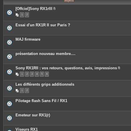
Sujets
e
s
[Offciel]Sony RX1rIII
P
1
2
i
è
c
Essai d'un RX1R II sur Paris ?
e
s
j
o
MAJ firmware
i
n
t
e
présentation nouveau membre....
s
Sony RX1RII : vos retours, questions, avis, impressions
P
1
2
3
4
5
6
i
è
c
Les différents grips additionnels
e
s
1
2
j
o
i
Pilotage flash Sans Fil / RX1
n
t
e
s
Emeteur sur RX1(r)
Viseurs RX1