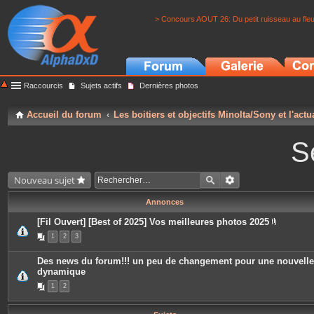
> Concours AOUT 26: Du petit ruisseau au fle
Raccourcis
Sujets actifs
Dernières photos
Accueil du forum
Les boitiers et objectifs Minolta/Sony et l'actu
S
Nouveau sujet
Annonces
[Fil Ouvert] [Best of 2025] Vos meilleures photos 2025
P
1
2
3
i
è
c
Des news du forum!!! un peu de changement pour une nouvelle
e
dynamique
s
j
1
2
o
i
n
t