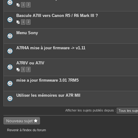
1
2
Bascule A7III vers Canon R5 / R6 Mark III ?
1
2
Menu Sony
A7R4A mise à jour firmware -> v1.11
A7RIV ou A7IV
1
2
mise a jour firmweare 3.01 7RM5
Utiliser les mémoires sur A7R MII
Afficher les sujets publiés depuis :
Nouveau sujet
Revenir à l’index du forum