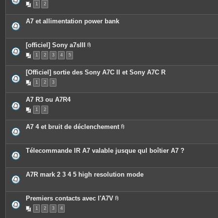
e
s
t
1
2
t
j
e
c
o
s
o
i
A7 et allimentation power bank
n
n
t
t
i
e
e
s
[officiel] Sony a7sIII
n
P
t
1
2
3
4
5
i
u
è
n
c
s
[Officiel] sortie des Sony A7C II et Sony A7C R
e
o
s
1
2
3
n
j
d
o
a
i
A7 R3 ou A7R4
g
n
e
t
1
2
.
e
s
A7 4 et bruit de déclenchement
P
i
è
c
Télecommande IR A7 valable jusque qul boîtier A7 ?
e
s
j
o
A7R mark 2 3 4 5 high resolution mode
i
n
t
e
Premiers contacts avec l'A7V
s
P
1
2
3
4
i
è