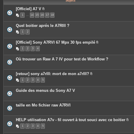
Sujets
e
s
[Officiel] A7 V
P
1
…
14
15
16
17
18
i
è
c
Quel boitier aprés le A7RIII ?
e
s
1
2
j
o
i
[Officiel] Sony A7RVI 67 Mpx 30 fps empilé
n
P
t
1
2
3
4
i
e
è
s
c
Où trouver un Raw A 7 IV pour test de Workflow ?
e
s
j
o
[retour] sony a7rIII: mort de mon a7rIII?
i
P
n
1
2
3
4
5
i
t
è
e
c
s
Guide des menus du Sony A7 V
e
s
j
o
taille en Mo fichier raw A7RVI
i
n
t
e
HELP utilisation A7v - fil ouvert à tout souci avec ce boitier
s
P
1
2
3
4
5
i
è
c