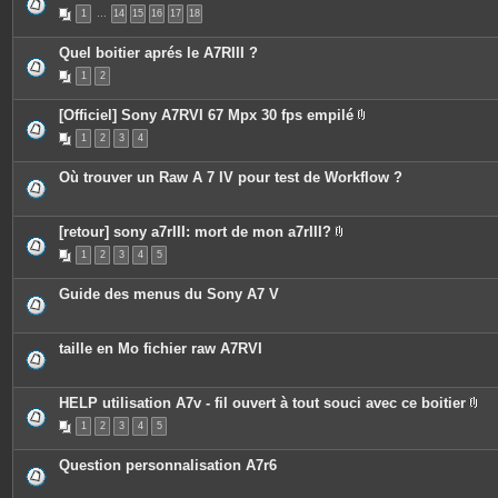
s
P
1
…
14
15
16
17
18
i
è
c
Quel boitier aprés le A7RIII ?
e
s
1
2
j
o
i
[Officiel] Sony A7RVI 67 Mpx 30 fps empilé
n
P
t
1
2
3
4
i
e
è
s
c
Où trouver un Raw A 7 IV pour test de Workflow ?
e
s
j
o
[retour] sony a7rIII: mort de mon a7rIII?
i
P
n
1
2
3
4
5
i
t
è
e
c
s
Guide des menus du Sony A7 V
e
s
j
o
taille en Mo fichier raw A7RVI
i
n
t
e
HELP utilisation A7v - fil ouvert à tout souci avec ce boitier
s
P
1
2
3
4
5
i
è
c
Question personnalisation A7r6
e
s
j