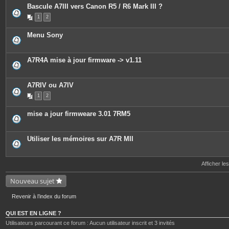
Bascule A7III vers Canon R5 / R6 Mark III ?
1
2
Menu Sony
A7R4A mise à jour firmware -> v1.11
A7RIV ou A7IV
1
2
mise a jour firmweare 3.01 7RM5
Utiliser les mémoires sur A7R MII
Afficher le
Nouveau sujet
Revenir à l’index du forum
QUI EST EN LIGNE ?
Utilisateurs parcourant ce forum : Aucun utilisateur inscrit et 3 invités