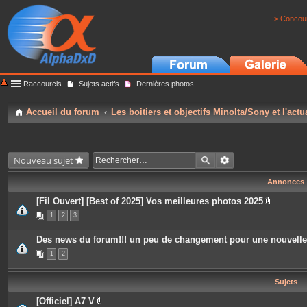
> Concour
Raccourcis
Sujets actifs
Dernières photos
Accueil du forum
Les boitiers et objectifs Minolta/Sony et l'actu
Nouveau sujet
Annonces
[Fil Ouvert] [Best of 2025] Vos meilleures photos 2025
P
1
2
3
i
è
c
Des news du forum!!! un peu de changement pour une nouvell
e
s
1
2
j
o
i
Sujets
n
t
e
[Officiel] A7 V