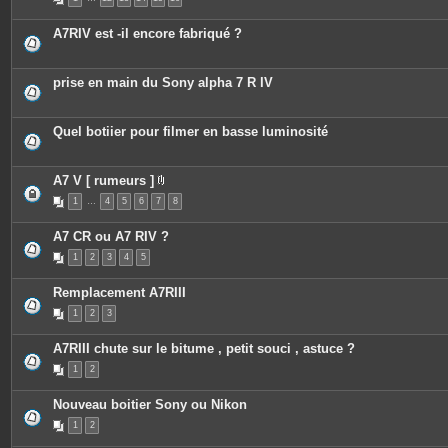
i
j
è
o
c
i
A7RIV est -il encore fabriqué ?
e
n
s
t
j
e
o
s
prise en main du Sony alpha 7 R IV
i
n
t
e
Quel botiier pour filmer en basse luminosité
s
A7 V [ rumeurs ]
P
1
…
4
5
6
7
8
i
è
c
A7 CR ou A7 RIV ?
e
s
1
2
3
4
5
j
o
i
Remplacement A7RIII
n
t
1
2
3
e
s
A7RIII chute sur le bitume , petit souci , astuce ?
1
2
Nouveau boitier Sony ou Nikon
1
2