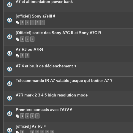
o
i
A7 et allimentation power bank
n
n
t
t
i
e
e
s
[officiel] Sony a7sIII
n
P
t
1
2
3
4
5
i
u
è
n
c
s
[Officiel] sortie des Sony A7C II et Sony A7C R
e
o
s
1
2
3
n
j
d
o
a
i
A7 R3 ou A7R4
g
n
e
t
1
2
.
e
s
A7 4 et bruit de déclenchement
P
i
è
c
Télecommande IR A7 valable jusque qul boîtier A7 ?
e
s
j
o
A7R mark 2 3 4 5 high resolution mode
i
n
t
e
Premiers contacts avec l'A7V
s
P
1
2
3
4
i
è
c
[officiel] A7 Rv
e
P
s
1
…
12
13
14
15
16