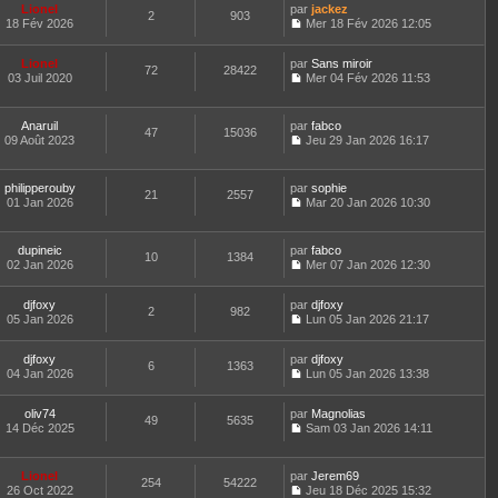
g
n
i
e
d
Lionel
par
jackez
e
2
903
e
s
e
s
e
18 Fév 2026
Mer 18 Fév 2026 12:05
r
u
r
s
C
r
l
l
m
a
o
n
e
t
e
Lionel
par
g
n
Sans miroir
i
d
72
28422
e
s
03 Juil 2020
e
s
Mer 04 Fév 2026 11:53
e
e
r
s
C
u
r
r
l
a
o
l
m
n
e
g
n
t
e
Anaruil
par
fabco
i
d
47
15036
e
s
e
s
09 Août 2023
Jeu 29 Jan 2026 16:17
e
e
u
r
s
C
r
r
l
l
a
o
m
n
t
e
g
n
e
philipperouby
par
sophie
i
e
d
21
2557
e
s
s
01 Jan 2026
Mar 20 Jan 2026 10:30
e
r
e
u
s
C
r
l
r
l
a
o
m
e
n
t
g
n
e
d
dupineic
par
fabco
i
e
10
1384
e
s
s
e
02 Jan 2026
Mer 07 Jan 2026 12:30
e
r
u
s
C
r
r
l
l
a
o
n
m
e
t
djfoxy
par
g
n
djfoxy
i
e
d
2
982
e
05 Jan 2026
e
s
Lun 05 Jan 2026 21:17
e
s
e
r
C
u
r
s
r
l
o
l
m
a
n
e
djfoxy
par
n
djfoxy
t
e
6
1363
g
i
d
04 Jan 2026
s
Lun 05 Jan 2026 13:38
e
s
e
e
C
e
u
r
s
r
o
r
l
l
a
m
oliv74
par
n
Magnolias
n
t
49
5635
e
g
e
14 Déc 2025
s
Sam 03 Jan 2026 14:11
i
e
d
e
C
s
u
e
r
e
o
s
l
r
l
r
n
a
t
m
e
Lionel
par
Jerem69
n
254
54222
s
g
e
e
d
26 Oct 2022
Jeu 18 Déc 2025 15:32
i
u