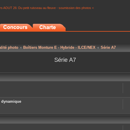
s AOUT 26: Du petit ruisseau au fleuve - soumission des photos <
alité photo
Boîtiers Monture E - Hybride - ILCE/NEX
Série A7
Série A7
e dynamique