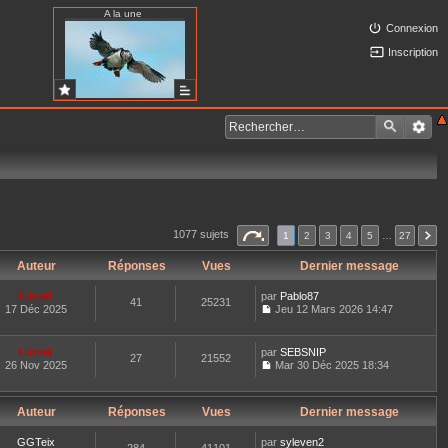
A la une
Connexion
Inscription
1077 sujets
1
2
3
4
5
…
27
Auteur
Réponses
Vues
Dernier message
Lionel
par
Pablo87
41
25231
17 Déc 2025
Jeu 12 Mars 2026 14:47
C
o
n
Lionel
par
SEBSNIP
27
21552
s
26 Nov 2025
Mar 30 Déc 2025 18:34
u
C
l
o
t
n
e
Auteur
Réponses
Vues
Dernier message
s
r
u
l
l
GGTeix
par
syleven2