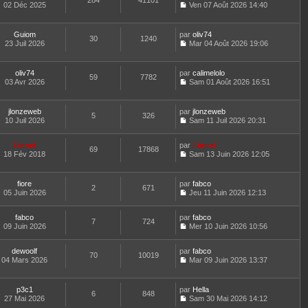
284
41101
e
t
02 Déc 2025
Ven 07 Août 2026 14:40
d
C
e
e
o
r
r
n
l
Guiom
par
oliv74
n
30
1240
s
e
23 Juil 2026
Mar 04 Août 2026 19:06
i
u
d
C
e
l
e
o
r
t
r
n
m
oliv74
par
calimelolo
e
n
59
7782
s
e
03 Avr 2026
Sam 01 Août 2026 16:51
r
i
u
C
s
l
e
l
o
s
e
r
t
n
a
d
m
jlonzeweb
par
jlonzeweb
e
5
326
s
g
e
e
10 Juil 2026
Sam 11 Juil 2026 20:31
r
u
e
C
r
s
l
l
o
n
s
e
t
Lionel
par
n
Lionel
i
a
d
69
17868
e
18 Fév 2018
s
Sam 13 Juin 2026 12:05
e
g
e
r
C
u
r
e
r
l
o
l
m
n
e
n
t
e
fiore
par
fabco
i
d
2
671
s
e
s
05 Juin 2026
Jeu 11 Juin 2026 12:13
e
e
u
r
s
C
r
r
l
l
a
o
m
n
t
e
fabco
par
g
n
fabco
e
7
724
i
e
d
09 Juin 2026
e
s
Mer 10 Juin 2026 10:56
s
e
r
C
e
u
s
r
l
o
r
l
a
m
e
dewoolf
par
n
fabco
n
t
70
10019
g
e
d
04 Mars 2026
s
Mar 09 Juin 2026 13:37
i
e
e
C
s
e
u
e
r
o
s
r
l
r
l
n
a
n
t
m
e
p3c1
par
Hella
6
848
s
g
i
e
e
d
27 Mai 2026
Sam 30 Mai 2026 14:12
u
e
e
r
C
s
e