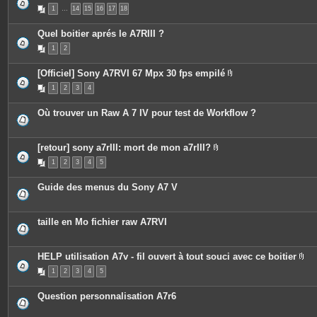
s
P
1
…
14
15
16
17
18
i
è
c
Quel boitier aprés le A7RIII ?
e
s
1
2
j
o
i
[Officiel] Sony A7RVI 67 Mpx 30 fps empilé
n
P
t
1
2
3
4
i
e
è
s
c
Où trouver un Raw A 7 IV pour test de Workflow ?
e
s
j
o
[retour] sony a7rIII: mort de mon a7rIII?
i
P
n
1
2
3
4
5
i
t
è
e
c
s
Guide des menus du Sony A7 V
e
s
j
o
taille en Mo fichier raw A7RVI
i
n
t
e
HELP utilisation A7v - fil ouvert à tout souci avec ce boitier
s
P
1
2
3
4
5
i
è
c
Question personnalisation A7r6
e
s
j