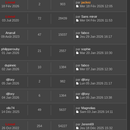
g
n
i
e
d
Lionel
par
jackez
e
2
903
e
s
e
s
e
18 Fév 2026
Mer 18 Fév 2026 12:05
r
u
r
s
C
r
l
l
m
a
o
n
e
t
e
Lionel
par
g
n
Sans miroir
i
d
72
28439
e
s
03 Juil 2020
e
s
Mer 04 Fév 2026 11:53
e
e
r
s
C
u
r
r
l
a
o
l
m
n
e
g
n
t
e
Anaruil
par
fabco
i
d
47
15037
e
s
e
s
09 Août 2023
Jeu 29 Jan 2026 16:17
e
e
u
r
s
C
r
r
l
l
a
o
m
n
t
e
g
n
e
philipperouby
par
sophie
i
e
d
21
2557
e
s
s
01 Jan 2026
Mar 20 Jan 2026 10:30
e
r
e
u
s
C
r
l
r
l
a
o
m
e
n
t
g
n
e
d
dupineic
par
fabco
i
e
10
1384
e
s
s
e
02 Jan 2026
Mer 07 Jan 2026 12:30
e
r
u
s
C
r
r
l
l
a
o
n
m
e
t
djfoxy
par
g
n
djfoxy
i
e
d
2
982
e
05 Jan 2026
e
s
Lun 05 Jan 2026 21:17
e
s
e
r
C
u
r
s
r
l
o
l
m
a
n
e
djfoxy
par
n
djfoxy
t
e
6
1364
g
i
d
04 Jan 2026
s
Lun 05 Jan 2026 13:38
e
s
e
e
C
e
u
r
s
r
o
r
l
l
a
m
oliv74
par
n
Magnolias
n
t
49
5637
e
g
e
14 Déc 2025
s
Sam 03 Jan 2026 14:11
i
e
d
e
C
s
u
e
r
e
o
s
l
r
l
r
n
a
t
m
e
Lionel
par
Jerem69
n
254
54227
s
g
e
e
d
26 Oct 2022
Jeu 18 Déc 2025 15:32
i
u