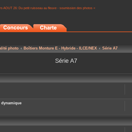
s AOUT 26: Du petit ruisseau au fleuve - soumission des photos <
alité photo
Boîtiers Monture E - Hybride - ILCE/NEX
Série A7
Série A7
e dynamique