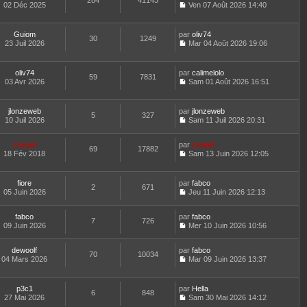
284
41143
e
t
02 Déc 2025
Ven 07 Août 2026 14:40
d
C
e
e
o
r
r
n
l
Guiom
par
oliv74
n
30
1249
s
e
23 Juil 2026
Mar 04 Août 2026 19:06
i
u
d
C
e
l
e
o
r
t
r
n
m
oliv74
par
calimelolo
e
n
59
7831
s
e
03 Avr 2026
Sam 01 Août 2026 16:51
r
i
u
C
s
l
e
l
o
s
e
r
t
n
a
d
m
jlonzeweb
par
jlonzeweb
e
5
327
s
g
e
e
10 Juil 2026
Sam 11 Juil 2026 20:31
r
u
e
C
r
s
l
l
o
n
s
e
t
Lionel
par
n
Lionel
i
a
d
69
17882
e
18 Fév 2018
s
Sam 13 Juin 2026 12:05
e
g
e
r
C
u
r
e
r
l
o
l
m
n
e
n
t
e
fiore
par
fabco
i
d
2
671
s
e
s
05 Juin 2026
Jeu 11 Juin 2026 12:13
e
e
u
r
s
C
r
r
l
l
a
o
m
n
t
e
fabco
par
g
n
fabco
e
7
726
i
e
d
09 Juin 2026
e
s
Mer 10 Juin 2026 10:56
s
e
r
C
e
u
s
r
l
o
r
l
a
m
e
dewoolf
par
n
fabco
n
t
70
10034
g
e
d
04 Mars 2026
s
Mar 09 Juin 2026 13:37
i
e
e
C
s
e
u
e
r
o
s
r
l
r
l
n
a
n
t
m
e
p3c1
par
Hella
6
848
s
g
i
e
e
d
27 Mai 2026
Sam 30 Mai 2026 14:12
u
e
e
r
C
s
e