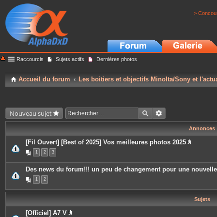
> Concour
Raccourcis
Sujets actifs
Dernières photos
Accueil du forum
Les boitiers et objectifs Minolta/Sony et l'actu
Nouveau sujet
Annonces
[Fil Ouvert] [Best of 2025] Vos meilleures photos 2025
P
1
2
3
i
è
c
Des news du forum!!! un peu de changement pour une nouvell
e
s
1
2
j
o
i
Sujets
n
t
e
[Officiel] A7 V