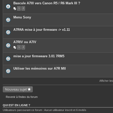
Bascule A7III vers Canon R5 / R6 Mark III ?
1
2
Menu Sony
A7R4A mise à jour firmware -> v1.11
A7RIV ou A7IV
1
2
mise a jour firmweare 3.01 7RM5
Utiliser les mémoires sur A7R MII
Afficher le
Nouveau sujet
Revenir à l’index du forum
QUI EST EN LIGNE ?
Utilisateurs parcourant ce forum : Aucun utilisateur inscrit et 6 invités