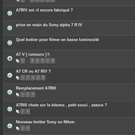
i
j
è
o
c
i
A7RIV est -il encore fabriqué ?
e
n
s
t
j
e
o
s
prise en main du Sony alpha 7 R IV
i
n
t
e
Quel botiier pour filmer en basse luminosité
s
A7 V [ rumeurs ]
P
1
…
4
5
6
7
8
i
è
c
A7 CR ou A7 RIV ?
e
s
1
2
3
4
5
j
o
i
Remplacement A7RIII
n
t
1
2
3
e
s
A7RIII chute sur le bitume , petit souci , astuce ?
1
2
Nouveau boitier Sony ou Nikon
1
2