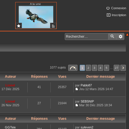
A la une
Connexion
Inscription
1077 sujets
1
2
3
4
5
…
27
Auteur
Réponses
Vues
Dernier message
Lionel
par
Pablo87
41
25357
17 Déc 2025
Jeu 12 Mars 2026 14:47
C
o
n
Lionel
par
SEBSNIP
27
21644
s
26 Nov 2025
Mar 30 Déc 2025 18:34
u
C
l
o
t
n
e
Auteur
Réponses
Vues
Dernier message
s
r
u
l
l
GGTeix
par
syleven2