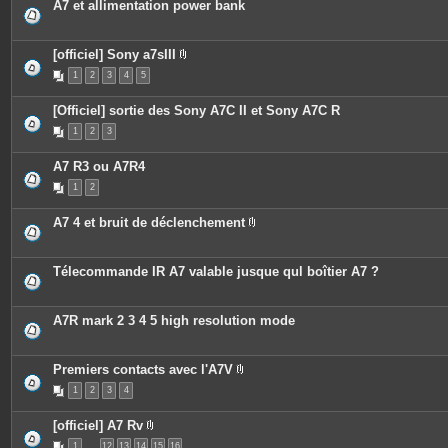
o
i
A7 et allimentation power bank
n
n
t
t
i
e
e
s
[officiel] Sony a7sIII
n
P
t
1
2
3
4
5
i
u
è
n
c
s
[Officiel] sortie des Sony A7C II et Sony A7C R
e
o
s
1
2
3
n
j
d
o
a
i
A7 R3 ou A7R4
g
n
e
t
1
2
.
e
s
A7 4 et bruit de déclenchement
P
i
è
c
Télecommande IR A7 valable jusque qul boîtier A7 ?
e
s
j
o
A7R mark 2 3 4 5 high resolution mode
i
n
t
e
Premiers contacts avec l'A7V
s
P
1
2
3
4
i
è
c
[officiel] A7 Rv
e
P
s
1
…
12
13
14
15
16