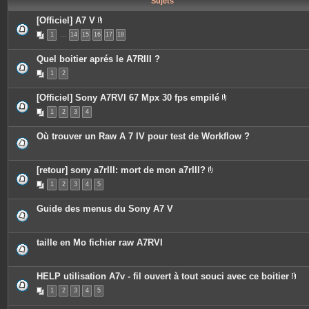
Sujets
e
s
[Officiel] A7 V
P
1
…
14
15
16
17
18
i
è
c
Quel boitier aprés le A7RIII ?
e
s
1
2
j
o
i
[Officiel] Sony A7RVI 67 Mpx 30 fps empilé
n
P
t
1
2
3
4
i
e
è
s
c
Où trouver un Raw A 7 IV pour test de Workflow ?
e
s
j
o
[retour] sony a7rIII: mort de mon a7rIII?
i
P
n
1
2
3
4
5
i
t
è
e
c
s
Guide des menus du Sony A7 V
e
s
j
o
taille en Mo fichier raw A7RVI
i
n
t
e
HELP utilisation A7v - fil ouvert à tout souci avec ce boitier
s
P
1
2
3
4
5
i
è
c