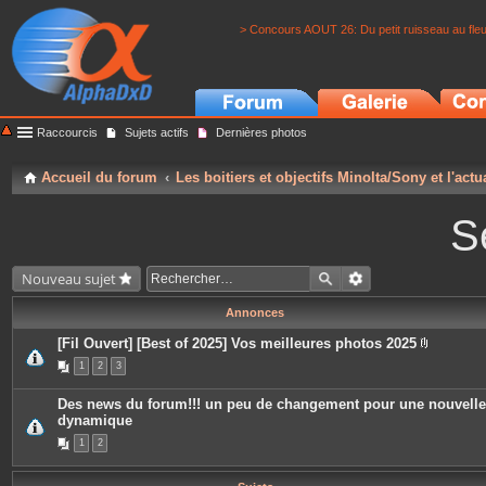
> Concours AOUT 26: Du petit ruisseau au fle
Raccourcis
Sujets actifs
Dernières photos
Accueil du forum
Les boitiers et objectifs Minolta/Sony et l'actu
S
Nouveau sujet
Annonces
[Fil Ouvert] [Best of 2025] Vos meilleures photos 2025
P
1
2
3
i
è
c
Des news du forum!!! un peu de changement pour une nouvelle
e
dynamique
s
j
1
2
o
i
n
t