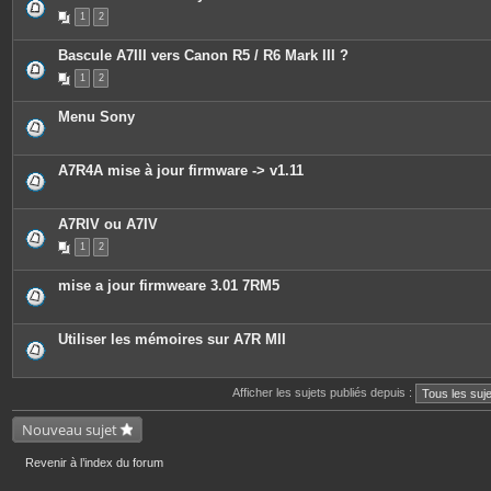
1
2
Bascule A7III vers Canon R5 / R6 Mark III ?
1
2
Menu Sony
A7R4A mise à jour firmware -> v1.11
A7RIV ou A7IV
1
2
mise a jour firmweare 3.01 7RM5
Utiliser les mémoires sur A7R MII
Afficher les sujets publiés depuis :
Nouveau sujet
Revenir à l’index du forum