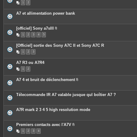
e
s
t
1
2
t
j
e
c
o
s
o
i
A7 et allimentation power bank
n
n
t
t
i
e
e
s
[officiel] Sony a7sIII
n
P
t
1
2
3
4
5
i
u
è
n
c
s
[Officiel] sortie des Sony A7C II et Sony A7C R
e
o
s
1
2
3
n
j
d
o
a
i
A7 R3 ou A7R4
g
n
e
t
1
2
.
e
s
A7 4 et bruit de déclenchement
P
i
è
c
Télecommande IR A7 valable jusque qul boîtier A7 ?
e
s
j
o
A7R mark 2 3 4 5 high resolution mode
i
n
t
e
Premiers contacts avec l'A7V
s
P
1
2
3
4
i
è