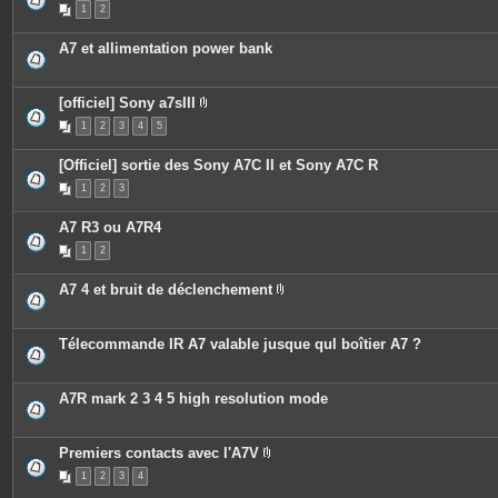
e
s
t
1
2
t
j
e
c
o
s
o
i
A7 et allimentation power bank
n
n
t
t
i
e
e
s
[officiel] Sony a7sIII
n
P
t
1
2
3
4
5
i
u
è
n
c
s
[Officiel] sortie des Sony A7C II et Sony A7C R
e
o
s
1
2
3
n
j
d
o
a
i
A7 R3 ou A7R4
g
n
e
t
1
2
.
e
s
A7 4 et bruit de déclenchement
P
i
è
c
Télecommande IR A7 valable jusque qul boîtier A7 ?
e
s
j
o
A7R mark 2 3 4 5 high resolution mode
i
n
t
e
Premiers contacts avec l'A7V
s
P
1
2
3
4
i
è