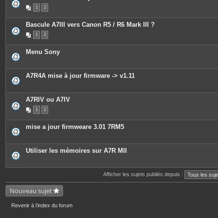
1
2
Bascule A7III vers Canon R5 / R6 Mark III ?
1
2
Menu Sony
A7R4A mise à jour firmware -> v1.11
A7RIV ou A7IV
1
2
mise a jour firmweare 3.01 7RM5
Utiliser les mémoires sur A7R MII
Afficher les sujets publiés depuis :
Nouveau sujet
Revenir à l’index du forum