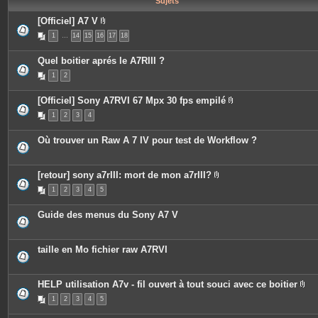
Sujets
e
s
[Officiel] A7 V
P
1
…
14
15
16
17
18
i
è
c
Quel boitier aprés le A7RIII ?
e
s
1
2
j
o
i
[Officiel] Sony A7RVI 67 Mpx 30 fps empilé
n
P
t
1
2
3
4
i
e
è
s
c
Où trouver un Raw A 7 IV pour test de Workflow ?
e
s
j
o
[retour] sony a7rIII: mort de mon a7rIII?
i
P
n
1
2
3
4
5
i
t
è
e
c
s
Guide des menus du Sony A7 V
e
s
j
o
taille en Mo fichier raw A7RVI
i
n
t
e
HELP utilisation A7v - fil ouvert à tout souci avec ce boitier
s
P
1
2
3
4
5
i
è
c