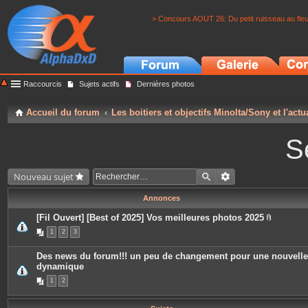
> Concours AOUT 26: Du petit ruisseau au fle
Raccourcis
Sujets actifs
Dernières photos
Accueil du forum
Les boitiers et objectifs Minolta/Sony et l'actu
S
Nouveau sujet
Annonces
[Fil Ouvert] [Best of 2025] Vos meilleures photos 2025
P
1
2
3
i
è
c
Des news du forum!!! un peu de changement pour une nouvelle
e
dynamique
s
j
1
2
o
i
n
t