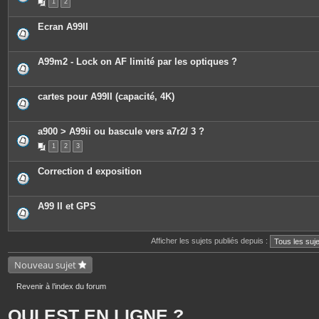
1
2
Ecran A99II
A99m2 - Lock on AF limité par les optiques ?
cartes pour A99II (capacité, 4K)
a900 > A99ii ou bascule vers a7r2/ 3 ?
1
2
3
Correction d exposition
A99 II et GPS
Afficher les sujets publiés depuis :
Nouveau sujet
Revenir à l’index du forum
QUI EST EN LIGNE ?