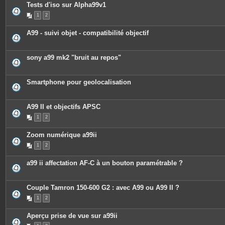
c
Tests d'iso sur Alpha99v1
e
1
2
s
j
o
A99 - suivi objet - compatibilité objectif
i
n
t
e
sony a99 mk2 "bruit au repos"
s
Smartphone pour geolocalisation
A99 II et objectifs APSC
1
2
Zoom numérique a99ii
1
2
a99 ii affectation AF-C à un bouton paramétrable ?
Couple Tamron 150-600 G2 : avec A99 ou A99 II ?
1
2
Aperçu prise de vue sur a99ii