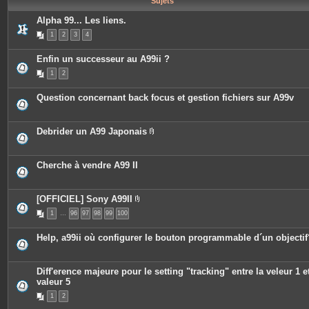
Sujets
e
s
Alpha 99... Les liens.
1
2
3
4
Enfin un successeur au A99ii ?
1
2
Question concernant back focus et gestion fichiers sur A99v
Debrider un A99 Japonais
P
i
è
c
Cherche à vendre A99 II
e
s
j
o
[OFFICIEL] Sony A99II
i
P
n
1
…
96
97
98
99
100
i
t
è
e
c
Help, a99ii où configurer le bouton programmable d´un objectif
s
e
s
j
o
Diff'erence majeure pour le setting "tracking" entre la veleur 1 et
i
valeur 5
n
t
1
2
e
s