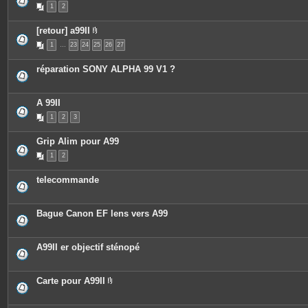
1
2
[retour] a99II
P
1
…
23
24
25
26
27
i
è
c
réparation SONY ALPHA 99 V1 ?
e
s
j
o
A 99II
i
n
1
2
3
t
e
s
Grip Alim pour A99
1
2
telecommande
Bague Canon EF lens vers A99
A99II er objectif sténopé
Carte pour A99II
P
i
è