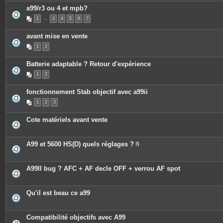
a99/r3 ou 4 et mpb?
1
…
3
4
5
6
7
avant mise en vente
1
2
Batterie adaptable ? Retour d'expérience
1
2
fonctionnement Stab objectif avec a99ii
1
2
3
Cote matériels avant vente
A99 et 5600 HS(D) quels réglages ?
P
i
è
c
A99II bug ? AFC + AF decle OFF + verrou AF spot
e
s
j
o
Qu'il est beau ce a99
i
n
t
e
Compatibilité objectifs avec A99
s