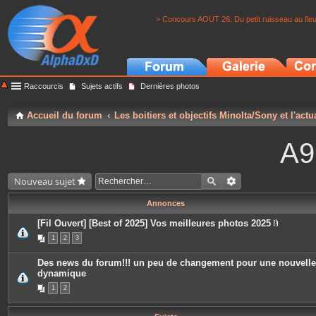
> Concours AOUT 26: Du petit ruisseau au fle
Raccourcis
Sujets actifs
Dernières photos
Accueil du forum
Les boitiers et objectifs Minolta/Sony et l'actu
A9
Nouveau sujet
Annonces
[Fil Ouvert] [Best of 2025] Vos meilleures photos 2025
P
1
2
3
i
è
c
Des news du forum!!! un peu de changement pour une nouvelle
e
dynamique
s
j
1
2
o
i
n
t