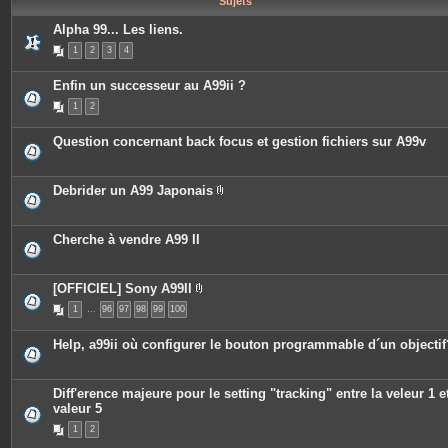
Sujets
e
s
Alpha 99... Les liens.
1
2
3
4
Enfin un successeur au A99ii ?
1
2
Question concernant back focus et gestion fichiers sur A99v
Debrider un A99 Japonais
P
i
è
c
Cherche à vendre A99 II
e
s
j
o
[OFFICIEL] Sony A99II
i
P
n
1
…
96
97
98
99
100
i
t
è
e
c
Help, a99ii où configurer le bouton programmable d´un objectif
s
e
s
j
o
Diff'erence majeure pour le setting "tracking" entre la veleur 1 et
i
valeur 5
n
t
1
2
e
s