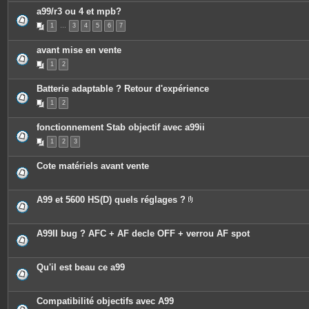
a99/r3 ou 4 et mpb?
1
…
3
4
5
6
7
avant mise en vente
1
2
Batterie adaptable ? Retour d'expérience
1
2
fonctionnement Stab objectif avec a99ii
1
2
3
Cote matériels avant vente
A99 et 5600 HS(D) quels réglages ?
P
i
è
c
A99II bug ? AFC + AF decle OFF + verrou AF spot
e
s
j
o
Qu'il est beau ce a99
i
n
t
e
Compatibilité objectifs avec A99
s