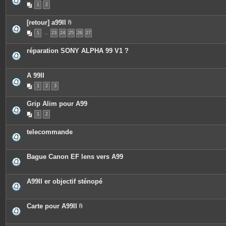
1
2
[retour] a99II
P
1
…
23
24
25
26
27
i
è
c
réparation SONY ALPHA 99 V1 ?
e
s
j
o
A 99II
i
n
1
2
3
t
e
s
Grip Alim pour A99
1
2
telecommande
Bague Canon EF lens vers A99
A99II er objectif sténopé
Carte pour A99II
P
i
è