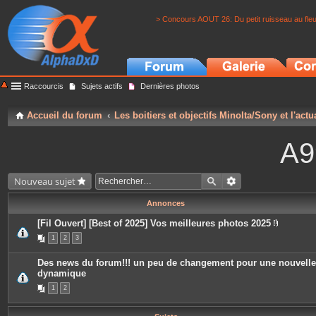
> Concours AOUT 26: Du petit ruisseau au fle
Raccourcis
Sujets actifs
Dernières photos
Accueil du forum
Les boitiers et objectifs Minolta/Sony et l'actu
A9
Nouveau sujet
Annonces
[Fil Ouvert] [Best of 2025] Vos meilleures photos 2025
P
1
2
3
i
è
c
Des news du forum!!! un peu de changement pour une nouvelle
e
dynamique
s
j
1
2
o
i
n
t