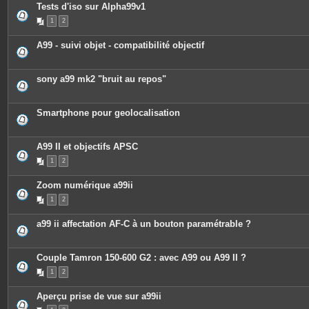
c
Tests d'iso sur Alpha99v1
e
1
2
s
j
o
A99 - suivi objet - compatibilité objectif
i
n
t
e
sony a99 mk2 "bruit au repos"
s
Smartphone pour geolocalisation
A99 II et objectifs APSC
1
2
Zoom numérique a99ii
1
2
a99 ii affectation AF-C à un bouton paramétrable ?
Couple Tamron 150-600 G2 : avec A99 ou A99 II ?
1
2
Aperçu prise de vue sur a99ii