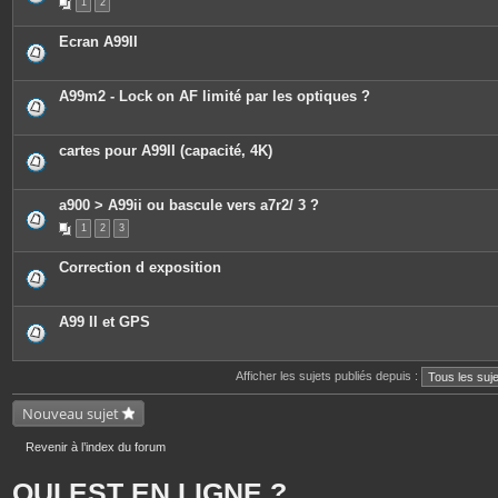
1
2
Ecran A99II
A99m2 - Lock on AF limité par les optiques ?
cartes pour A99II (capacité, 4K)
a900 > A99ii ou bascule vers a7r2/ 3 ?
1
2
3
Correction d exposition
A99 II et GPS
Afficher les sujets publiés depuis :
Nouveau sujet
Revenir à l’index du forum
QUI EST EN LIGNE ?