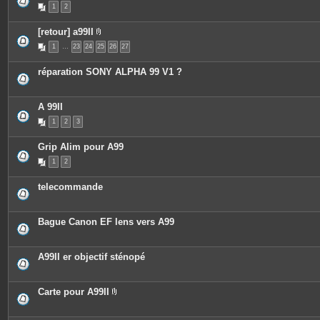
1
2
[retour] a99II
P
1
…
23
24
25
26
27
i
è
c
réparation SONY ALPHA 99 V1 ?
e
s
j
o
A 99II
i
n
1
2
3
t
e
s
Grip Alim pour A99
1
2
telecommande
Bague Canon EF lens vers A99
A99II er objectif sténopé
Carte pour A99II
P
i
è