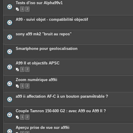
c
Tests d'iso sur Alpha99v1
e
1
2
s
j
o
A99 - suivi objet - compatibilité objectif
i
n
t
e
sony a99 mk2 "bruit au repos"
s
Smartphone pour geolocalisation
A99 II et objectifs APSC
1
2
Zoom numérique a99ii
1
2
a99 ii affectation AF-C à un bouton paramétrable ?
Couple Tamron 150-600 G2 : avec A99 ou A99 II ?
1
2
Aperçu prise de vue sur a99ii