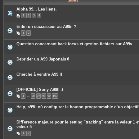
Sujets
e
s
Alpha 99... Les liens.
1
2
3
4
Enfin un successeur au A99ii ?
1
2
Question concernant back focus et gestion fichiers sur A99v
Debrider un A99 Japonais
P
i
è
c
Cherche à vendre A99 II
e
s
j
o
[OFFICIEL] Sony A99II
i
P
n
1
…
96
97
98
99
100
i
t
è
e
c
Help, a99ii où configurer le bouton programmable d´un objectif
s
e
s
j
o
Diff'erence majeure pour le setting "tracking" entre la veleur 1 et
i
valeur 5
n
t
1
2
e
s