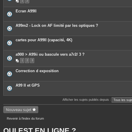
1
2
Ecran A99II
A99m2 - Lock on AF limité par les optiques ?
cartes pour A99II (capacité, 4K)
a900 > A99ii ou bascule vers a7r2/ 3 ?
1
2
3
Correction d exposition
A99 II et GPS
Afficher les sujets publiés depuis :
Nouveau sujet
Revenir à l’index du forum
QUI EST EN LIGNE ?