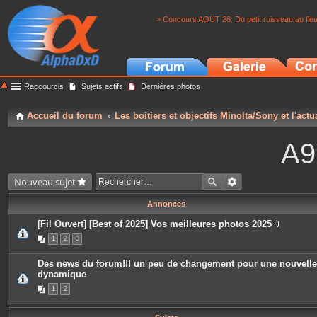
> Concours AOUT 26: Du petit ruisseau au fle
Raccourcis
Sujets actifs
Dernières photos
Accueil du forum
Les boitiers et objectifs Minolta/Sony et l'actu
A9
Nouveau sujet
Annonces
[Fil Ouvert] [Best of 2025] Vos meilleures photos 2025
P
1
2
3
i
è
c
Des news du forum!!! un peu de changement pour une nouvelle
e
dynamique
s
j
1
2
o
i
n
t