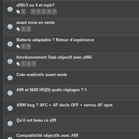
a99/r3 ou 4 et mpb?
1
…
3
4
5
6
7
avant mise en vente
1
2
Batterie adaptable ? Retour d'expérience
1
2
fonctionnement Stab objectif avec a99ii
1
2
3
Cote matériels avant vente
A99 et 5600 HS(D) quels réglages ?
P
i
è
c
A99II bug ? AFC + AF decle OFF + verrou AF spot
e
s
j
o
Qu'il est beau ce a99
i
n
t
e
Compatibilité objectifs avec A99
s