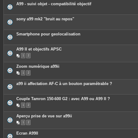
o
A99 - suivi objet - compatibilité objectif
i
n
t
e
sony a99 mk2 "bruit au repos"
s
Smartphone pour geolocalisation
A99 II et objectifs APSC
1
2
Zoom numérique a99ii
1
2
a99 ii affectation AF-C à un bouton paramétrable ?
Couple Tamron 150-600 G2 : avec A99 ou A99 II ?
1
2
Aperçu prise de vue sur a99ii
1
2
Ecran A99II