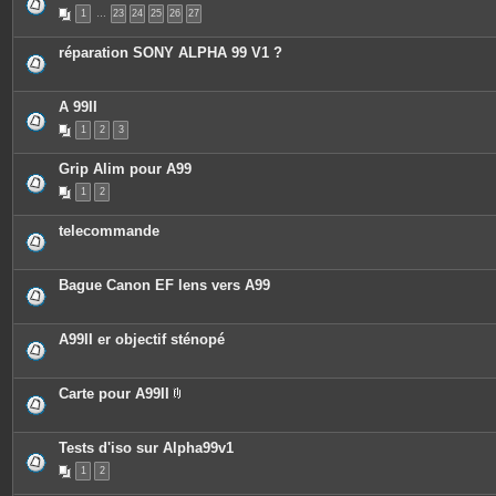
P
1
…
23
24
25
26
27
i
è
c
réparation SONY ALPHA 99 V1 ?
e
s
j
o
A 99II
i
n
1
2
3
t
e
s
Grip Alim pour A99
1
2
telecommande
Bague Canon EF lens vers A99
A99II er objectif sténopé
Carte pour A99II
P
i
è
c
Tests d'iso sur Alpha99v1
e
1
2
s
j