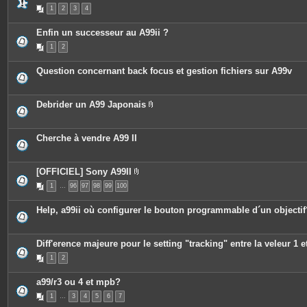
s
1
2
3
4
Enfin un successeur au A99ii ?
1
2
Question concernant back focus et gestion fichiers sur A99v
Debrider un A99 Japonais
P
i
è
c
Cherche à vendre A99 II
e
s
j
o
[OFFICIEL] Sony A99II
i
P
n
1
…
96
97
98
99
100
i
t
è
e
c
Help, a99ii où configurer le bouton programmable d´un objectif
s
e
s
j
o
Diff'erence majeure pour le setting "tracking" entre la veleur 1 et
i
n
1
2
t
e
s
a99/r3 ou 4 et mpb?
1
…
3
4
5
6
7