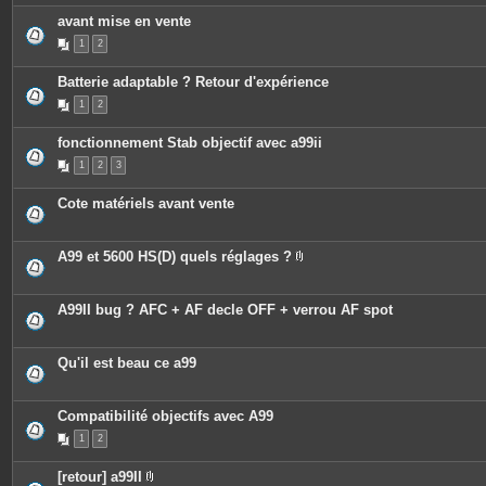
avant mise en vente
1
2
Batterie adaptable ? Retour d'expérience
1
2
fonctionnement Stab objectif avec a99ii
1
2
3
Cote matériels avant vente
A99 et 5600 HS(D) quels réglages ?
P
i
è
c
A99II bug ? AFC + AF decle OFF + verrou AF spot
e
s
j
o
Qu'il est beau ce a99
i
n
t
e
Compatibilité objectifs avec A99
s
1
2
[retour] a99II