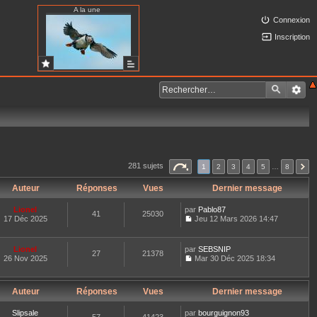
A la une
Connexion
Inscription
281 sujets
1
2
3
4
5
…
8
Auteur
Réponses
Vues
Dernier message
Lionel
par
Pablo87
41
25030
17 Déc 2025
Jeu 12 Mars 2026 14:47
C
o
n
Lionel
par
SEBSNIP
27
21378
s
26 Nov 2025
Mar 30 Déc 2025 18:34
u
C
l
o
t
n
e
Auteur
Réponses
Vues
Dernier message
s
r
u
l
l
Slipsale
par
bourguignon93