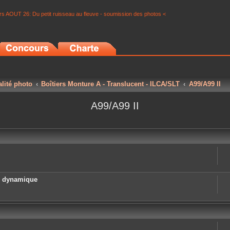
s AOUT 26: Du petit ruisseau au fleuve - soumission des photos <
alité photo
Boîtiers Monture A - Translucent - ILCA/SLT
A99/A99 II
A99/A99 II
e dynamique