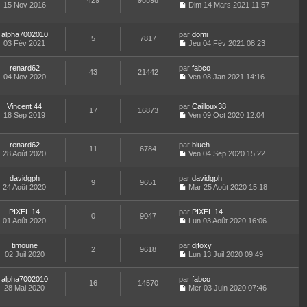
429
98898
s
e
d
15 Nov 2016
Dim 14 Mars 2021 11:57
g
i
e
u
r
C
e
e
e
s
l
l
o
r
r
s
t
e
n
n
m
alpha7002010
par
domi
a
e
d
5
7817
s
i
e
03 Fév 2021
Jeu 04 Fév 2021 08:23
g
r
e
u
e
C
s
e
l
r
l
r
o
s
e
n
t
m
renard62
par
n
fabco
a
d
43
21442
i
e
e
04 Nov 2020
s
Ven 08 Jan 2021 14:16
g
e
e
r
C
s
u
e
r
r
l
o
s
l
n
m
e
n
a
t
Vincent 44
par
Cailloux38
i
e
d
17
16873
s
g
e
18 Sep 2019
Ven 09 Oct 2020 12:04
e
s
e
u
e
r
C
r
s
r
l
l
o
m
a
n
t
e
n
e
renard62
par
g
blueh
i
e
d
11
6784
s
s
28 Août 2020
e
Ven 04 Sep 2020 15:22
e
r
e
u
s
C
r
l
r
l
a
o
m
e
n
t
davidgph
par
g
n
davidgph
e
d
9
9651
i
e
24 Août 2020
e
s
Mar 25 Août 2020 15:18
s
e
e
r
C
u
s
r
r
l
o
l
a
n
m
e
PIXEL.14
par
n
PIXEL.14
t
0
9047
g
i
e
d
01 Août 2020
s
Lun 03 Août 2020 16:06
e
e
e
C
s
e
u
r
r
o
s
r
l
l
m
timoune
par
n
djfoxy
a
n
t
2
9618
e
e
02 Juil 2020
s
Lun 13 Juil 2020 09:49
g
i
e
d
C
s
u
e
e
r
e
o
s
l
r
l
r
alpha7002010
par
n
fabco
a
t
m
16
14570
e
n
28 Mai 2020
s
Mer 03 Juin 2020 07:46
g
e
e
d
i
C
u
e
r
s
e
e
o
l