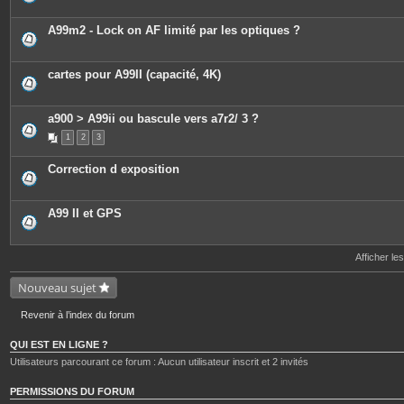
A99m2 - Lock on AF limité par les optiques ?
cartes pour A99II (capacité, 4K)
a900 > A99ii ou bascule vers a7r2/ 3 ?
1
2
3
Correction d exposition
A99 II et GPS
Afficher le
Nouveau sujet
Revenir à l’index du forum
QUI EST EN LIGNE ?
Utilisateurs parcourant ce forum : Aucun utilisateur inscrit et 2 invités
PERMISSIONS DU FORUM