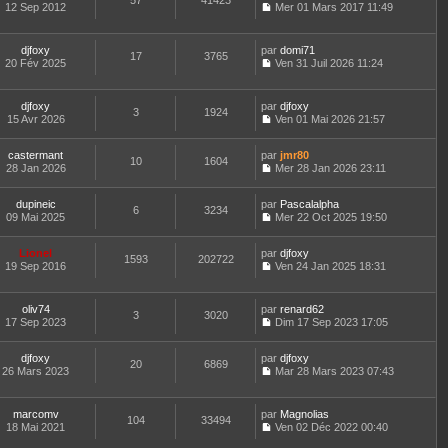
57
41423
e
t
12 Sep 2012
Mer 01 Mars 2017 11:49
d
C
e
e
o
r
r
n
l
djfoxy
par
domi71
n
17
3765
s
e
20 Fév 2025
Ven 31 Juil 2026 11:24
i
u
d
C
e
l
e
o
r
t
r
n
m
djfoxy
par
djfoxy
e
n
3
1924
s
e
15 Avr 2026
Ven 01 Mai 2026 21:57
r
i
u
C
s
l
e
l
o
s
e
r
t
castermant
par
n
jmr80
a
d
10
1604
m
e
28 Jan 2026
s
Mer 28 Jan 2026 23:11
g
e
e
r
C
u
e
r
s
l
o
l
n
s
e
dupineic
par
n
Pascalalpha
t
6
3234
i
a
d
09 Mai 2025
s
Mer 22 Oct 2025 19:50
e
e
g
C
e
u
r
r
e
o
r
l
l
m
Lionel
par
n
djfoxy
n
t
1593
202722
e
e
19 Sep 2016
s
Ven 24 Jan 2025 18:31
i
e
d
C
s
u
e
r
e
o
s
l
r
l
r
n
a
t
m
e
oliv74
par
renard62
n
3
3020
s
g
e
e
d
17 Sep 2023
Dim 17 Sep 2023 17:05
i
u
e
r
C
s
e
e
l
l
o
s
r
r
t
e
djfoxy
par
n
djfoxy
a
n
m
20
6869
e
d
26 Mars 2023
s
Mar 28 Mars 2023 07:43
g
i
e
r
C
e
u
e
e
s
l
o
r
l
r
s
e
n
n
t
m
marcomv
par
Magnolias
a
d
104
33494
s
i
e
e
18 Mai 2021
Ven 02 Déc 2022 00:40
g
e
u
e
r
C
s
e
r
l