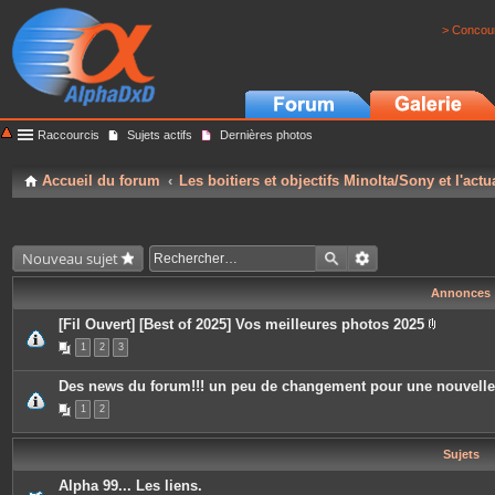
> Concour
Raccourcis
Sujets actifs
Dernières photos
Accueil du forum
Les boitiers et objectifs Minolta/Sony et l'actu
Nouveau sujet
Annonces
[Fil Ouvert] [Best of 2025] Vos meilleures photos 2025
P
1
2
3
i
è
c
Des news du forum!!! un peu de changement pour une nouvell
e
s
1
2
j
o
i
Sujets
n
t
e
Alpha 99... Les liens.