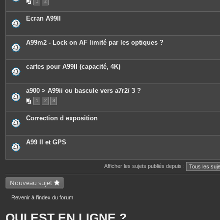
1
2
Ecran A99II
A99m2 - Lock on AF limité par les optiques ?
cartes pour A99II (capacité, 4K)
a900 > A99ii ou bascule vers a7r2/ 3 ?
1
2
3
Correction d exposition
A99 II et GPS
Afficher les sujets publiés depuis :
Nouveau sujet
Revenir à l’index du forum
QUI EST EN LIGNE ?