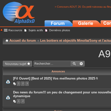
> Concours AOUT 26: Du petit ruisseau au fle
Raccourcis
Sujets actifs
Dernières photos
Accueil du forum
Les boitiers et objectifs Minolta/Sony et l'actu
A9
Nouveau sujet
Annonces
[Fil Ouvert] [Best of 2025] Vos meilleures photos 2025
P
1
2
3
i
è
c
Des news du forum!!! un peu de changement pour une nouvelle
e
dynamique
s
j
1
2
o
i
n
t