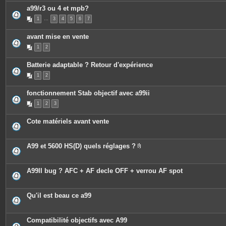
a99/r3 ou 4 et mpb?
1
…
3
4
5
6
7
avant mise en vente
1
2
Batterie adaptable ? Retour d'expérience
1
2
fonctionnement Stab objectif avec a99ii
1
2
3
Cote matériels avant vente
A99 et 5600 HS(D) quels réglages ?
P
i
è
c
A99II bug ? AFC + AF decle OFF + verrou AF spot
e
s
j
o
Qu'il est beau ce a99
i
n
t
e
Compatibilité objectifs avec A99
s