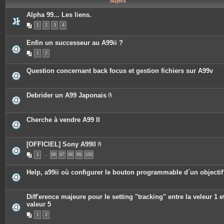
Sujets
e
s
Alpha 99... Les liens.
1
2
3
4
Enfin un successeur au A99ii ?
1
2
Question concernant back focus et gestion fichiers sur A99v
Debrider un A99 Japonais
P
i
è
c
Cherche à vendre A99 II
e
s
j
o
[OFFICIEL] Sony A99II
i
P
n
1
…
96
97
98
99
100
i
t
è
e
c
Help, a99ii où configurer le bouton programmable d´un objectif
s
e
s
j
o
Diff'erence majeure pour le setting "tracking" entre la veleur 1 et
i
valeur 5
n
t
1
2
e
s