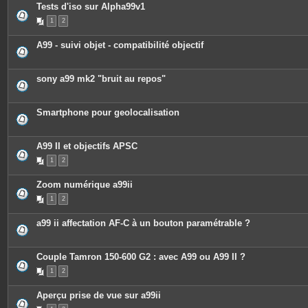
c
Tests d'iso sur Alpha99v1
e
1
2
s
j
o
A99 - suivi objet - compatibilité objectif
i
n
t
e
sony a99 mk2 "bruit au repos"
s
Smartphone pour geolocalisation
A99 II et objectifs APSC
1
2
Zoom numérique a99ii
1
2
a99 ii affectation AF-C à un bouton paramétrable ?
Couple Tamron 150-600 G2 : avec A99 ou A99 II ?
1
2
Aperçu prise de vue sur a99ii