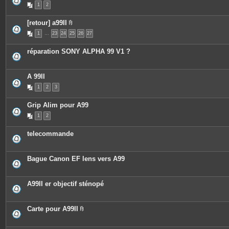
1
2
[retour] a99II
P
1
…
23
24
25
26
27
i
è
c
réparation SONY ALPHA 99 V1 ?
e
s
j
o
A 99II
i
n
1
2
3
t
e
s
Grip Alim pour A99
1
2
telecommande
Bague Canon EF lens vers A99
A99II er objectif sténopé
Carte pour A99II
P
i
è