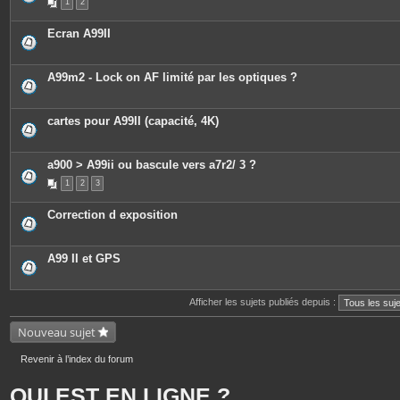
1
2
Ecran A99II
A99m2 - Lock on AF limité par les optiques ?
cartes pour A99II (capacité, 4K)
a900 > A99ii ou bascule vers a7r2/ 3 ?
1
2
3
Correction d exposition
A99 II et GPS
Afficher les sujets publiés depuis :
Nouveau sujet
Revenir à l’index du forum
QUI EST EN LIGNE ?