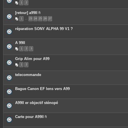
1
2
[retour] a99II
P
1
…
23
24
25
26
27
i
è
c
réparation SONY ALPHA 99 V1 ?
e
s
j
o
A 99II
i
n
1
2
3
t
e
s
Grip Alim pour A99
1
2
telecommande
Bague Canon EF lens vers A99
A99II er objectif sténopé
Carte pour A99II
P
i
è