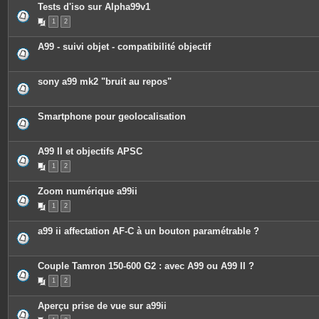
c
Tests d'iso sur Alpha99v1
e
1
2
s
j
o
A99 - suivi objet - compatibilité objectif
i
n
t
e
sony a99 mk2 "bruit au repos"
s
Smartphone pour geolocalisation
A99 II et objectifs APSC
1
2
Zoom numérique a99ii
1
2
a99 ii affectation AF-C à un bouton paramétrable ?
Couple Tamron 150-600 G2 : avec A99 ou A99 II ?
1
2
Aperçu prise de vue sur a99ii