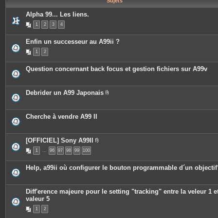
Sujets
e
s
Alpha 99... Les liens.
1
2
3
4
Enfin un successeur au A99ii ?
1
2
Question concernant back focus et gestion fichiers sur A99v
Debrider un A99 Japonais
P
i
è
c
Cherche à vendre A99 II
e
s
j
o
[OFFICIEL] Sony A99II
i
P
n
1
…
96
97
98
99
100
i
t
è
e
c
Help, a99ii où configurer le bouton programmable d´un objectif
s
e
s
j
o
Diff'erence majeure pour le setting "tracking" entre la veleur 1 et
i
valeur 5
n
t
1
2
e
s