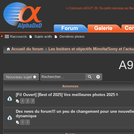
> Concours AOUT 26: Du petit ruisseau au fle
Raccourcis
Sujets actifs
Dernières photos
Accueil du forum
Les boitiers et objectifs Minolta/Sony et l'actu
A9
Nouveau sujet
Annonces
[Fil Ouvert] [Best of 2025] Vos meilleures photos 2025
P
1
2
3
i
è
c
Des news du forum!!! un peu de changement pour une nouvelle
e
dynamique
s
j
1
2
o
i
n
t