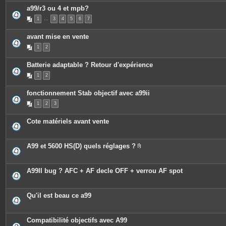
a99/r3 ou 4 et mpb?
1
…
3
4
5
6
7
avant mise en vente
1
2
Batterie adaptable ? Retour d'expérience
1
2
fonctionnement Stab objectif avec a99ii
1
2
3
Cote matériels avant vente
A99 et 5600 HS(D) quels réglages ?
P
i
è
c
A99II bug ? AFC + AF decle OFF + verrou AF spot
e
s
j
o
Qu'il est beau ce a99
i
n
t
e
Compatibilité objectifs avec A99
s